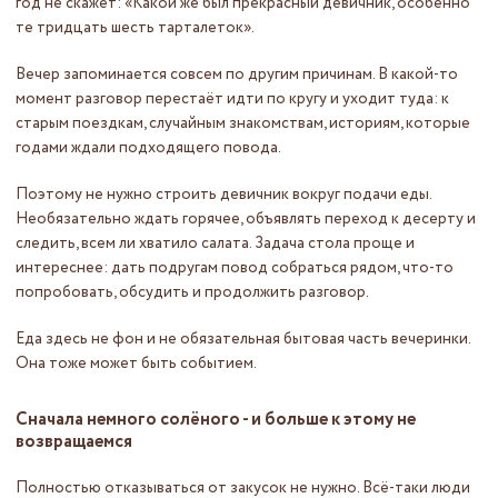
год не скажет: «Какой же был прекрасный девичник, особенно
те тридцать шесть тарталеток».
Вечер запоминается совсем по другим причинам. В какой-то
момент разговор перестаёт идти по кругу и уходит туда: к
старым поездкам, случайным знакомствам, историям, которые
годами ждали подходящего повода.
Поэтому не нужно строить девичник вокруг подачи еды.
Необязательно ждать горячее, объявлять переход к десерту и
следить, всем ли хватило салата. Задача стола проще и
интереснее: дать подругам повод собраться рядом, что-то
попробовать, обсудить и продолжить разговор.
Еда здесь не фон и не обязательная бытовая часть вечеринки.
Она тоже может быть событием.
Сначала немного солёного - и больше к этому не
возвращаемся
Полностью отказываться от закусок не нужно. Всё-таки люди