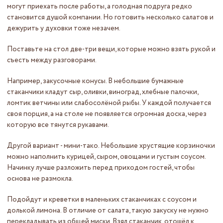
могут приехать после работы, а голодная подруга редко
становится душой компании. Но готовить несколько салатов и
дежурить у духовки тоже незачем.
Поставьте на стол две-три вещи, которые можно взять рукой и
съесть между разговорами.
Например, закусочные конусы. В небольшие бумажные
стаканчики кладут сыр, оливки, виноград, хлебные палочки,
ломтик ветчины или слабосолёной рыбы. У каждой получается
своя порция, а на столе не появляется огромная доска, через
которую все тянутся рукавами.
Другой вариант - мини-тако. Небольшие хрустящие корзиночки
можно наполнить курицей, сыром, овощами и густым соусом.
Начинку лучше разложить перед приходом гостей, чтобы
основа не размокла.
Подойдут и креветки в маленьких стаканчиках с соусом и
долькой лимона. В отличие от салата, такую закуску не нужно
перекладывать из общей миски. Взял стаканчик, отошёл к