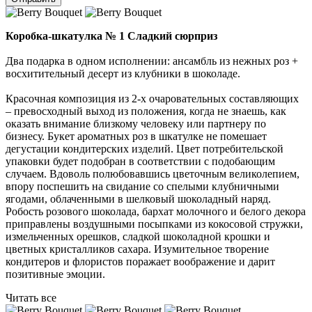
Коробка-шкатулка № 1 Сладкий сюрприз
Два подарка в одном исполнении: ансамбль из нежных роз +
восхитительный десерт из клубники в шоколаде.
Красочная композиция из 2-х очаровательных составляющих
– превосходный выход из положения, когда не знаешь, как
оказать внимание близкому человеку или партнеру по
бизнесу. Букет ароматных роз в шкатулке не помешает
дегустации кондитерских изделий. Цвет потребительской
упаковки будет подобран в соответствии с подобающим
случаем. Вдоволь полюбовавшись цветочным великолепием,
впору поспешить на свидание со спелыми клубничными
ягодами, облаченными в шелковый шоколадный наряд.
Робость розового шоколада, бархат молочного и белого декора
приправлены воздушными посыпками из кокосовой стружки,
измельченных орешков, сладкой шоколадной крошки и
цветных кристалликов сахара. Изумительное творение
кондитеров и флористов поражает воображение и дарит
позитивные эмоции.
Читать все