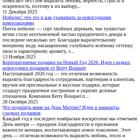
помогают без слов выразить любовь, верность, страсть и
искренность, поэтому к их выбору...
11 Декабря 2025
Нобилис: что это и как ухаживать за новогодними
композициями
Пихта нобилис — сорт хвойных деревьев, чьи пушистые
ветви стали неотъемлемой частью праздничного декора в
последние несколько лет. Благодаря выразительному
внешнему виду, насыщенному голубовато-зелёному оттенку
хвои и характерному аромату, э...
13 Ноября 2025
Корпоративные подарки на Новый Год 2026. Идеи сладких
новогодних подарков от Berry Bouquet
Наступающий 2026 год — это отличная возможность
выразить благодарность сотрудникам, партнерам и клиентам,
вручив им оригинальные и вкусные подарки, которые
создадут праздничное настроение и укрепят деловые
отношения. Компания Berry Bouquet п...
28 Октября 2025
Что подарить маме на День Матери? Идеи и варианты
сладких подарков
Каждый год в последнее ноябрьское воскресенье мы отмечаем
День матери — праздник благодарности и признания
важности женщин, воспитывающих новое поколение. Этот
день — отличная возможность выразить любовь, тепло и