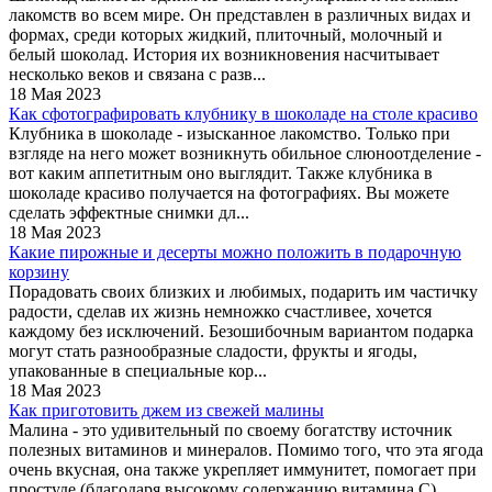
лакомств во всем мире. Он представлен в различных видах и
формах, среди которых жидкий, плиточный, молочный и
белый шоколад. История их возникновения насчитывает
несколько веков и связана с разв...
18 Мая 2023
Как сфотографировать клубнику в шоколаде на столе красиво
Клубника в шоколаде - изысканное лакомство. Только при
взгляде на него может возникнуть обильное слюноотделение -
вот каким аппетитным оно выглядит. Также клубника в
шоколаде красиво получается на фотографиях. Вы можете
сделать эффектные снимки дл...
18 Мая 2023
Какие пирожные и десерты можно положить в подарочную
корзину
Порадовать своих близких и любимых, подарить им частичку
радости, сделав их жизнь немножко счастливее, хочется
каждому без исключений. Безошибочным вариантом подарка
могут стать разнообразные сладости, фрукты и ягоды,
упакованные в специальные кор...
18 Мая 2023
Как приготовить джем из свежей малины
Малина - это удивительный по своему богатству источник
полезных витаминов и минералов. Помимо того, что эта ягода
очень вкусная, она также укрепляет иммунитет, помогает при
простуде (благодаря высокому содержанию витамина С),