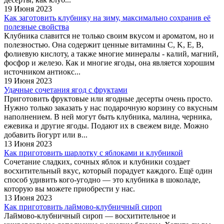
19 Июня 2023
Как заготовить клубнику на зиму, максимально сохранив её
полезные свойства
Клубника славится не только своим вкусом и ароматом, но и
полезностью. Она содержит ценные витамины C, K, E, B,
фолиевую кислоту, а также многие минералы - калий, магний,
фосфор и железо. Как и многие ягоды, она является хорошим
источником антиокс...
19 Июня 2023
Удачные сочетания ягод с фруктами
Приготовить фруктовые или ягодные десерты очень просто.
Нужно только заказать у нас подарочную корзину со вкусным
наполнением. В ней могут быть клубника, малина, черника,
ежевика и другие ягоды. Подают их в свежем виде. Можно
добавить йогурт или в...
13 Июня 2023
Как приготовить шарлотку с яблоками и клубникой
Сочетание сладких, сочных яблок и клубники создает
восхитительный вкус, который порадует каждого. Ещё один
способ удивить кого-угодно — это клубника в шоколаде,
которую вы можете приобрести у нас.
13 Июня 2023
Как приготовить лаймово-клубничный сироп
Лаймово-клубничный сироп — восхитительное и