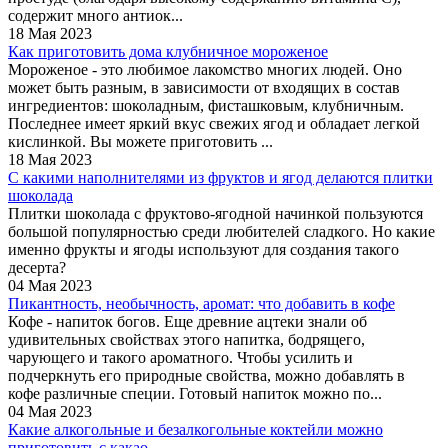
содержит много антиок...
18 Мая 2023
Как приготовить дома клубничное мороженое
Мороженое - это любимое лакомство многих людей. Оно
может быть разным, в зависимости от входящих в состав
ингредиентов: шоколадным, фисташковым, клубничным.
Последнее имеет яркий вкус свежих ягод и обладает легкой
кислинкой. Вы можете приготовить ...
18 Мая 2023
С какими наполнителями из фруктов и ягод делаются плитки
шоколада
Плитки шоколада с фруктово-ягодной начинкой пользуются
большой популярностью среди любителей сладкого. Но какие
именно фрукты и ягоды используют для создания такого
десерта?
04 Мая 2023
Пикантность, необычность, аромат: что добавить в кофе
Кофе - напиток богов. Еще древние ацтеки знали об
удивительных свойствах этого напитка, бодрящего,
чарующего и такого ароматного. Чтобы усилить и
подчеркнуть его природные свойства, можно добавлять в
кофе различные специи. Готовый напиток можно по...
04 Мая 2023
Какие алкогольные и безалкогольные коктейли можно
приготовить с какао