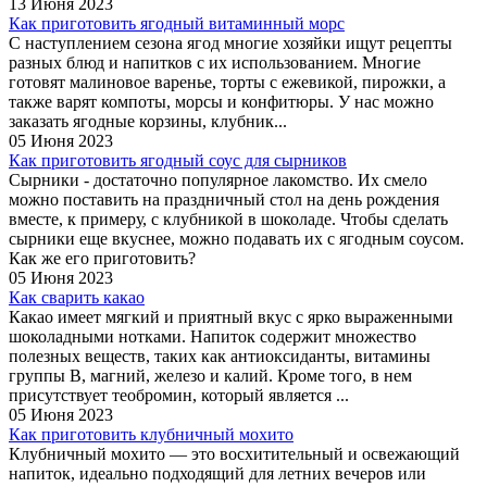
13 Июня 2023
Как приготовить ягодный витаминный морс
С наступлением сезона ягод многие хозяйки ищут рецепты
разных блюд и напитков с их использованием. Многие
готовят малиновое варенье, торты с ежевикой, пирожки, а
также варят компоты, морсы и конфитюры. У нас можно
заказать ягодные корзины, клубник...
05 Июня 2023
Как приготовить ягодный соус для сырников
Сырники - достаточно популярное лакомство. Их смело
можно поставить на праздничный стол на день рождения
вместе, к примеру, с клубникой в шоколаде. Чтобы сделать
сырники еще вкуснее, можно подавать их с ягодным соусом.
Как же его приготовить?
05 Июня 2023
Как сварить какао
Какао имеет мягкий и приятный вкус с ярко выраженными
шоколадными нотками. Напиток содержит множество
полезных веществ, таких как антиоксиданты, витамины
группы B, магний, железо и калий. Кроме того, в нем
присутствует теобромин, который является ...
05 Июня 2023
Как приготовить клубничный мохито
Клубничный мохито — это восхитительный и освежающий
напиток, идеально подходящий для летних вечеров или