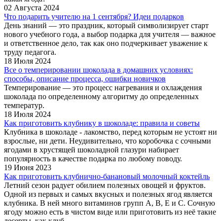
02 Августа 2024
Что подарить учителю на 1 сентября? Идеи подарков
День знаний — это праздник, который символизирует старт
нового учебного года, а выбор подарка для учителя — важное
и ответственное дело, так как оно подчеркивает уважение к
труду педагога.
18 Июля 2024
Все о темперировании шоколада в домашних условиях:
способы, описание процесса, ошибки новичков
Темперирование — это процесс нагревания и охлаждения
шоколада по определенному алгоритму до определенных
температур.
18 Июля 2024
Как приготовить клубнику в шоколаде: правила и советы
Клубника в шоколаде - лакомство, перед которым не устоят ни
взрослые, ни дети. Неудивительно, что коробочка с сочными
ягодами в хрустящей шоколадной глазури набирает
популярность в качестве подарка по любому поводу.
19 Июня 2023
Как приготовить клубнично-банановый молочный коктейль
Летний сезон радует обилием полезных овощей и фруктов.
Одной из первых и самых вкусных и полезных ягод является
клубника. В ней много витаминов групп А, В, Е и С. Сочную
ягоду можно есть в чистом виде или приготовить из неё такие
десерты, как клуб...