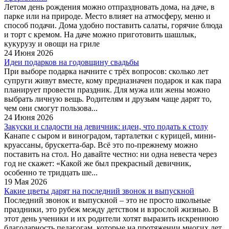
Летом день рождения можно отпраздновать дома, на даче, в
парке или на природе. Место влияет на атмосферу, меню и
способ подачи. Дома удобно поставить салаты, горячие блюда
и торт с кремом. На даче можно приготовить шашлык,
кукурузу и овощи на гриле
24 Июня 2026
Идеи подарков на годовщину свадьбы
При выборе подарка начните с трёх вопросов: сколько лет
супруги живут вместе, кому предназначен подарок и как пара
планирует провести праздник. Для мужа или жены можно
выбрать личную вещь. Родителям и друзьям чаще дарят то,
чем они смогут пользова...
24 Июня 2026
Закуски и сладости на девичник: идеи, что подать к столу
Канапе с сыром и виноградом, тарталетки с курицей, мини-
круассаны, брускетта-бар. Всё это по-прежнему можно
поставить на стол. Но давайте честно: ни одна невеста через
год не скажет: «Какой же был прекрасный девичник,
особенно те тридцать ше...
19 Мая 2026
Какие цветы дарят на последний звонок и выпускной
Последний звонок и выпускной – это не просто школьные
праздники, это рубеж между детством и взрослой жизнью. В
этот день ученики и их родители хотят выразить искреннюю
благодарность педагогам, которые на протяжении многих лет