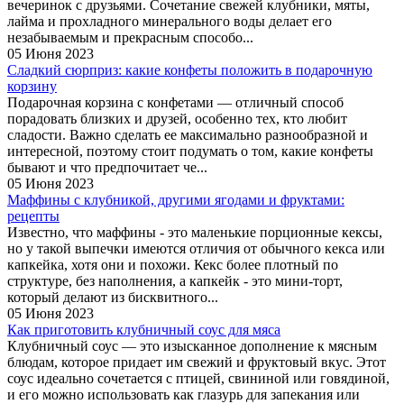
вечеринок с друзьями. Сочетание свежей клубники, мяты,
лайма и прохладного минерального воды делает его
незабываемым и прекрасным способо...
05 Июня 2023
Сладкий сюрприз: какие конфеты положить в подарочную
корзину
Подарочная корзина с конфетами — отличный способ
порадовать близких и друзей, особенно тех, кто любит
сладости. Важно сделать ее максимально разнообразной и
интересной, поэтому стоит подумать о том, какие конфеты
бывают и что предпочитает че...
05 Июня 2023
Маффины с клубникой, другими ягодами и фруктами:
рецепты
Известно, что маффины - это маленькие порционные кексы,
но у такой выпечки имеются отличия от обычного кекса или
капкейка, хотя они и похожи. Кекс более плотный по
структуре, без наполнения, а капкейк - это мини-торт,
который делают из бисквитного...
05 Июня 2023
Как приготовить клубничный соус для мяса
Клубничный соус — это изысканное дополнение к мясным
блюдам, которое придает им свежий и фруктовый вкус. Этот
соус идеально сочетается с птицей, свининой или говядиной,
и его можно использовать как глазурь для запекания или