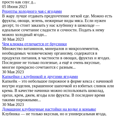
просто как соус д...
05 Июня 2023
Рецепты холодного чая с ягодами
В жару лучше отдавать предпочтение легкой еде. Можно есть
фрукты, овощи, зелень, нежирные виды мяса. Если нужен
десерт, то стоит заказать у нас клубнику в шоколаде —
идеальное сочетание сладости и сочности. Подать к нему
можно холодный ягодн...
30 Мая 2023
Чем клюква отличается от брусники
Множество витаминов, минералов и микроэлементов,
необходимых человеческому организму, содержатся в
продуктах питания, в частности в овощах, фруктах и ягодах.
Последние не только полезные, а ещё и очень вкусные,
многие прекрасно сочетаются с разным...
30 Мая 2023
Капкейки с клубникой и другими ягодами
Капкейк – это небольшое пирожное в форме кекса с начинкой
внутри изделия, украшенное шапочкой из взбитых сливок или
крема. В качестве начинки можно использовать шоколад,
орехи, крем, джем, ягоды или фрукты. В последнее время
такими пирожными...
30 Мая 2023
Домашние клубничные настойки на водке и коньяке
Клубника — не только вкусная, но и универсальная ягода,