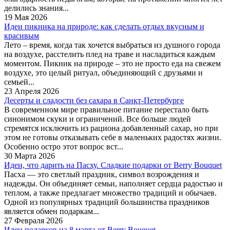
делились знания...
19 Мая 2026
Идеи пикника на природе: как сделать отдых вкусным и
красивым
Лето – время, когда так хочется выбраться из душного города
на воздухе, расстелить плед на траве и насладиться каждым
моментом. Пикник на природе – это не просто еда на свежем
воздухе, это целый ритуал, объединяющий с друзьями и
семьей...
23 Апреля 2026
Десерты и сладости без сахара в Санкт-Петербурге
В современном мире правильное питание перестало быть
синонимом скуки и ограничений. Все больше людей
стремятся исключить из рациона добавленный сахар, но при
этом не готовы отказывать себе в маленьких радостях жизни.
Особенно остро этот вопрос вст...
30 Марта 2026
Идеи, что дарить на Пасху. Сладкие подарки от Berry Bouquet
Пасха — это светлый праздник, символ возрождения и
надежды. Он объединяет семьи, наполняет сердца радостью и
теплом, а также предлагает множество традиций и обычаев.
Одной из популярных традиций большинства праздников
является обмен подаркам...
27 Февраля 2026
Идеи подарков на 8 марта от Berry Bouquet