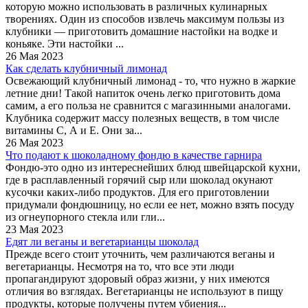
которую можно использовать в различных кулинарных
творениях. Один из способов извлечь максимум пользы из
клубники — приготовить домашние настойки на водке и
коньяке. Эти настойки ...
26 Мая 2023
Как сделать клубничный лимонад
Освежающий клубничный лимонад - то, что нужно в жаркие
летние дни! Такой напиток очень легко приготовить дома
самим, а его польза не сравнится с магазинными аналогами.
Клубника содержит массу полезных веществ, в том числе
витамины С, А и Е. Они за...
26 Мая 2023
Что подают к шоколадному фондю в качестве гарнира
Фондю-это одно из интереснейших блюд швейцарской кухни,
где в расплавленный горячий сыр или шоколад окунают
кусочки каких-либо продуктов. Для его приготовлении
придумали фондюшницу, но если ее нет, можно взять посуду
из огнеупорного стекла или гли...
23 Мая 2023
Едят ли веганы и вегетарианцы шоколад
Прежде всего стоит уточнить, чем различаются веганы и
вегетарианцы. Несмотря на то, что все эти люди
пропагандируют здоровый образ жизни, у них имеются
отличия во взглядах. Вегетарианцы не используют в пищу
продукты, которые получены путем убиения...