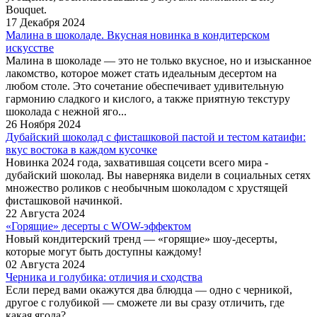
Bouquet.
17 Декабря 2024
Малина в шоколаде. Вкусная новинка в кондитерском
искусстве
Малина в шоколаде — это не только вкусное, но и изысканное
лакомство, которое может стать идеальным десертом на
любом столе. Это сочетание обеспечивает удивительную
гармонию сладкого и кислого, а также приятную текстуру
шоколада с нежной яго...
26 Ноября 2024
Дубайский шоколад с фисташковой пастой и тестом катаифи:
вкус востока в каждом кусочке
Новинка 2024 года, захватившая соцсети всего мира -
дубайский шоколад. Вы наверняка видели в социальных сетях
множество роликов с необычным шоколадом с хрустящей
фисташковой начинкой.
22 Августа 2024
«Горящие» десерты с WOW-эффектом
Новый кондитерский тренд — «горящие» шоу-десерты,
которые могут быть доступны каждому!
02 Августа 2024
Черника и голубика: отличия и сходства
Если перед вами окажутся два блюдца — одно с черникой,
другое с голубикой — сможете ли вы сразу отличить, где
какая ягода?