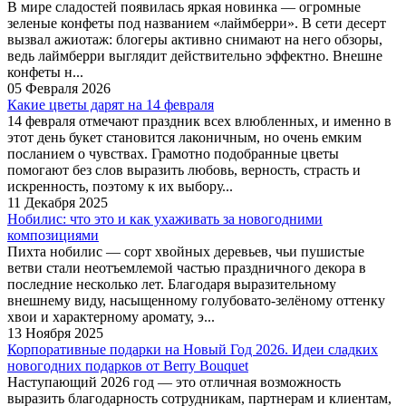
В мире сладостей появилась яркая новинка — огромные
зеленые конфеты под названием «лаймберри». В сети десерт
вызвал ажиотаж: блогеры активно снимают на него обзоры,
ведь лаймберри выглядит действительно эффектно. Внешне
конфеты н...
05 Февраля 2026
Какие цветы дарят на 14 февраля
14 февраля отмечают праздник всех влюбленных, и именно в
этот день букет становится лаконичным, но очень емким
посланием о чувствах. Грамотно подобранные цветы
помогают без слов выразить любовь, верность, страсть и
искренность, поэтому к их выбору...
11 Декабря 2025
Нобилис: что это и как ухаживать за новогодними
композициями
Пихта нобилис — сорт хвойных деревьев, чьи пушистые
ветви стали неотъемлемой частью праздничного декора в
последние несколько лет. Благодаря выразительному
внешнему виду, насыщенному голубовато-зелёному оттенку
хвои и характерному аромату, э...
13 Ноября 2025
Корпоративные подарки на Новый Год 2026. Идеи сладких
новогодних подарков от Berry Bouquet
Наступающий 2026 год — это отличная возможность
выразить благодарность сотрудникам, партнерам и клиентам,