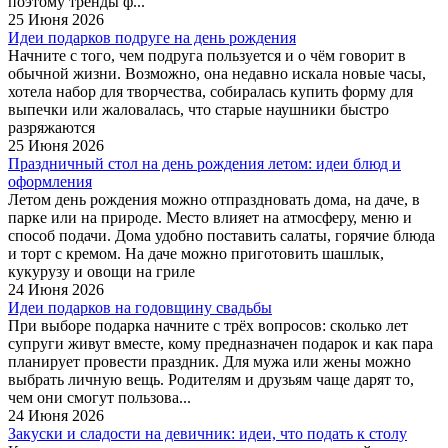
поэтому тренды ф...
25 Июня 2026
Идеи подарков подруге на день рождения
Начните с того, чем подруга пользуется и о чём говорит в
обычной жизни. Возможно, она недавно искала новые часы,
хотела набор для творчества, собиралась купить форму для
выпечки или жаловалась, что старые наушники быстро
разряжаются
25 Июня 2026
Праздничный стол на день рождения летом: идеи блюд и
оформления
Летом день рождения можно отпраздновать дома, на даче, в
парке или на природе. Место влияет на атмосферу, меню и
способ подачи. Дома удобно поставить салаты, горячие блюда
и торт с кремом. На даче можно приготовить шашлык,
кукурузу и овощи на гриле
24 Июня 2026
Идеи подарков на годовщину свадьбы
При выборе подарка начните с трёх вопросов: сколько лет
супруги живут вместе, кому предназначен подарок и как пара
планирует провести праздник. Для мужа или жены можно
выбрать личную вещь. Родителям и друзьям чаще дарят то,
чем они смогут пользова...
24 Июня 2026
Закуски и сладости на девичник: идеи, что подать к столу