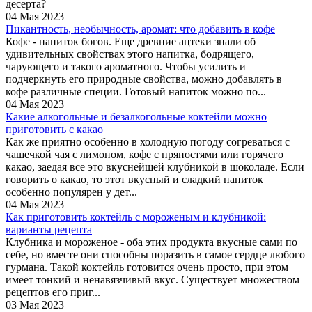
десерта?
04 Мая 2023
Пикантность, необычность, аромат: что добавить в кофе
Кофе - напиток богов. Еще древние ацтеки знали об
удивительных свойствах этого напитка, бодрящего,
чарующего и такого ароматного. Чтобы усилить и
подчеркнуть его природные свойства, можно добавлять в
кофе различные специи. Готовый напиток можно по...
04 Мая 2023
Какие алкогольные и безалкогольные коктейли можно
приготовить с какао
Как же приятно особенно в холодную погоду согреваться с
чашечкой чая с лимоном, кофе с пряностями или горячего
какао, заедая все это вкуснейшей клубникой в шоколаде. Если
говорить о какао, то этот вкусный и сладкий напиток
особенно популярен у дет...
04 Мая 2023
Как приготовить коктейль с мороженым и клубникой:
варианты рецепта
Клубника и мороженое - оба этих продукта вкусные сами по
себе, но вместе они способны поразить в самое сердце любого
гурмана. Такой коктейль готовится очень просто, при этом
имеет тонкий и ненавязчивый вкус. Существует множеством
рецептов его приг...
03 Мая 2023