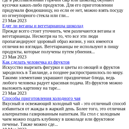
кусочки каких-либо продуктов. Для его приготовлении
придумали фондюшницу, но если ее нет, можно взять посуду
из огнеупорного стекла или гли...
23 Мая 2023
Едят ли веганы и вегетарианцы шоколад
Прежде всего стоит уточнить, чем различаются веганы и
вегетарианцы. Несмотря на то, что все эти люди
пропагандируют здоровый образ жизни, у них имеются
отличия во взглядах. Вегетарианцы не используют в пищу
продукты, которые получены путем убиения...
23 Мая 2023
Как сделать человечка из фруктов
Искусство вырезать фигурки и цветы из овощей и фруктов
зародилось в Таиланде, а позднее распространилось по миру.
Такими элементами украшают праздничные блюда, ведь
любого человека радует красивая подача. Из фруктов можно
выложить картинку на таре...
23 Мая 2023
Способы приготовления холодного чая
Вкусный и освежающий холодный чай - это отличный способ
избавиться от жажды в жаркий день. Более того, это отличная
альтернатива газированным напиткам. На стол с холодным
чаем можно подать клубнику в шоколаде или фруктовое
печенье. Также можно сде...