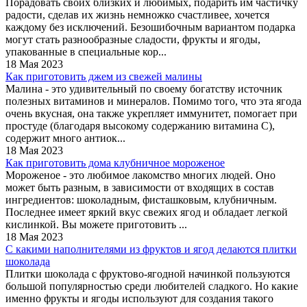
Порадовать своих близких и любимых, подарить им частичку
радости, сделав их жизнь немножко счастливее, хочется
каждому без исключений. Безошибочным вариантом подарка
могут стать разнообразные сладости, фрукты и ягоды,
упакованные в специальные кор...
18 Мая 2023
Как приготовить джем из свежей малины
Малина - это удивительный по своему богатству источник
полезных витаминов и минералов. Помимо того, что эта ягода
очень вкусная, она также укрепляет иммунитет, помогает при
простуде (благодаря высокому содержанию витамина С),
содержит много антиок...
18 Мая 2023
Как приготовить дома клубничное мороженое
Мороженое - это любимое лакомство многих людей. Оно
может быть разным, в зависимости от входящих в состав
ингредиентов: шоколадным, фисташковым, клубничным.
Последнее имеет яркий вкус свежих ягод и обладает легкой
кислинкой. Вы можете приготовить ...
18 Мая 2023
С какими наполнителями из фруктов и ягод делаются плитки
шоколада
Плитки шоколада с фруктово-ягодной начинкой пользуются
большой популярностью среди любителей сладкого. Но какие
именно фрукты и ягоды используют для создания такого