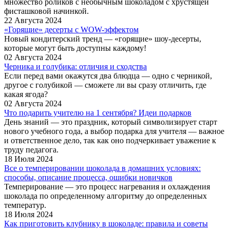
множество роликов с необычным шоколадом с хрустящей
фисташковой начинкой.
22 Августа 2024
«Горящие» десерты с WOW-эффектом
Новый кондитерский тренд — «горящие» шоу-десерты,
которые могут быть доступны каждому!
02 Августа 2024
Черника и голубика: отличия и сходства
Если перед вами окажутся два блюдца — одно с черникой,
другое с голубикой — сможете ли вы сразу отличить, где
какая ягода?
02 Августа 2024
Что подарить учителю на 1 сентября? Идеи подарков
День знаний — это праздник, который символизирует старт
нового учебного года, а выбор подарка для учителя — важное
и ответственное дело, так как оно подчеркивает уважение к
труду педагога.
18 Июля 2024
Все о темперировании шоколада в домашних условиях:
способы, описание процесса, ошибки новичков
Темперирование — это процесс нагревания и охлаждения
шоколада по определенному алгоритму до определенных
температур.
18 Июля 2024
Как приготовить клубнику в шоколаде: правила и советы