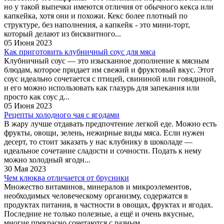
но у такой выпечки имеются отличия от обычного кекса или
капкейка, хотя они и похожи. Кекс более плотный по
структуре, без наполнения, а капкейк - это мини-торт,
который делают из бисквитного...
05 Июня 2023
Как приготовить клубничный соус для мяса
Клубничный соус — это изысканное дополнение к мясным
блюдам, которое придает им свежий и фруктовый вкус. Этот
соус идеально сочетается с птицей, свининой или говядиной,
и его можно использовать как глазурь для запекания или
просто как соус д...
05 Июня 2023
Рецепты холодного чая с ягодами
В жару лучше отдавать предпочтение легкой еде. Можно есть
фрукты, овощи, зелень, нежирные виды мяса. Если нужен
десерт, то стоит заказать у нас клубнику в шоколаде —
идеальное сочетание сладости и сочности. Подать к нему
можно холодный ягодн...
30 Мая 2023
Чем клюква отличается от брусники
Множество витаминов, минералов и микроэлементов,
необходимых человеческому организму, содержатся в
продуктах питания, в частности в овощах, фруктах и ягодах.
Последние не только полезные, а ещё и очень вкусные,
многие прекрасно сочетаются с разным...