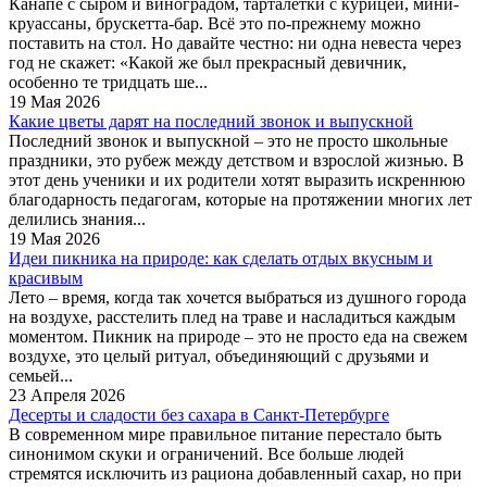
Канапе с сыром и виноградом, тарталетки с курицей, мини-
круассаны, брускетта-бар. Всё это по-прежнему можно
поставить на стол. Но давайте честно: ни одна невеста через
год не скажет: «Какой же был прекрасный девичник,
особенно те тридцать ше...
19 Мая 2026
Какие цветы дарят на последний звонок и выпускной
Последний звонок и выпускной – это не просто школьные
праздники, это рубеж между детством и взрослой жизнью. В
этот день ученики и их родители хотят выразить искреннюю
благодарность педагогам, которые на протяжении многих лет
делились знания...
19 Мая 2026
Идеи пикника на природе: как сделать отдых вкусным и
красивым
Лето – время, когда так хочется выбраться из душного города
на воздухе, расстелить плед на траве и насладиться каждым
моментом. Пикник на природе – это не просто еда на свежем
воздухе, это целый ритуал, объединяющий с друзьями и
семьей...
23 Апреля 2026
Десерты и сладости без сахара в Санкт-Петербурге
В современном мире правильное питание перестало быть
синонимом скуки и ограничений. Все больше людей
стремятся исключить из рациона добавленный сахар, но при