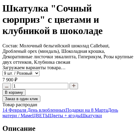
Шкатулка "Сочный
сюрприз" с цветами и
клубникой в шоколаде
Состав:
Молочный бельгийский шоколад Callebaut,
Дробленый орех (миндаль), Шоколадная крошка,
Декоративные листочки эвкалипта, Гиперикум, Розы крупные
двух оттенков, Клубника свежая
Загружаем варианты товара…
7 900 ₽
В корзину
Заказ в один клик
Товар распродан
14 Февраля День влюбленных
Подарки на 8 Марта
День
матери / Маме
ЦВЕТЫ
Цветы + ягоды
Шкатулки
Описание