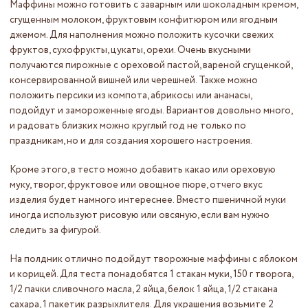
Маффины можно готовить с заварным или шоколадным кремом,
сгущенным молоком, фруктовым конфитюром или ягодным
джемом. Для наполнения можно положить кусочки свежих
фруктов, сухофрукты, цукаты, орехи. Очень вкусными
получаются пирожные с ореховой пастой, вареной сгущенкой,
консервированной вишней или черешней. Также можно
положить персики из компота, абрикосы или ананасы,
подойдут и замороженные ягоды. Вариантов довольно много,
и радовать близких можно круглый год не только по
праздникам, но и для создания хорошего настроения.
Кроме этого, в тесто можно добавить какао или ореховую
муку, творог, фруктовое или овощное пюре, отчего вкус
изделия будет намного интереснее. Вместо пшеничной муки
иногда используют рисовую или овсяную, если вам нужно
следить за фигурой.
На полдник отлично подойдут творожные маффины с яблоком
и корицей. Для теста понадобятся 1 стакан муки, 150 г творога,
1/2 пачки сливочного масла, 2 яйца, белок 1 яйца, 1/2 стакана
сахара, 1 пакетик разрыхлителя. Для украшения возьмите 2