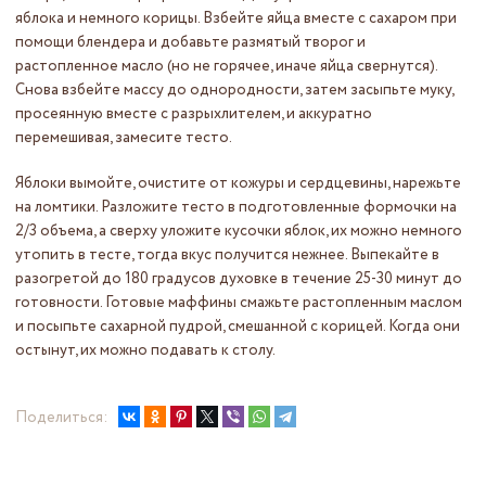
яблока и немного корицы. Взбейте яйца вместе с сахаром при
помощи блендера и добавьте размятый творог и
растопленное масло (но не горячее, иначе яйца свернутся).
Снова взбейте массу до однородности, затем засыпьте муку,
просеянную вместе с разрыхлителем, и аккуратно
перемешивая, замесите тесто.
Яблоки вымойте, очистите от кожуры и сердцевины, нарежьте
на ломтики. Разложите тесто в подготовленные формочки на
2/3 объема, а сверху уложите кусочки яблок, их можно немного
утопить в тесте, тогда вкус получится нежнее. Выпекайте в
разогретой до 180 градусов духовке в течение 25-30 минут до
готовности. Готовые маффины смажьте растопленным маслом
и посыпьте сахарной пудрой, смешанной с корицей. Когда они
остынут, их можно подавать к столу.
Поделиться: