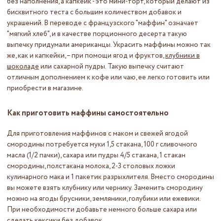
без наполнения, а капкейк - это мини-торт, который делают из
бисквитного теста с большим количеством добавок и
украшений. В переводе с французского "маффин" означает
"мягкий хлеб", и в качестве порционного десерта такую
выпечку придумали американцы. Украсить маффины можно так
же, как и капкейки, – при помощи ягод и фруктов,
клубники в
шоколаде
или сахарной пудры. Такую выпечку считают
отличным дополнением к кофе или чаю, ее легко готовить или
приобрести в магазине.
Как приготовить маффины самостоятельно
Для приготовления маффинов с маком и свежей ягодой
смородины потребуется муки 1,5 стакана, 100 г сливочного
масла (1/2 пачки), сахара или пудры 4/5 стакана, 1 стакан
смородины, полстакана молока, 2-3 столовых ложки
кулинарного мака и 1 пакетик разрыхлителя. Вместо смородины
вы можете взять клубнику или чернику. Заменить смородину
можно на ягоды брусники, земляники, голубики или ежевики.
При необходимости добавьте немного больше сахара или
сделать кексики без добавок.