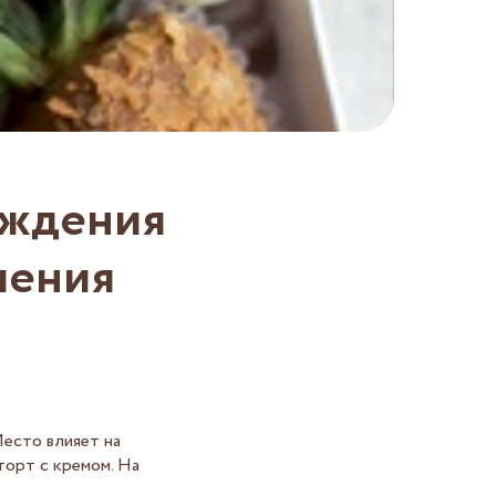
ождения
ления
Место влияет на
торт с кремом. На