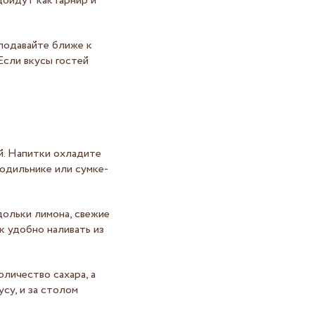
дойдут как гарнир и
 подавайте ближе к
Если вкусы гостей
й. Напитки охладите
лодильнике или сумке-
дольки лимона, свежие
ок удобно наливать из
личество сахара, а
су, и за столом