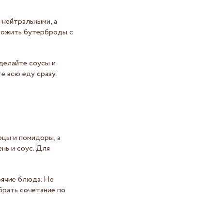
 нейтральными, а
ложить бутерброды с
сделайте соусы и
е всю еду сразу:
рцы и помидоры, а
нь и соус. Для
рячие блюда. Не
брать сочетание по