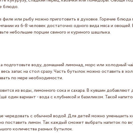
ите кукурузу, сладкий перец, кабачки или помидоры. Овощи по
е блюдо.
е филе или рыбу можно приготовить в духовке. Горячие блюда
омпании из 6-8 человек достаточно одного вида мяса и овощей. 
вьте небольшие порции свиного и куриного шашлыка.
а подготовьте воду, домашний лимонад, морс или холодный ча
е весь запас на стол сразу. Часть бутылок можно оставить в хо
авать по мере необходимости.
вится из воды, лимонного сока и сахара. В кувшин добавляют 
Ещё один вариант - вода с клубникой и базиликом. Такой напит
е чередовать с обычной водой. Для детей можно уменьшить ко
о поставить лимон. Так каждый сможет выбрать напиток по вку
ьшого количества разных бутылок.