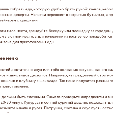
лучше собрать еду, которую удобно брать рукой: канапе, неб
ионные десерты. Напитки перевозят в закрытых бутылках, а п
тейнерам с крышками.
дома мало места, арендуйте беседку или площадку за городом.
л в уютном месте, а для вечеринки на весь вечер понадобится
я зона для приготовления еды.
нее меню
гостей достаточно двух или трёх холодных закусок, одного сал
ков и двух видов десертов. Например, на праздничный стол мо
, шашлык и клубнику в шоколаде. Так меню получится разным по
 приготовления.
 должны быть сложными. Сначала проверьте ингредиенты и вы
 20-30 минут. Кукуруза и сочный куриный шашлык подходят для
 возьмите канапе и рулет. Петрушка, сметана и соус пусть ост