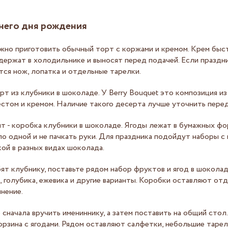
него дня рождения
но приготовить обычный торт с коржами и кремом. Крем быст
держат в холодильнике и выносят перед подачей. Если праздн
ятся нож, лопатка и отдельные тарелки.
рт из клубники в шоколаде. У Berry Bouquet это композиция и
тестом и кремом. Наличие такого десерта лучше уточнить перед
т - коробка клубники в шоколаде. Ягоды лежат в бумажных фо
 по одной и не пачкать руки. Для праздника подойдут наборы 
ой в разных видах шоколада.
бят клубнику, поставьте рядом набор фруктов и ягод в шоколаде
а, голубика, ежевика и другие варианты. Коробки оставляют от
лнение.
сначала вручить имениннику, а затем поставить на общий стол
рзина с ягодами. Рядом оставляют салфетки, небольшие тарел