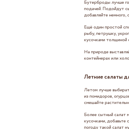
Бутерброды лучше го
подачей. Подойдут сы
добавляйте немного, 
Ещё один простой спо
рыбу, петрушку, укро
кусочками толщиной 
На природе выставля
контейнерах или холо
Летние салаты д
Летом лучше выбирать
из помидоров, огурцов
смешайте растительно
Более сытный салат 
кусочками, добавьте 
погоду такой салат н