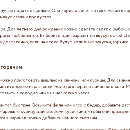
лучше подать отдельно. Они хорошо сочетаются с мясом и кар
ь вкус свежих продуктов.
ра. Для летнего дня рождения можно сделать салат с рыбой, о
ароматной зеленью. Выберите один вариант по вкусу гостей. Дл
а достаточно, если на столе будут холодные закуски, горячее
 горячим
 можно приготовить шашлык из свинины или курицы. Для свини
растительного масла, соли, молотого перца и лимонного сока. 
ставить в холодильнике на несколько часов.
ится быстрее. Возьмите филе или мясо с бёдер, добавьте рас
. Нарежьте курицу одинаковыми кусочками, чтобы они прожари
уса в маринад можно добавить немного сметаны.