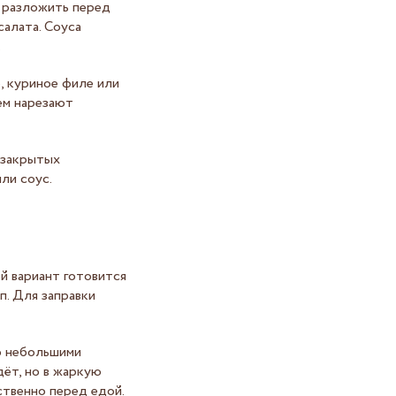
 разложить перед
салата. Соуса
.
, куриное филе или
тем нарезают
 закрытых
ли соус.
й вариант готовится
п. Для заправки
о небольшими
дёт, но в жаркую
ственно перед едой.