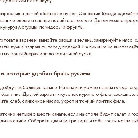
 добавляли их по вкусу.
взрослых и детей обычно не нужен. Основные блюда сделайте
ованные овощи и специи подайте отдельно. Детям можно пред
 кукурузу, огурцы, помидоры и фрукты.
отовьте заранее: вымойте овощи и зелень, замаринуйте мясо, 
латы лучше заправить перед подачей. На пикнике не выставляйт
ытых контейнерах или холодильной сумке.
и, которые удобно брать руками
дойдут небольшие канапе. На шпажки можно нанизать сыр, огу
базилика. Другой вариант - кусочек куриного филе, свежая зеле
мите хлеб, сливочное масло, укроп и тонкий ломтик филе.
аточно четырёх-шести канапе, если на столе будут салат и го
одинаковыми. Соберите два или три вида, чтобы гости могли вы