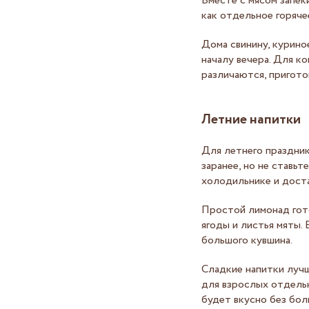
Вместе с мясом запек
как отдельное горяче
Дома свинину, курино
началу вечера. Для к
различаются, пригото
Летние напитки
Для летнего праздник
заранее, но не ставьт
холодильнике и дост
Простой лимонад гото
ягоды и листья мяты. 
большого кувшина.
Сладкие напитки лучш
для взрослых отдельн
будет вкусно без бол