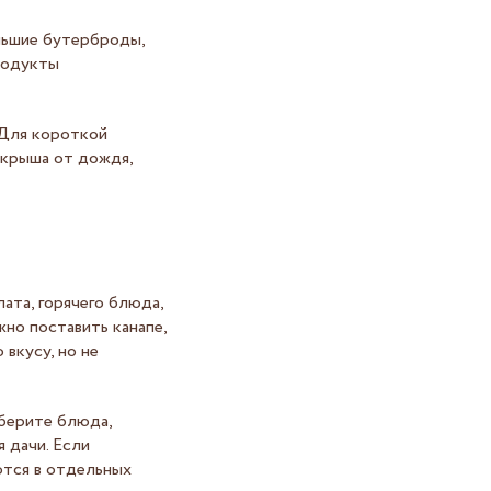
ольшие бутерброды,
родукты
 Для короткой
 крыша от дождя,
ата, горячего блюда,
жно поставить канапе,
 вкусу, но не
берите блюда,
 дачи. Если
аются в отдельных