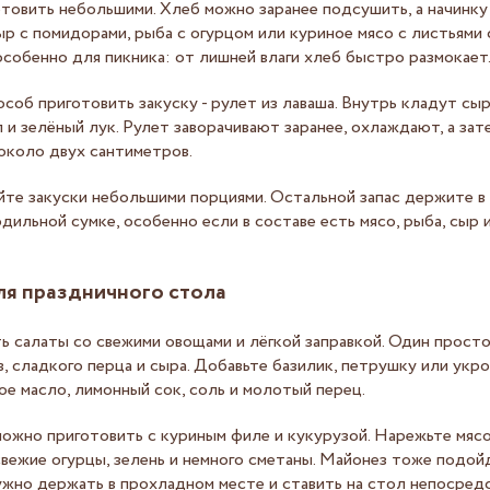
товить небольшими. Хлеб можно заранее подсушить, а начинку
р с помидорами, рыба с огурцом или куриное мясо с листьями 
особенно для пикника: от лишней влаги хлеб быстро размокает
соб приготовить закуску - рулет из лаваша. Внутрь кладут сыр
п и зелёный лук. Рулет заворачивают заранее, охлаждают, а за
около двух сантиметров.
йте закуски небольшими порциями. Остальной запас держите в
дильной сумке, особенно если в составе есть мясо, рыба, сыр и
ля праздничного стола
 салаты со свежими овощами и лёгкой заправкой. Один просто
, сладкого перца и сыра. Добавьте базилик, петрушку или укро
е масло, лимонный сок, соль и молотый перец.
можно приготовить с куриным филе и кукурузой. Нарежьте мяс
свежие огурцы, зелень и немного сметаны. Майонез тоже подой
ужно держать в прохладном месте и ставить на стол непосред