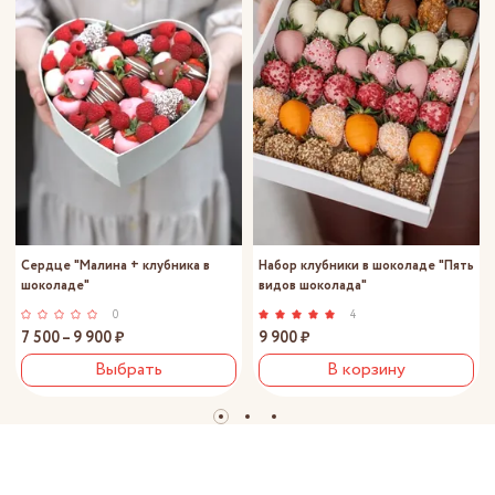
Сердце "Малина + клубника в
Набор клубники в шоколаде "Пять
шоколаде"
видов шоколада"
0
4
7 500 – 9 900 ₽
9 900 ₽
Выбрать
В корзину