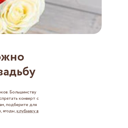
ожно
вадьбу
ков. Большинству
 спрятать конверт с
ам, подберите для
, ягоды,
клубнику в