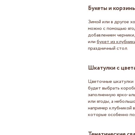
Букеты и корзины
Зимой или в другое х
можно с помощью ягод
добавлением черники,
или
букет из клубник
праздничный стол.
Шкатулки с цвет
Цветочные шкатулки 
будет выбрать коробк
заполненную ярко-ал
или ягоды, а небольш
например клубникой в
которые особенно пор
Тематические св