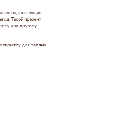
невесты, состоящие
ягод. Такой презент
орту или другому
 открытку для теплых