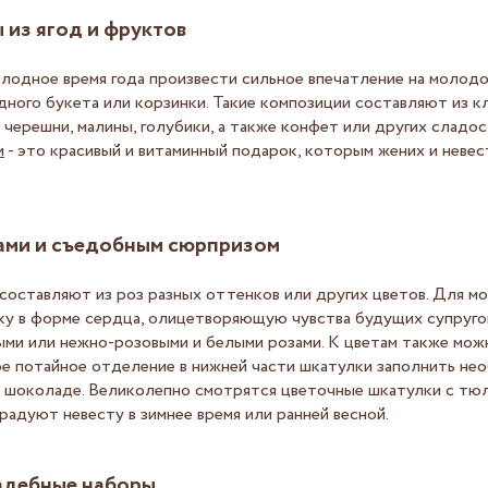
 из ягод и фруктов
олодное время года произвести сильное впечатление на молодо
ного букета или корзинки. Такие композиции составляют из к
 черешни, малины, голубики, а также конфет или других сладо
и
- это красивый и витаминный подарок, которым жених и невес
ами и съедобным сюрпризом
составляют из роз разных оттенков или других цветов. Для 
у в форме сердца, олицетворяющую чувства будущих супругов 
ыми или нежно-розовыми и белыми розами. К цветам также мо
ое потайное отделение в нижней части шкатулки заполнить не
 шоколаде. Великолепно смотрятся цветочные шкатулки с тюл
адуют невесту в зимнее время или ранней весной.
адебные наборы