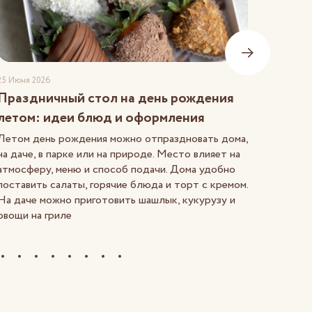
25 Июня 2026
24 Июня 
Праздничный стол на день рождения
Идеи 
летом: идеи блюд и оформления
При вы
скольк
Летом день рождения можно отпраздновать дома,
предна
на даче, в парке или на природе. Место влияет на
провес
атмосферу, меню и способ подачи. Дома удобно
выбрат
поставить салаты, горячие блюда и торт с кремом.
дарят т
На даче можно приготовить шашлык, кукурузу и
овощи на гриле