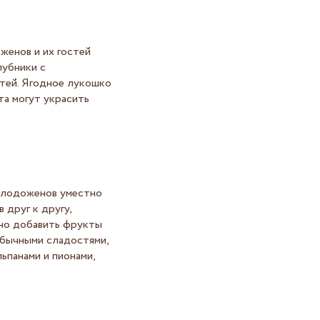
женов и их гостей
лубники с
стей. Ягодное лукошко
та могут украсить
молодоженов уместно
друг к другу,
жно добавить фрукты
обычными сладостями,
ьпанами и пионами,