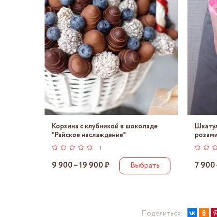
Корзина с клубникой в шоколаде
Шкатул
"Райское наслаждение"
розами
1
9 900 – 19 900 ₽
Выбрать
7 900 
Поделиться: