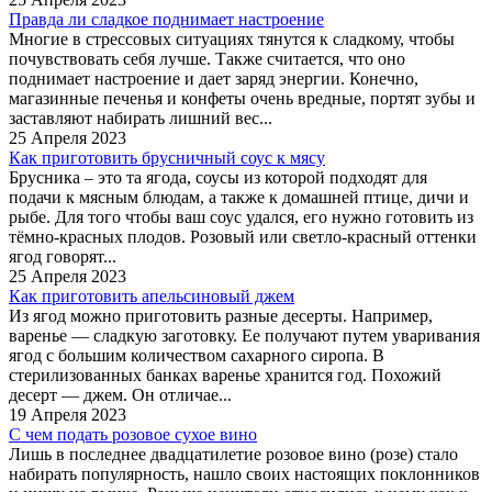
Правда ли сладкое поднимает настроение
Многие в стрессовых ситуациях тянутся к сладкому, чтобы
почувствовать себя лучше. Также считается, что оно
поднимает настроение и дает заряд энергии. Конечно,
магазинные печенья и конфеты очень вредные, портят зубы и
заставляют набирать лишний вес...
25 Апреля 2023
Как приготовить брусничный соус к мясу
Брусника – это та ягода, соусы из которой подходят для
подачи к мясным блюдам, а также к домашней птице, дичи и
рыбе. Для того чтобы ваш соус удался, его нужно готовить из
тёмно-красных плодов. Розовый или светло-красный оттенки
ягод говорят...
25 Апреля 2023
Как приготовить апельсиновый джем
Из ягод можно приготовить разные десерты. Например,
варенье — сладкую заготовку. Ее получают путем уваривания
ягод с большим количеством сахарного сиропа. В
стерилизованных банках варенье хранится год. Похожий
десерт — джем. Он отличае...
19 Апреля 2023
С чем подать розовое сухое вино
Лишь в последнее двадцатилетие розовое вино (розе) стало
набирать популярность, нашло своих настоящих поклонников