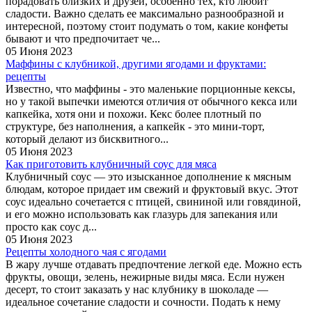
порадовать близких и друзей, особенно тех, кто любит
сладости. Важно сделать ее максимально разнообразной и
интересной, поэтому стоит подумать о том, какие конфеты
бывают и что предпочитает че...
05 Июня 2023
Маффины с клубникой, другими ягодами и фруктами:
рецепты
Известно, что маффины - это маленькие порционные кексы,
но у такой выпечки имеются отличия от обычного кекса или
капкейка, хотя они и похожи. Кекс более плотный по
структуре, без наполнения, а капкейк - это мини-торт,
который делают из бисквитного...
05 Июня 2023
Как приготовить клубничный соус для мяса
Клубничный соус — это изысканное дополнение к мясным
блюдам, которое придает им свежий и фруктовый вкус. Этот
соус идеально сочетается с птицей, свининой или говядиной,
и его можно использовать как глазурь для запекания или
просто как соус д...
05 Июня 2023
Рецепты холодного чая с ягодами
В жару лучше отдавать предпочтение легкой еде. Можно есть
фрукты, овощи, зелень, нежирные виды мяса. Если нужен
десерт, то стоит заказать у нас клубнику в шоколаде —
идеальное сочетание сладости и сочности. Подать к нему