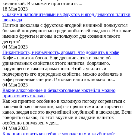
кислинкой. Вы можете приготовить ...
18 Мая 2023
С какими наполнителями из фруктов и ягод делаются плитки
шоколада
Плитки шоколада с фруктово-ягодной начинкой пользуются
большой популярностью среди любителей сладкого. Но какие
именно фрукты и ягоды используют для создания такого
десерта?
04 Мая 2023
Пикантность, необычность, аромат: что добавить в кофе
Кофе - напиток богов. Еще древние ацтеки знали об
удивительных свойствах этого напитка, бодрящего,
чарующего и такого ароматного. Чтобы усилить и
подчеркнуть его природные свойства, можно добавлять в
кофе различные специи. Готовый напиток можно по...
04 Мая 2023
Какие алкогольные и безалкогольные коктейли можно
приготовить с какао
Как же приятно особенно в холодную погоду согреваться с
чашечкой чая с лимоном, кофе с пряностями или горячего
какао, заедая все это вкуснейшей клубникой в шоколаде. Если
говорить о какао, то этот вкусный и сладкий напиток
особенно популярен у дет...
04 Мая 2023
Как приготовить коктейль с мороженым и клубникой: