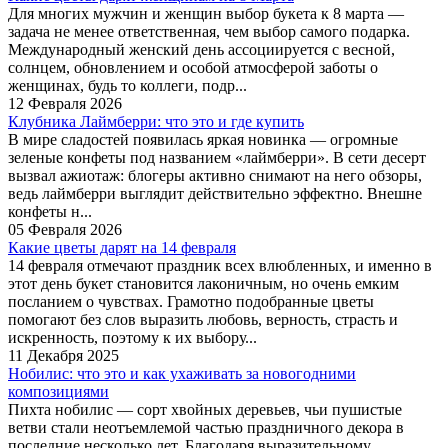
Для многих мужчин и женщин выбор букета к 8 марта —
задача не менее ответственная, чем выбор самого подарка.
Международный женский день ассоциируется с весной,
солнцем, обновлением и особой атмосферой заботы о
женщинах, будь то коллеги, подр...
12 Февраля 2026
Клубника Лаймберри: что это и где купить
В мире сладостей появилась яркая новинка — огромные
зеленые конфеты под названием «лаймберри». В сети десерт
вызвал ажиотаж: блогеры активно снимают на него обзоры,
ведь лаймберри выглядит действительно эффектно. Внешне
конфеты н...
05 Февраля 2026
Какие цветы дарят на 14 февраля
14 февраля отмечают праздник всех влюбленных, и именно в
этот день букет становится лаконичным, но очень емким
посланием о чувствах. Грамотно подобранные цветы
помогают без слов выразить любовь, верность, страсть и
искренность, поэтому к их выбору...
11 Декабря 2025
Нобилис: что это и как ухаживать за новогодними
композициями
Пихта нобилис — сорт хвойных деревьев, чьи пушистые
ветви стали неотъемлемой частью праздничного декора в
последние несколько лет. Благодаря выразительному