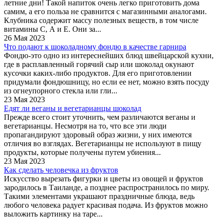
летние дни! Такой напиток очень легко приготовить дома
самим, а его польза не сравнится с магазинными аналогами.
Клубника содержит массу полезных веществ, в том числе
витамины С, А и Е. Они за...
26 Мая 2023
Что подают к шоколадному фондю в качестве гарнира
Фондю-это одно из интереснейших блюд швейцарской кухни,
где в расплавленный горячий сыр или шоколад окунают
кусочки каких-либо продуктов. Для его приготовлении
придумали фондюшницу, но если ее нет, можно взять посуду
из огнеупорного стекла или гли...
23 Мая 2023
Едят ли веганы и вегетарианцы шоколад
Прежде всего стоит уточнить, чем различаются веганы и
вегетарианцы. Несмотря на то, что все эти люди
пропагандируют здоровый образ жизни, у них имеются
отличия во взглядах. Вегетарианцы не используют в пищу
продукты, которые получены путем убиения...
23 Мая 2023
Как сделать человечка из фруктов
Искусство вырезать фигурки и цветы из овощей и фруктов
зародилось в Таиланде, а позднее распространилось по миру.
Такими элементами украшают праздничные блюда, ведь
любого человека радует красивая подача. Из фруктов можно
выложить картинку на таре...