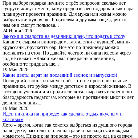
При выборе подарка начните с трёх вопросов: сколько лет
супруги живут вместе, кому предназначен подарок и как пара
планирует провести праздник. Для мужа или жены можно
выбрать личную вещь. Родителям и друзьям чаще дарят то,
чем они смогут пользова...
24 Июня 2026
Закуски и сладости на девичник: идеи, что подать к столу
Канапе с сыром и виноградом, тарталетки с курицей, мини-
круассаны, брускетта-бар. Всё это по-прежнему можно
поставить на стол. Но давайте честно: ни одна невеста через
год не скажет: «Какой же был прекрасный девичник,
особенно те тридцать ше...
19 Мая 2026
Какие цветы дарят на последний звонок и выпускной
Последний звонок и выпускной – это не просто школьные
праздники, это рубеж между детством и взрослой жизнью. В
этот день ученики и их родители хотят выразить искреннюю
благодарность педагогам, которые на протяжении многих лет
делились знания...
19 Мая 2026
Идеи пикника на природе: как сделать отдых вкусным и
красивым
Лето – время, когда так хочется выбраться из душного города
на воздухе, расстелить плед на траве и насладиться каждым
моментом. Пикник на природе – это не просто еда на свежем