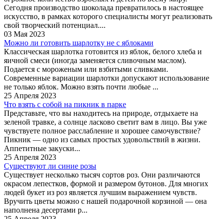
Сегодня производство шоколада превратилось в настоящее
искусство, в рамках которого специалисты могут реализовать
свой творческий потенциал....
03 Мая 2023
Можно ли готовить шарлотку не с яблоками
Классическая шарлотка готовится из яблок, белого хлеба и
яичной смеси (иногда заменяется сливочным маслом).
Подается с мороженым или взбитыми сливками.
Современные вариации шарлотки допускают использование
не только яблок. Можно взять почти любые ...
25 Апреля 2023
Что взять с собой на пикник в парке
Представьте, что вы находитесь на природе, отдыхаете на
зеленой травке, а солнце ласково светит вам в лицо. Вы уже
чувствуете полное расслабление и хорошее самочувствие?
Пикник — одно из самых простых удовольствий в жизни.
Аппетитные закуски...
25 Апреля 2023
Существуют ли синие розы
Существует несколько тысяч сортов роз. Они различаются
окрасом лепестков, формой и размером бутонов. Для многих
людей букет из роз является лучшим выражением чувств.
Вручить цветы можно с нашей подарочной корзиной — она
наполнена десертами р...
25 Апреля 2023