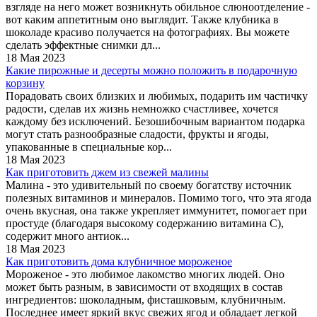
взгляде на него может возникнуть обильное слюноотделение -
вот каким аппетитным оно выглядит. Также клубника в
шоколаде красиво получается на фотографиях. Вы можете
сделать эффектные снимки дл...
18 Мая 2023
Какие пирожные и десерты можно положить в подарочную
корзину
Порадовать своих близких и любимых, подарить им частичку
радости, сделав их жизнь немножко счастливее, хочется
каждому без исключений. Безошибочным вариантом подарка
могут стать разнообразные сладости, фрукты и ягоды,
упакованные в специальные кор...
18 Мая 2023
Как приготовить джем из свежей малины
Малина - это удивительный по своему богатству источник
полезных витаминов и минералов. Помимо того, что эта ягода
очень вкусная, она также укрепляет иммунитет, помогает при
простуде (благодаря высокому содержанию витамина С),
содержит много антиок...
18 Мая 2023
Как приготовить дома клубничное мороженое
Мороженое - это любимое лакомство многих людей. Оно
может быть разным, в зависимости от входящих в состав
ингредиентов: шоколадным, фисташковым, клубничным.
Последнее имеет яркий вкус свежих ягод и обладает легкой