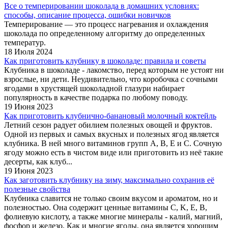
Все о темперировании шоколада в домашних условиях:
способы, описание процесса, ошибки новичков
Темперирование — это процесс нагревания и охлаждения
шоколада по определенному алгоритму до определенных
температур.
18 Июля 2024
Как приготовить клубнику в шоколаде: правила и советы
Клубника в шоколаде - лакомство, перед которым не устоят ни
взрослые, ни дети. Неудивительно, что коробочка с сочными
ягодами в хрустящей шоколадной глазури набирает
популярность в качестве подарка по любому поводу.
19 Июня 2023
Как приготовить клубнично-банановый молочный коктейль
Летний сезон радует обилием полезных овощей и фруктов.
Одной из первых и самых вкусных и полезных ягод является
клубника. В ней много витаминов групп А, В, Е и С. Сочную
ягоду можно есть в чистом виде или приготовить из неё такие
десерты, как клуб...
19 Июня 2023
Как заготовить клубнику на зиму, максимально сохранив её
полезные свойства
Клубника славится не только своим вкусом и ароматом, но и
полезностью. Она содержит ценные витамины C, K, E, B,
фолиевую кислоту, а также многие минералы - калий, магний,
фосфор и железо. Как и многие ягоды, она является хорошим