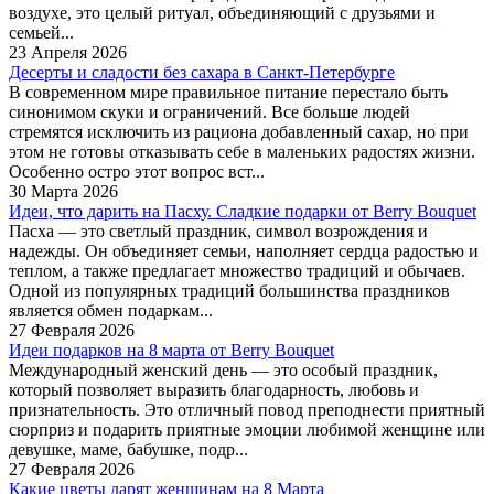
воздухе, это целый ритуал, объединяющий с друзьями и
семьей...
23 Апреля 2026
Десерты и сладости без сахара в Санкт-Петербурге
В современном мире правильное питание перестало быть
синонимом скуки и ограничений. Все больше людей
стремятся исключить из рациона добавленный сахар, но при
этом не готовы отказывать себе в маленьких радостях жизни.
Особенно остро этот вопрос вст...
30 Марта 2026
Идеи, что дарить на Пасху. Сладкие подарки от Berry Bouquet
Пасха — это светлый праздник, символ возрождения и
надежды. Он объединяет семьи, наполняет сердца радостью и
теплом, а также предлагает множество традиций и обычаев.
Одной из популярных традиций большинства праздников
является обмен подаркам...
27 Февраля 2026
Идеи подарков на 8 марта от Berry Bouquet
Международный женский день — это особый праздник,
который позволяет выразить благодарность, любовь и
признательность. Это отличный повод преподнести приятный
сюрприз и подарить приятные эмоции любимой женщине или
девушке, маме, бабушке, подр...
27 Февраля 2026
Какие цветы дарят женщинам на 8 Марта