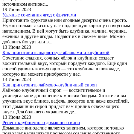
источником антиокс...
19 Июня 2023
Удачные сочетания ягод с фруктами
Приготовить фруктовые или ягодные десерты очень просто.
Нужно только заказать у нас подарочную корзину со вкусным
наполнением. В ней могут быть клубника, малина, черника,
ежевика и другие ягоды. Подают их в свежем виде. Можно
добавить йогурт или в...
13 Июня 2023
Как приготовить шарлотку с яблоками и клубникой
Сочетание сладких, сочных яблок и клубники создает
восхитительный вкус, который порадует каждого. Ещё один
способ удивить кого-угодно — это клубника в шоколаде,
которую вы можете приобрести у нас.
13 Июня 2023
Как приготовить лаймово-клубничный сироп
Лаймово-клубничный сироп — восхитительное и
универсальное дополнение к многим блюдам. Хотите ли вы
улучшить вкус блинов, вафель, десертов или даже коктейлей,
этот домашний сироп придаст вам прилив освежающего
вкуса. Для большего украшения де...
13 Июня 2023
Рецепт клубничного домашнего вина
Домашнее виноделие является занятием, которое не только
позволяет насладиться процессом создания собственного