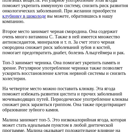
полезных веществ. Регулярное употребление этой ягоды
поможет укрепить иммунную систему, снизить риск развития
онкологических заболеваний. При желании приобрести
клубнику в шоколоде
вы можете, обратившись в нашу
компанию.
Второе место занимает черная смородина. Она содержит
очень много витамина C. Также в ней имеется множество
антиоксидантов, минералов и т. п. За счет этого черная
смородина снижает риск заболеваний зубов и костей,
помогает предотвратить диабет, болезнь Альцгеймера и рак.
Топ-3 занимает черника. Она помогает укрепить память и
зрение. Регулярное употребление черники также позволяет
ускорить восстановление клеток нервной системы и снизить
холестерин.
На четвертое место можно поставить клюкву. Эта ягода
поможет избежать развития цистита и прочих заболеваний
мочевыводящих путей. Периодическое употребление клюквы
снижает риск заразиться гриппом. Она также предотвращает
образование зубного камня.
Малина занимает топ-5. Это низкокалорийная ягода, которая
может стать идеальным пунктом в любой диетической
программе. Малина оказывает положительное влияние на