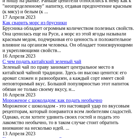
и нишу на рынке. Раньше ценители относились к нему как к
"неопределенному" напитку, отдавая предпочтение красным
(к мясу) и белым (к ...
17 Апреля 2023
Как сварить морс из брусники
Брусника обладает огромным количеством полезных свойств.
Она ценилась еще на Руси, а морс из этой ягоды называли
красным медом, подчеркивая его ценность и положительное
влияние на организм человека. Он обладает тонизирующими
и укрепляющими свойств...
16 Апреля 2023
С чем подать китайский зеленый чай
Зеленый чай по праву занимает центральное место в
китайской чайной традиции. Здесь он высоко ценится: его
аромат сложен и разнообразен, а каждый сорт имеет свой
неповторимый вкус. Большой популярностью этот напиток
обязан не только своему вкусу, н...
16 Апреля 2023
Мороженое с шоколадом: как подать необычно
Мороженое с шоколадом - это настоящий удар по вкусовым
рецепторам, который понравится всем любителям сладостей.
Однако, если хотите удивить своих гостей и подать это
лакомство необычно, то в таком случае стоит обратить
внимание на несколько идей. ...
13 Апреля 2023