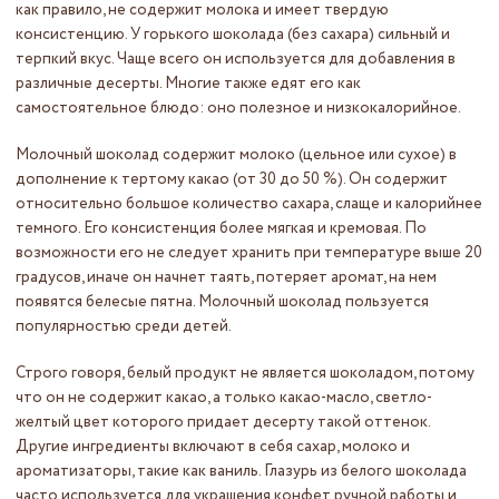
как правило, не содержит молока и имеет твердую
консистенцию. У горького шоколада (без сахара) сильный и
терпкий вкус. Чаще всего он используется для добавления в
различные десерты. Многие также едят его как
самостоятельное блюдо: оно полезное и низкокалорийное.
Молочный шоколад содержит молоко (цельное или сухое) в
дополнение к тертому какао (от 30 до 50 %). Он содержит
относительно большое количество сахара, слаще и калорийнее
темного. Его консистенция более мягкая и кремовая. По
возможности его не следует хранить при температуре выше 20
градусов, иначе он начнет таять, потеряет аромат, на нем
появятся белесые пятна. Молочный шоколад пользуется
популярностью среди детей.
Строго говоря, белый продукт не является шоколадом, потому
что он не содержит какао, а только какао-масло, светло-
желтый цвет которого придает десерту такой оттенок.
Другие ингредиенты включают в себя сахар, молоко и
ароматизаторы, такие как ваниль. Глазурь из белого шоколада
часто используется для украшения конфет ручной работы и