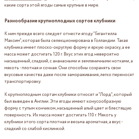
какие сорта этой ягоды самые крупные в мире.
Разнообразие крупноплодных сортов клубники
К ним прежде всего следует отнести ягоду "Гигантелла
Максим", которая была селекционирована в Голландии. Такая
клубника имеет плоско-округлую форму и яркую окраску, а ее
масса может достигать 120 г. Вкус этих ягод невероятно
насыщенный, сладкий, с ананасными и земляничными нотками, а
мякоть - плотная и сочная. Они способны сохранять свои
вкусовые качества даже после замораживания, легко переносят
транспортировку.
К крупноплодным сортам клубники относят и "Лорд", который
был выведен в Англии. Эти ягоды имеют конусообразную
форму с тупым кончиком, насыщенный алый цвет и блестящую
поверхность. Их масса может достигать 110 г. Мякоть у
клубники этого сорта плотная и весьма ароматная, а вкус -
сладкий со слабой кислинкой.