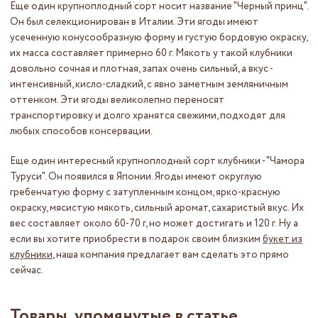
Еще один крупноплодный сорт носит название "Черный принц".
Он был селекционирован в Италии. Эти ягоды имеют
усеченную конусообразную форму и густую бордовую окраску,
их масса составляет примерно 60 г. Мякоть у такой клубники
довольно сочная и плотная, запах очень сильный, а вкус -
интенсивный, кисло-сладкий, с явно заметным земляничным
оттенком. Эти ягоды великолепно переносят
транспортировку и долго хранятся свежими, подходят для
любых способов консервации.
Еще один интересный крупноплодный сорт клубники - "Чамора
Туруси". Он появился в Японии. Ягоды имеют округлую
гребенчатую форму с затупленным концом, ярко-красную
окраску, мясистую мякоть, сильный аромат, сахаристый вкус. Их
вес составляет около 60-70 г, но может достигать и 120 г. Ну а
если вы хотите приобрести в подарок своим близким
букет из
клубники
, наша компания предлагает вам сделать это прямо
сейчас.
Товары, упомянутые в статье