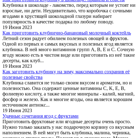
Клубника в шоколаде - лакомство, перед которым не устоят ни
взрослые, ни дети. Неудивительно, что коробочка с сочными
ягодами в хрустящей шоколадной глазури набирает
популярность в качестве подарка по любому поводу.
19 Июня 2023
Как приготовить клубнично-банановый молочный коктейль
Летний сезон радует обилием полезных овощей и фруктов.
Одной из первых и самых вкусных и полезных ягод является
клубника. В ней много витаминов групп А, В, Е и С. Сочную
ягоду можно есть в чистом виде или приготовить из неё такие
десерты, как клуб...
19 Июня 2023
Как заготовить клубнику на зиму, максимально сохранив её
полезные свойства
Клубника славится не только своим вкусом и ароматом, но и
полезностью. Она содержит ценные витамины C, K, E, B,
фолиевую кислоту, а также многие минералы - калий, магний,
фосфор и железо. Как и многие ягоды, она является хорошим
источником антиокс...
19 Июня 2023
Удачные сочетания ягод с фруктами
Приготовить фруктовые или ягодные десерты очень просто.
Нужно только заказать у нас подарочную корзину со вкусным
наполнением. В ней могут быть клубника, малина, черника,