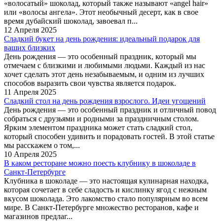
«волосатый» шоколад, который также называют «angel hair»
или «волосы ангела». Этот необычный десерт, как в свое
время дубайский шоколад, завоевал п...
12 Апреля 2025
Сладкий букет на день рождения: идеальный подарок для
ваших близких
День рождения — это особенный праздник, который мы
отмечаем с близкими и любимыми людьми. Каждый из нас
хочет сделать этот день незабываемым, и одним из лучших
способов выразить свои чувства является подарок.
11 Апреля 2025
Сладкий стол на день рождения взрослого. Идеи угощений
День рождения — это особенный праздник и отличный повод
собраться с друзьями и родными за праздничным столом.
Ярким элементом праздника может стать сладкий стол,
который способен удивить и порадовать гостей. В этой статье
мы расскажем о том,...
10 Апреля 2025
В каком ресторане можно поесть клубнику в шоколаде в
Санкт-Петербурге
Клубника в шоколаде — это настоящая кулинарная находка,
которая сочетает в себе сладость и кислинку ягод с нежным
вкусом шоколада. Это лакомство стало популярным во всем
мире. В Санкт-Петербурге множество ресторанов, кафе и
магазинов предлаг...