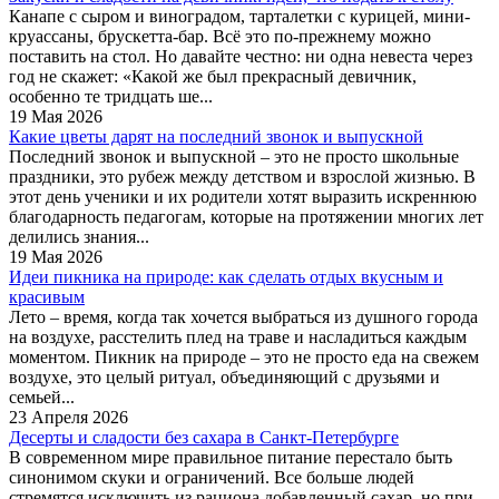
Канапе с сыром и виноградом, тарталетки с курицей, мини-
круассаны, брускетта-бар. Всё это по-прежнему можно
поставить на стол. Но давайте честно: ни одна невеста через
год не скажет: «Какой же был прекрасный девичник,
особенно те тридцать ше...
19 Мая 2026
Какие цветы дарят на последний звонок и выпускной
Последний звонок и выпускной – это не просто школьные
праздники, это рубеж между детством и взрослой жизнью. В
этот день ученики и их родители хотят выразить искреннюю
благодарность педагогам, которые на протяжении многих лет
делились знания...
19 Мая 2026
Идеи пикника на природе: как сделать отдых вкусным и
красивым
Лето – время, когда так хочется выбраться из душного города
на воздухе, расстелить плед на траве и насладиться каждым
моментом. Пикник на природе – это не просто еда на свежем
воздухе, это целый ритуал, объединяющий с друзьями и
семьей...
23 Апреля 2026
Десерты и сладости без сахара в Санкт-Петербурге
В современном мире правильное питание перестало быть
синонимом скуки и ограничений. Все больше людей
стремятся исключить из рациона добавленный сахар, но при