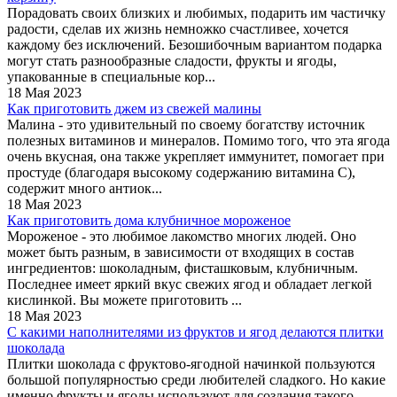
Порадовать своих близких и любимых, подарить им частичку
радости, сделав их жизнь немножко счастливее, хочется
каждому без исключений. Безошибочным вариантом подарка
могут стать разнообразные сладости, фрукты и ягоды,
упакованные в специальные кор...
18 Мая 2023
Как приготовить джем из свежей малины
Малина - это удивительный по своему богатству источник
полезных витаминов и минералов. Помимо того, что эта ягода
очень вкусная, она также укрепляет иммунитет, помогает при
простуде (благодаря высокому содержанию витамина С),
содержит много антиок...
18 Мая 2023
Как приготовить дома клубничное мороженое
Мороженое - это любимое лакомство многих людей. Оно
может быть разным, в зависимости от входящих в состав
ингредиентов: шоколадным, фисташковым, клубничным.
Последнее имеет яркий вкус свежих ягод и обладает легкой
кислинкой. Вы можете приготовить ...
18 Мая 2023
С какими наполнителями из фруктов и ягод делаются плитки
шоколада
Плитки шоколада с фруктово-ягодной начинкой пользуются
большой популярностью среди любителей сладкого. Но какие
именно фрукты и ягоды используют для создания такого