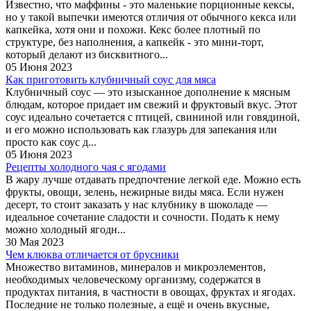
Известно, что маффины - это маленькие порционные кексы,
но у такой выпечки имеются отличия от обычного кекса или
капкейка, хотя они и похожи. Кекс более плотный по
структуре, без наполнения, а капкейк - это мини-торт,
который делают из бисквитного...
05 Июня 2023
Как приготовить клубничный соус для мяса
Клубничный соус — это изысканное дополнение к мясным
блюдам, которое придает им свежий и фруктовый вкус. Этот
соус идеально сочетается с птицей, свининой или говядиной,
и его можно использовать как глазурь для запекания или
просто как соус д...
05 Июня 2023
Рецепты холодного чая с ягодами
В жару лучше отдавать предпочтение легкой еде. Можно есть
фрукты, овощи, зелень, нежирные виды мяса. Если нужен
десерт, то стоит заказать у нас клубнику в шоколаде —
идеальное сочетание сладости и сочности. Подать к нему
можно холодный ягодн...
30 Мая 2023
Чем клюква отличается от брусники
Множество витаминов, минералов и микроэлементов,
необходимых человеческому организму, содержатся в
продуктах питания, в частности в овощах, фруктах и ягодах.
Последние не только полезные, а ещё и очень вкусные,