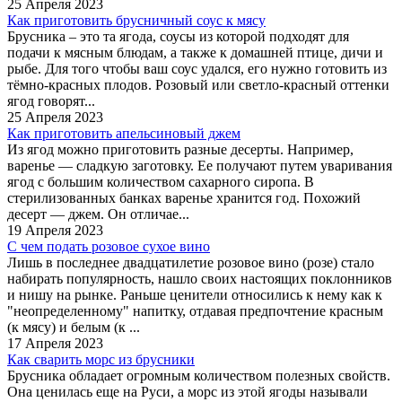
25 Апреля 2023
Как приготовить брусничный соус к мясу
Брусника – это та ягода, соусы из которой подходят для
подачи к мясным блюдам, а также к домашней птице, дичи и
рыбе. Для того чтобы ваш соус удался, его нужно готовить из
тёмно-красных плодов. Розовый или светло-красный оттенки
ягод говорят...
25 Апреля 2023
Как приготовить апельсиновый джем
Из ягод можно приготовить разные десерты. Например,
варенье — сладкую заготовку. Ее получают путем уваривания
ягод с большим количеством сахарного сиропа. В
стерилизованных банках варенье хранится год. Похожий
десерт — джем. Он отличае...
19 Апреля 2023
С чем подать розовое сухое вино
Лишь в последнее двадцатилетие розовое вино (розе) стало
набирать популярность, нашло своих настоящих поклонников
и нишу на рынке. Раньше ценители относились к нему как к
"неопределенному" напитку, отдавая предпочтение красным
(к мясу) и белым (к ...
17 Апреля 2023
Как сварить морс из брусники
Брусника обладает огромным количеством полезных свойств.
Она ценилась еще на Руси, а морс из этой ягоды называли