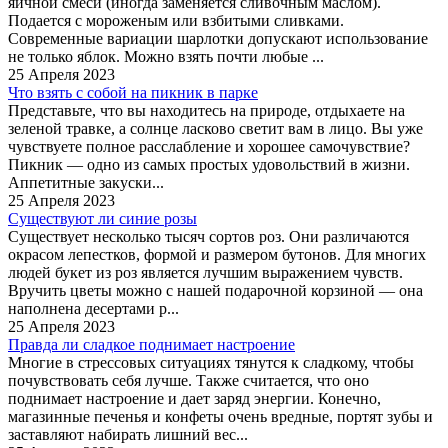
яичной смеси (иногда заменяется сливочным маслом).
Подается с мороженым или взбитыми сливками.
Современные вариации шарлотки допускают использование
не только яблок. Можно взять почти любые ...
25 Апреля 2023
Что взять с собой на пикник в парке
Представьте, что вы находитесь на природе, отдыхаете на
зеленой травке, а солнце ласково светит вам в лицо. Вы уже
чувствуете полное расслабление и хорошее самочувствие?
Пикник — одно из самых простых удовольствий в жизни.
Аппетитные закуски...
25 Апреля 2023
Существуют ли синие розы
Существует несколько тысяч сортов роз. Они различаются
окрасом лепестков, формой и размером бутонов. Для многих
людей букет из роз является лучшим выражением чувств.
Вручить цветы можно с нашей подарочной корзиной — она
наполнена десертами р...
25 Апреля 2023
Правда ли сладкое поднимает настроение
Многие в стрессовых ситуациях тянутся к сладкому, чтобы
почувствовать себя лучше. Также считается, что оно
поднимает настроение и дает заряд энергии. Конечно,
магазинные печенья и конфеты очень вредные, портят зубы и
заставляют набирать лишний вес...