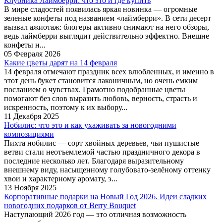
Клубника Лаймберри: что это и где купить
В мире сладостей появилась яркая новинка — огромные
зеленые конфеты под названием «лаймберри». В сети десерт
вызвал ажиотаж: блогеры активно снимают на него обзоры,
ведь лаймберри выглядит действительно эффектно. Внешне
конфеты н...
05 Февраля 2026
Какие цветы дарят на 14 февраля
14 февраля отмечают праздник всех влюбленных, и именно в
этот день букет становится лаконичным, но очень емким
посланием о чувствах. Грамотно подобранные цветы
помогают без слов выразить любовь, верность, страсть и
искренность, поэтому к их выбору...
11 Декабря 2025
Нобилис: что это и как ухаживать за новогодними
композициями
Пихта нобилис — сорт хвойных деревьев, чьи пушистые
ветви стали неотъемлемой частью праздничного декора в
последние несколько лет. Благодаря выразительному
внешнему виду, насыщенному голубовато-зелёному оттенку
хвои и характерному аромату, э...
13 Ноября 2025
Корпоративные подарки на Новый Год 2026. Идеи сладких
новогодних подарков от Berry Bouquet
Наступающий 2026 год — это отличная возможность