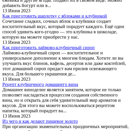
ежевика и другие ягоды. Подают их в свежем виде. Можно
добавить йогурт или в...
13 Июня 2023
Как приготовить шарлотку с яблоками и клубникой
Сочетание сладких, сочных яблок и клубники создает
восхитительный вкус, который порадует каждого. Ещё один
способ удивить кого-угодно — это клубника в шоколаде,
которую вы можете приобрести у нас.
13 Июня 2023
Как приготовить лаймово-клубничный сироп
Лаймово-клубничный сироп — восхитительное и
универсальное дополнение к многим блюдам. Хотите ли вы
улучшить вкус блинов, вафель, десертов или даже коктейлей,
этот домашний сироп придаст вам прилив освежающего
вкуса. Для большего украшения де...
13 Июня 2023
Рецепт клубничного домашнего вина
Домашнее виноделие является занятием, которое не только
позволяет насладиться процессом создания собственного
вина, но и открыть для себя удивительный мир ароматов и
вкусов. Для этого вы можете воспользоваться рецептом
напитка, который порадует ва...
13 Июня 2023
Из чего и как делают пищевое золото
При организации знаменательных праздничных мероприятий,