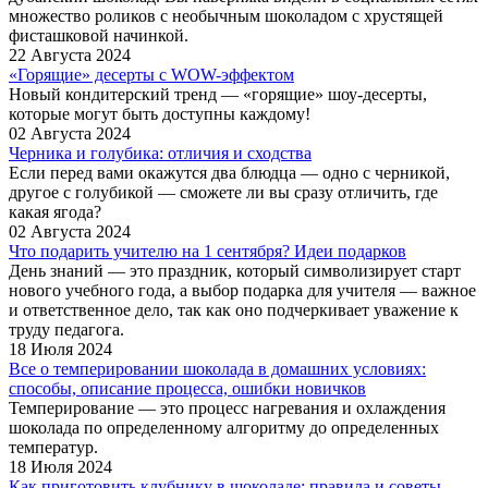
множество роликов с необычным шоколадом с хрустящей
фисташковой начинкой.
22 Августа 2024
«Горящие» десерты с WOW-эффектом
Новый кондитерский тренд — «горящие» шоу-десерты,
которые могут быть доступны каждому!
02 Августа 2024
Черника и голубика: отличия и сходства
Если перед вами окажутся два блюдца — одно с черникой,
другое с голубикой — сможете ли вы сразу отличить, где
какая ягода?
02 Августа 2024
Что подарить учителю на 1 сентября? Идеи подарков
День знаний — это праздник, который символизирует старт
нового учебного года, а выбор подарка для учителя — важное
и ответственное дело, так как оно подчеркивает уважение к
труду педагога.
18 Июля 2024
Все о темперировании шоколада в домашних условиях:
способы, описание процесса, ошибки новичков
Темперирование — это процесс нагревания и охлаждения
шоколада по определенному алгоритму до определенных
температур.
18 Июля 2024
Как приготовить клубнику в шоколаде: правила и советы