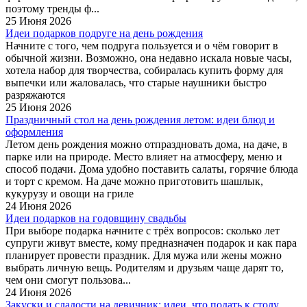
поэтому тренды ф...
25 Июня 2026
Идеи подарков подруге на день рождения
Начните с того, чем подруга пользуется и о чём говорит в
обычной жизни. Возможно, она недавно искала новые часы,
хотела набор для творчества, собиралась купить форму для
выпечки или жаловалась, что старые наушники быстро
разряжаются
25 Июня 2026
Праздничный стол на день рождения летом: идеи блюд и
оформления
Летом день рождения можно отпраздновать дома, на даче, в
парке или на природе. Место влияет на атмосферу, меню и
способ подачи. Дома удобно поставить салаты, горячие блюда
и торт с кремом. На даче можно приготовить шашлык,
кукурузу и овощи на гриле
24 Июня 2026
Идеи подарков на годовщину свадьбы
При выборе подарка начните с трёх вопросов: сколько лет
супруги живут вместе, кому предназначен подарок и как пара
планирует провести праздник. Для мужа или жены можно
выбрать личную вещь. Родителям и друзьям чаще дарят то,
чем они смогут пользова...
24 Июня 2026
Закуски и сладости на девичник: идеи, что подать к столу