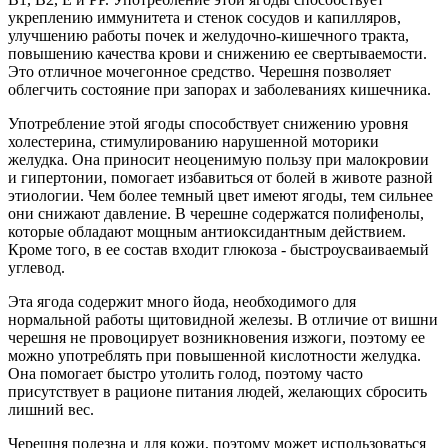
укреплению иммунитета и стенок сосудов и капилляров,
улучшению работы почек и желудочно-кишечного тракта,
повышению качества крови и снижению ее свертываемости.
Это отличное мочегонное средство. Черешня позволяет
облегчить состояние при запорах и заболеваниях кишечника.
Употребление этой ягоды способствует снижению уровня
холестерина, стимулированию нарушенной моторики
желудка. Она приносит неоценимую пользу при малокровии
и гипертонии, помогает избавиться от болей в животе разной
этиологии. Чем более темный цвет имеют ягоды, тем сильнее
они снижают давление. В черешне содержатся полифенолы,
которые обладают мощным антиоксидантным действием.
Кроме того, в ее состав входит глюкоза - быстроусваиваемый
углевод.
Эта ягода содержит много йода, необходимого для
нормальной работы щитовидной железы. В отличие от вишни
черешня не провоцирует возникновения изжоги, поэтому ее
можно употреблять при повышенной кислотности желудка.
Она помогает быстро утолить голод, поэтому часто
присутствует в рационе питания людей, желающих сбросить
лишний вес.
Черешня полезна и для кожи, поэтому может использоваться