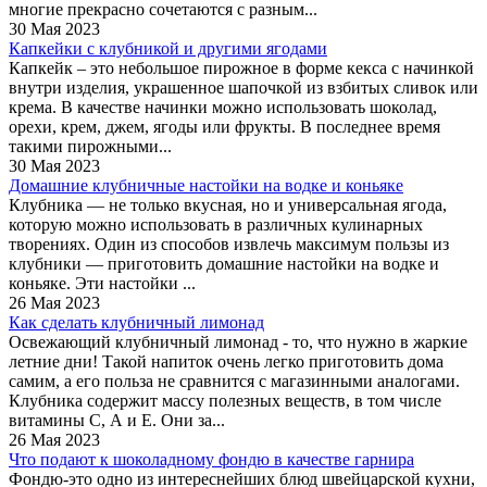
многие прекрасно сочетаются с разным...
30 Мая 2023
Капкейки с клубникой и другими ягодами
Капкейк – это небольшое пирожное в форме кекса с начинкой
внутри изделия, украшенное шапочкой из взбитых сливок или
крема. В качестве начинки можно использовать шоколад,
орехи, крем, джем, ягоды или фрукты. В последнее время
такими пирожными...
30 Мая 2023
Домашние клубничные настойки на водке и коньяке
Клубника — не только вкусная, но и универсальная ягода,
которую можно использовать в различных кулинарных
творениях. Один из способов извлечь максимум пользы из
клубники — приготовить домашние настойки на водке и
коньяке. Эти настойки ...
26 Мая 2023
Как сделать клубничный лимонад
Освежающий клубничный лимонад - то, что нужно в жаркие
летние дни! Такой напиток очень легко приготовить дома
самим, а его польза не сравнится с магазинными аналогами.
Клубника содержит массу полезных веществ, в том числе
витамины С, А и Е. Они за...
26 Мая 2023
Что подают к шоколадному фондю в качестве гарнира
Фондю-это одно из интереснейших блюд швейцарской кухни,