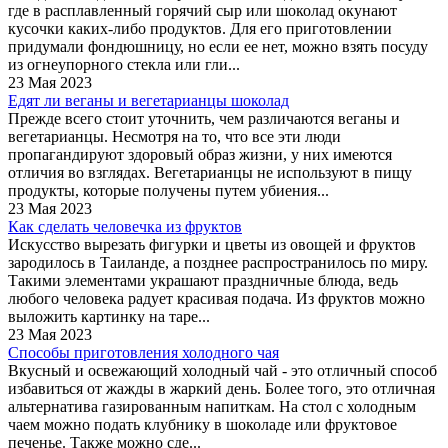
где в расплавленный горячий сыр или шоколад окунают
кусочки каких-либо продуктов. Для его приготовлении
придумали фондюшницу, но если ее нет, можно взять посуду
из огнеупорного стекла или гли...
23 Мая 2023
Едят ли веганы и вегетарианцы шоколад
Прежде всего стоит уточнить, чем различаются веганы и
вегетарианцы. Несмотря на то, что все эти люди
пропагандируют здоровый образ жизни, у них имеются
отличия во взглядах. Вегетарианцы не используют в пищу
продукты, которые получены путем убиения...
23 Мая 2023
Как сделать человечка из фруктов
Искусство вырезать фигурки и цветы из овощей и фруктов
зародилось в Таиланде, а позднее распространилось по миру.
Такими элементами украшают праздничные блюда, ведь
любого человека радует красивая подача. Из фруктов можно
выложить картинку на таре...
23 Мая 2023
Способы приготовления холодного чая
Вкусный и освежающий холодный чай - это отличный способ
избавиться от жажды в жаркий день. Более того, это отличная
альтернатива газированным напиткам. На стол с холодным
чаем можно подать клубнику в шоколаде или фруктовое
печенье. Также можно сде...