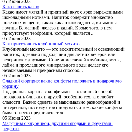
05 Июня 2023
Как сварить какао
Какао имеет мягкий и приятный вкус с ярко выраженными
шоколадными нотками. Напиток содержит множество
полезных веществ, таких как антиоксиданты, витамины
группы B, магний, железо и калий. Кроме того, в нем
присутствует теобромин, который является ...
05 Июня 2023
Как приготовить клубничный мохито
Клубничный мохито — это восхитительный и освежающий
напиток, идеально подходящий для летних вечеров или
вечеринок с друзьями. Сочетание свежей клубники, мяты,
лайма и прохладного минерального воды делает его
незабываемым и прекрасным способо...
05 Июня 2023
Сладкий сюрприз: какие конфеты положить в подарочную
корзину
Подарочная корзина с конфетами — отличный способ
порадовать близких и друзей, особенно тех, кто любит
сладости. Важно сделать ее максимально разнообразной и
интересной, поэтому стоит подумать о том, какие конфеты
бывают и что предпочитает че...
05 Июня 2023
Маффины с клубникой, другими ягодами и фруктами:
рецепты