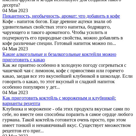
десерта?
04 Мая 2023
Пикантность, необычность, аромат: что добавить в кофе
Кофе - напиток богов. Еще древние ацтеки знали об
удивительных свойствах этого напитка, бодрящего,
чарующего и такого ароматного. Чтобы усилить и
подчеркнуть его природные свойства, можно добавлять в
кофе различные специи. Готовый напиток можно по...
04 Мая 2023
Какие алкогольные и безалкогольные коктейли можно
приготовить с какао
Как же приятно особенно в холодную погоду согреваться с
чашечкой чая с лимоном, кофе с пряностями или горячего
какао, заедая все это вкуснейшей клубникой в шоколаде. Если
говорить о какао, то этот вкусный и сладкий напиток
особенно популярен у дет...
04 Мая 2023
Как приготовить коктейль с мороженым и клубникой:
варианты рецепта
Клубника и мороженое - оба этих продукта вкусные сами по
себе, но вместе они способны поразить в самое сердце любого
гурмана. Такой коктейль готовится очень просто, при этом
имеет тонкий и ненавязчивый вкус. Существует множеством
рецептов его приг...