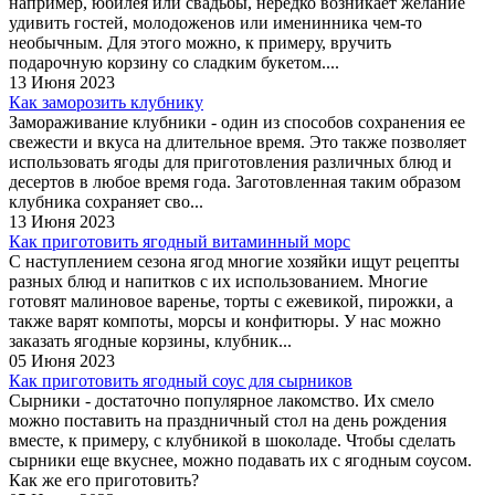
например, юбилея или свадьбы, нередко возникает желание
удивить гостей, молодоженов или именинника чем-то
необычным. Для этого можно, к примеру, вручить
подарочную корзину со сладким букетом....
13 Июня 2023
Как заморозить клубнику
Замораживание клубники - один из способов сохранения ее
свежести и вкуса на длительное время. Это также позволяет
использовать ягоды для приготовления различных блюд и
десертов в любое время года. Заготовленная таким образом
клубника сохраняет сво...
13 Июня 2023
Как приготовить ягодный витаминный морс
С наступлением сезона ягод многие хозяйки ищут рецепты
разных блюд и напитков с их использованием. Многие
готовят малиновое варенье, торты с ежевикой, пирожки, а
также варят компоты, морсы и конфитюры. У нас можно
заказать ягодные корзины, клубник...
05 Июня 2023
Как приготовить ягодный соус для сырников
Сырники - достаточно популярное лакомство. Их смело
можно поставить на праздничный стол на день рождения
вместе, к примеру, с клубникой в шоколаде. Чтобы сделать
сырники еще вкуснее, можно подавать их с ягодным соусом.
Как же его приготовить?