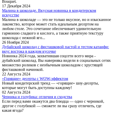
Bouquet.
17 Декабря 2024
Малина в шоколаде. Вкусная новинка в кондитерском
искусстве
Малина в шоколаде — это не только вкусное, но и изысканное
лакомство, которое может стать идеальным десертом на
любом столе. Это сочетание обеспечивает удивительную
гармонию сладкого и кислого, а также приятную текстуру
шоколада с нежной яго...
26 Ноября 2024
Дубайский шоколад с фисташковой пастой и тестом катаифи:
вкус востока в каждом кусочке
Новинка 2024 года, захватившая соцсети всего мира -
дубайский шоколад. Вы наверняка видели в социальных сетях
множество роликов с необычным шоколадом с хрустящей
фисташковой начинкой.
22 Августа 2024
«Горящие» десерты с WOW-эффектом
Новый кондитерский тренд — «горящие» шоу-десерты,
которые могут быть доступны каждому!
02 Августа 2024
Черника и голубика: отличия и сходства
Если перед вами окажутся два блюдца — одно с черникой,
другое с голубикой — сможете ли вы сразу отличить, где
какая ягода?