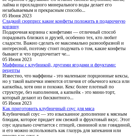
лайма и прохладного минерального воды делает его
незабываемым и прекрасным способо...
05 Июня 2023
Сладкий сюрприз: какие конфеты положить в подарочную
корзину
Подарочная корзина с конфетами — отличный способ
порадовать близких и друзей, особенно тех, кто любит
сладости. Важно сделать ее максимально разнообразной и
интересной, поэтому стоит подумать о том, какие конфеты
бывают и что предпочитает че...
05 Июня 2023
Маффины с клубникой, другими ягодами и фруктами:
рецепты
Известно, что маффины - это маленькие порционные кексы,
но у такой выпечки имеются отличия от обычного кекса или
капкейка, хотя они и похожи. Кекс более плотный по
структуре, без наполнения, а капкейк - это мини-торт,
который делают из бисквитного...
05 Июня 2023
Как приготовить клубничный соус для мяса
Клубничный соус — это изысканное дополнение к мясным
блюдам, которое придает им свежий и фруктовый вкус. Этот
соус идеально сочетается с птицей, свининой или говядиной,
и его можно использовать как глазурь для запекания или
просто как соус д...