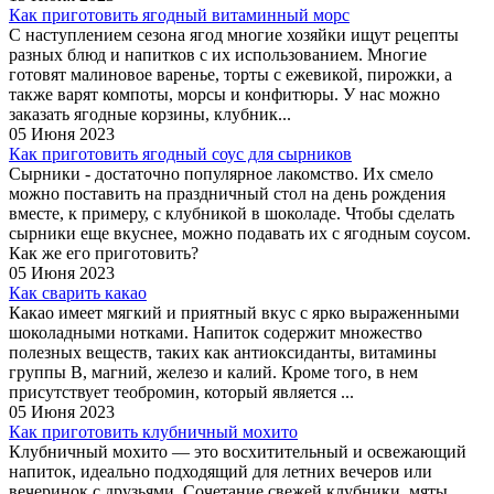
Как приготовить ягодный витаминный морс
С наступлением сезона ягод многие хозяйки ищут рецепты
разных блюд и напитков с их использованием. Многие
готовят малиновое варенье, торты с ежевикой, пирожки, а
также варят компоты, морсы и конфитюры. У нас можно
заказать ягодные корзины, клубник...
05 Июня 2023
Как приготовить ягодный соус для сырников
Сырники - достаточно популярное лакомство. Их смело
можно поставить на праздничный стол на день рождения
вместе, к примеру, с клубникой в шоколаде. Чтобы сделать
сырники еще вкуснее, можно подавать их с ягодным соусом.
Как же его приготовить?
05 Июня 2023
Как сварить какао
Какао имеет мягкий и приятный вкус с ярко выраженными
шоколадными нотками. Напиток содержит множество
полезных веществ, таких как антиоксиданты, витамины
группы B, магний, железо и калий. Кроме того, в нем
присутствует теобромин, который является ...
05 Июня 2023
Как приготовить клубничный мохито
Клубничный мохито — это восхитительный и освежающий
напиток, идеально подходящий для летних вечеров или
вечеринок с друзьями. Сочетание свежей клубники, мяты,