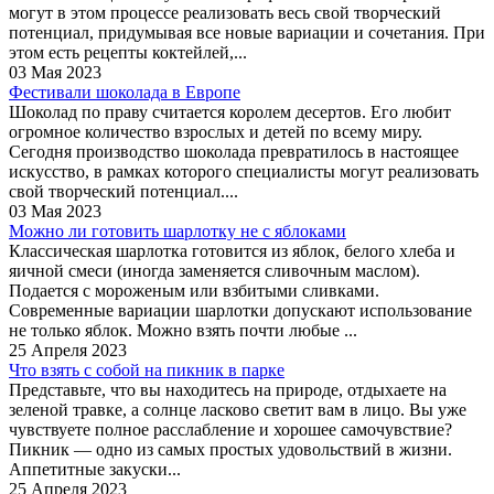
могут в этом процессе реализовать весь свой творческий
потенциал, придумывая все новые вариации и сочетания. При
этом есть рецепты коктейлей,...
03 Мая 2023
Фестивали шоколада в Европе
Шоколад по праву считается королем десертов. Его любит
огромное количество взрослых и детей по всему миру.
Сегодня производство шоколада превратилось в настоящее
искусство, в рамках которого специалисты могут реализовать
свой творческий потенциал....
03 Мая 2023
Можно ли готовить шарлотку не с яблоками
Классическая шарлотка готовится из яблок, белого хлеба и
яичной смеси (иногда заменяется сливочным маслом).
Подается с мороженым или взбитыми сливками.
Современные вариации шарлотки допускают использование
не только яблок. Можно взять почти любые ...
25 Апреля 2023
Что взять с собой на пикник в парке
Представьте, что вы находитесь на природе, отдыхаете на
зеленой травке, а солнце ласково светит вам в лицо. Вы уже
чувствуете полное расслабление и хорошее самочувствие?
Пикник — одно из самых простых удовольствий в жизни.
Аппетитные закуски...
25 Апреля 2023