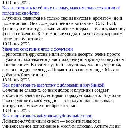
19 Июня 2023
Как заготовить клубнику на зиму, максимально сохранив её
полезные свойства
Клубника славится не только своим вкусом и ароматом, но и
полезностью. Она содержит ценные витамины C, K, E, B,
фолиевую кислоту, а также многие минералы - калий, магний,
фосфор и железо. Как и многие ягоды, она является хорошим
источником антиокс...
19 Июня 2023
Удачные сочетания ягод с фруктами
Приготовить фруктовые или ягодные десерты очень просто.
Нужно только заказать у нас подарочную корзину со вкусным
наполнением. В ней могут быть клубника, малина, черника,
ежевика и другие ягоды. Подают их в свежем виде. Можно
добавить йогурт или в...
13 Июня 2023
Как приготовить шарлотку с яблоками и клубникой
Сочетание сладких, сочных яблок и клубники создает
восхитительный вкус, который порадует каждого. Ещё один
способ удивить кого-угодно — это клубника в шоколаде,
которую вы можете приобрести у нас.
13 Июня 2023
Как приготовить лаймово-клубничный сироп
Лаймово-клубничный сироп — восхитительное и
универсальное дополнение к многим блюдам. Хотите ли вы