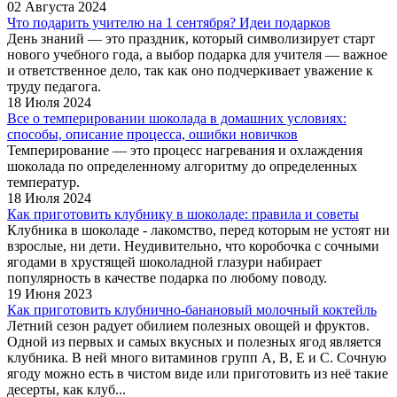
02 Августа 2024
Что подарить учителю на 1 сентября? Идеи подарков
День знаний — это праздник, который символизирует старт
нового учебного года, а выбор подарка для учителя — важное
и ответственное дело, так как оно подчеркивает уважение к
труду педагога.
18 Июля 2024
Все о темперировании шоколада в домашних условиях:
способы, описание процесса, ошибки новичков
Темперирование — это процесс нагревания и охлаждения
шоколада по определенному алгоритму до определенных
температур.
18 Июля 2024
Как приготовить клубнику в шоколаде: правила и советы
Клубника в шоколаде - лакомство, перед которым не устоят ни
взрослые, ни дети. Неудивительно, что коробочка с сочными
ягодами в хрустящей шоколадной глазури набирает
популярность в качестве подарка по любому поводу.
19 Июня 2023
Как приготовить клубнично-банановый молочный коктейль
Летний сезон радует обилием полезных овощей и фруктов.
Одной из первых и самых вкусных и полезных ягод является
клубника. В ней много витаминов групп А, В, Е и С. Сочную
ягоду можно есть в чистом виде или приготовить из неё такие
десерты, как клуб...