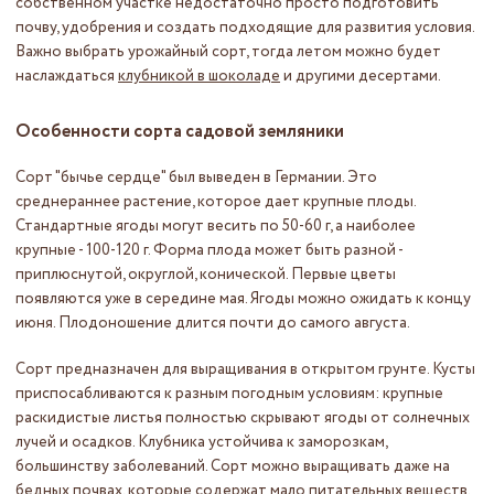
собственном участке недостаточно просто подготовить
почву, удобрения и создать подходящие для развития условия.
Важно выбрать урожайный сорт, тогда летом можно будет
наслаждаться
клубникой в шоколаде
и другими десертами.
Особенности сорта садовой земляники
Сорт "бычье сердце" был выведен в Германии. Это
среднераннее растение, которое дает крупные плоды.
Стандартные ягоды могут весить по 50-60 г, а наиболее
крупные - 100-120 г. Форма плода может быть разной -
приплюснутой, округлой, конической. Первые цветы
появляются уже в середине мая. Ягоды можно ожидать к концу
июня. Плодоношение длится почти до самого августа.
Сорт предназначен для выращивания в открытом грунте. Кусты
приспосабливаются к разным погодным условиям: крупные
раскидистые листья полностью скрывают ягоды от солнечных
лучей и осадков. Клубника устойчива к заморозкам,
большинству заболеваний. Сорт можно выращивать даже на
бедных почвах, которые содержат мало питательных веществ.