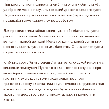
При достаточном поливе (эта клубника очень любит влагу) и
удобрении можно получить хороший урожай с каждого куста.
Подкармливать растение можно селитрой (через год после
посадки), а также калием и суперфосфатом.
Для профилактики заболеваний нужно обрабатывать кусты
раствором из щавеля. А также можно обложить их хвойными
ветками, луковой шелухой. Между рядами садовой земляники
можно высадить лук, чеснок или бархатцы. Они защитят кусты
от разрастания сорняков.
Клубника сорта "бычье сердце" отличается сладкой мякотью с
вишневым привкусом. Пустот в ягодах нет, поэтому даже при
варке (приготовлении варенья и джема) они остаются
плотными. Благодаря этому плоды легко переносят
транспортировку в ящиках или других емкостях. Крупные ягоды
можно использовать для создания
букетов из клубники
и
украшения десертов, а из мелких лучше варить компоты и
джемы.