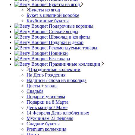
Букеты из ягод
Букеты из ягод
Букет в шляпной коробке
Клубничные букеты
Подарочные корзины
Свежие ягоды
Шоколад и конфеты
Подарки и декор
Рекомендуемые товары
Новинки
Без сахара
Праздничные коллекции
Праздничные коллекции
На День Рождения
Надписи / слова из шоколада
Цветы + ягоды
Свадьба
Подарки учителям
Подарки на 8 Марта
День матери / Маме
14 Февраля День влюбленных
Мужчинам 23 февраля
Сладкие букеты
Premium коллекция
Пасха