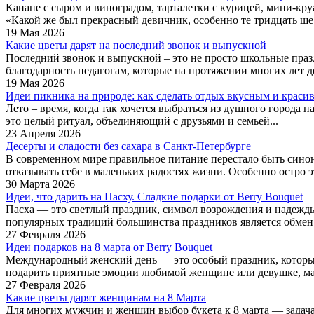
Канапе с сыром и виноградом, тарталетки с курицей, мини-круа
«Какой же был прекрасный девичник, особенно те тридцать ше.
19 Мая 2026
Какие цветы дарят на последний звонок и выпускной
Последний звонок и выпускной – это не просто школьные праз
благодарность педагогам, которые на протяжении многих лет де
19 Мая 2026
Идеи пикника на природе: как сделать отдых вкусным и краси
Лето – время, когда так хочется выбраться из душного города н
это целый ритуал, объединяющий с друзьями и семьей...
23 Апреля 2026
Десерты и сладости без сахара в Санкт-Петербурге
В современном мире правильное питание перестало быть синон
отказывать себе в маленьких радостях жизни. Особенно остро эт
30 Марта 2026
Идеи, что дарить на Пасху. Сладкие подарки от Berry Bouquet
Пасха — это светлый праздник, символ возрождения и надежды.
популярных традиций большинства праздников является обмен 
27 Февраля 2026
Идеи подарков на 8 марта от Berry Bouquet
Международный женский день — это особый праздник, который
подарить приятные эмоции любимой женщине или девушке, мам
27 Февраля 2026
Какие цветы дарят женщинам на 8 Марта
Для многих мужчин и женщин выбор букета к 8 марта — задача