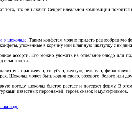
 от того, что они любят. Секрет идеальной композиции покоится н
.
а в шоколаде
. Таким конфетам можно придать разнообразную фор
ят конфеты, уложенные в корзину или шляпную шкатулку с выдв
годное ассорти. Его можно уложить на отдельное блюдо или по
д в частности.
алитру - оранжевую, голубую, желтую, зеленую, фиолетовую. 
ех. Шоколад может быть коричневого, розового, белого или друг
кую погоду, шоколад быстро растает и потеряет форму. В это
гурками известных персонажей, героев сказок и мультфильмов.