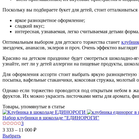
Поскольку вы подбираете букет для детей, стоит отталкиваться
яркое разноцветное оформление;
сладкий вкус;
интересная, узнаваемая, легко считываемая детьми форма
Оптимальным выбором для детского торжества станет
клубник
звездочек, ананасов, эклеров и проч. Очень эффектно выгляд
Красиво на детском празднике будет смотреться шоколадно-я
узнайте, нет ли у детей аллергии на пищевые продукты, шокола
Для оформления ассорти стоит выбрать яркую разноцветную п
посыпка, вафельные стаканчики, кокосовая стружка, молотый ор
Однако если торжество проводится под открытым небом в жар
фруктов. Их можно украсить листочками мяты для аромата, фи
Товары, упомянутые в статье
Набор клубники в шоколаде "ЕДИНОРОГИ"
3
3 333 – 11 000 ₽
Выбрать