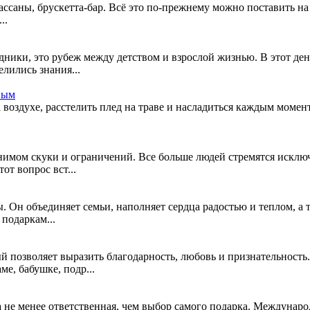
ссаны, брускетта-бар. Всё это по-прежнему можно поставить на с
..
дники, это рубеж между детством и взрослой жизнью. В этот де
лились знания...
вым
а воздухе, расстелить плед на траве и насладиться каждым момен
имом скуки и ограничений. Все больше людей стремятся исключ
от вопрос вст...
 Он объединяет семьи, наполняет сердца радостью и теплом, а 
подаркам...
 позволяет выразить благодарность, любовь и признательность
е, бабушке, подр...
 не менее ответственная, чем выбор самого подарка. Междунаро