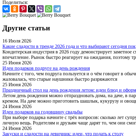
Поделиться:
Другие статьи
16 Июля 2026
Какие сладости в тренде 2026 года и что выбирают сегодня по
Кондитерская индустрия в 2026 году демонстрирует заметное см
впечатление. Рынок быстро реагирует на ожидания, поэтому тр
25 Июня 2026
Идеи подарков подруге на день рождения
Начните с того, чем подруга пользуется и о чём говорит в обы
жаловалась, что старые наушники быстро разряжаются
25 Июня 2026
Праздничный стол на день рождения летом: идеи блюд и офор
Летом день рождения можно отпраздновать дома, на даче, в пар
кремом. На даче можно приготовить шашлык, кукурузу и овощ
24 Июня 2026
Идеи подарков на годовщину свадьбы
При выборе подарка начните с трёх вопросов: сколько лет суп
личную вещь. Родителям и друзьям чаще дарят то, чем они смогу
24 Июня 2026
Закуски и сладости на девичник: идеи, что подать к столу