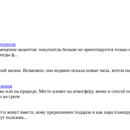
купатели
ещение акцентов: покупатель больше не ориентируется только на
енды ф...
чной жизни. Возможно, она недавно искала новые часы, хотела н
мления
ке или на природе. Место влияет на атмосферу, меню и способ по
и на гриле
руги живут вместе, кому предназначен подарок и как пара план
т пользова...