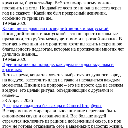
круассаны, брускетта-бар. Всё это по-прежнему можно
поставить на стол. Но давайте честно: ни одна невеста через
год не скажет: «Какой же был прекрасный девичник,
особенно те тридцать ше...
19 Мая 2026
Какие цветы дарят на последний звонок и выпускной
Последний звонок и выпускной – это не просто школьные
праздники, это рубеж между детством и взрослой жизнью. В
этот день ученики и их родители хотят выразить искреннюю
благодарность педагогам, которые на протяжении многих лет
делились знания...
19 Мая 2026
Идеи пикника на природе: как сделать отдых вкусным и
красивым
Лето – время, когда так хочется выбраться из душного города
на воздухе, расстелить плед на траве и насладиться каждым
моментом. Пикник на природе – это не просто еда на свежем
воздухе, это целый ритуал, объединяющий с друзьями и
семьей...
23 Апреля 2026
Десерты и сладости без сахара в Санкт-Петербурге
В современном мире правильное питание перестало быть
синонимом скуки и ограничений. Все больше людей
стремятся исключить из рациона добавленный сахар, но при
этом не готовы отказывать себе в маленьких радостях жизни.