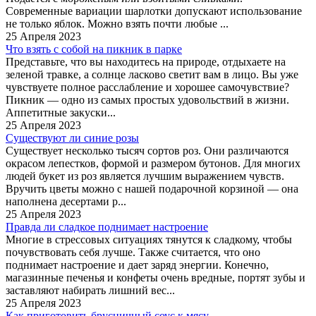
Современные вариации шарлотки допускают использование
не только яблок. Можно взять почти любые ...
25 Апреля 2023
Что взять с собой на пикник в парке
Представьте, что вы находитесь на природе, отдыхаете на
зеленой травке, а солнце ласково светит вам в лицо. Вы уже
чувствуете полное расслабление и хорошее самочувствие?
Пикник — одно из самых простых удовольствий в жизни.
Аппетитные закуски...
25 Апреля 2023
Существуют ли синие розы
Существует несколько тысяч сортов роз. Они различаются
окрасом лепестков, формой и размером бутонов. Для многих
людей букет из роз является лучшим выражением чувств.
Вручить цветы можно с нашей подарочной корзиной — она
наполнена десертами р...
25 Апреля 2023
Правда ли сладкое поднимает настроение
Многие в стрессовых ситуациях тянутся к сладкому, чтобы
почувствовать себя лучше. Также считается, что оно
поднимает настроение и дает заряд энергии. Конечно,
магазинные печенья и конфеты очень вредные, портят зубы и
заставляют набирать лишний вес...
25 Апреля 2023
Как приготовить брусничный соус к мясу