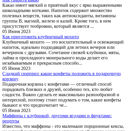
Какао имеет мягкий и приятный вкус с ярко выраженными
шоколадными нотками. Напиток содержит множество
полезных веществ, таких как антиоксиданты, витамины
группы B, магний, железо и калий. Кроме того, в нем
присутствует теобромин, который является ...
05 Июня 2023
Как приготовить клубничный мохито
Клубничный мохито — это восхитительный и освежающий
напиток, идеально подходящий для летних вечеров или
вечеринок с друзьями. Сочетание свежей клубники, мяты,
лайма и прохладного минерального воды делает его
незабываемым и прекрасным способо...
05 Июня 2023
Сладкий сюрприз: какие конфеты положить в подарочную
корзину
Подарочная корзина с конфетами — отличный способ
порадовать близких и друзей, особенно тех, кто любит
сладости. Важно сделать ее максимально разнообразной и
интересной, поэтому стоит подумать о том, какие конфеты
бывают и что предпочитает че...
05 Июня 2023
Маффины с клубникой, другими ягодами и фруктами:
рецепты
Известно, что маффины - это маленькие порционные кексы,