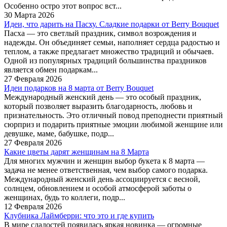
Особенно остро этот вопрос вст...
30 Марта 2026
Идеи, что дарить на Пасху. Сладкие подарки от Berry Bouquet
Пасха — это светлый праздник, символ возрождения и
надежды. Он объединяет семьи, наполняет сердца радостью и
теплом, а также предлагает множество традиций и обычаев.
Одной из популярных традиций большинства праздников
является обмен подаркам...
27 Февраля 2026
Идеи подарков на 8 марта от Berry Bouquet
Международный женский день — это особый праздник,
который позволяет выразить благодарность, любовь и
признательность. Это отличный повод преподнести приятный
сюрприз и подарить приятные эмоции любимой женщине или
девушке, маме, бабушке, подр...
27 Февраля 2026
Какие цветы дарят женщинам на 8 Марта
Для многих мужчин и женщин выбор букета к 8 марта —
задача не менее ответственная, чем выбор самого подарка.
Международный женский день ассоциируется с весной,
солнцем, обновлением и особой атмосферой заботы о
женщинах, будь то коллеги, подр...
12 Февраля 2026
Клубника Лаймберри: что это и где купить
В мире сладостей появилась яркая новинка — огромные