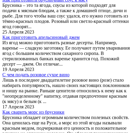
Брусника – это та ягода, соусы из которой подходят для
подачи к мясным блюдам, а также к домашней птице, дичи и
рыбе. Для того чтобы ваш соус удался, его нужно готовить из
тёмно-красных плодов. Розовый или светло-красный оттенки
ягод говорят...
25 Апреля 2023
Как приготовить апельсиновый джем
Из ягод можно приготовить разные десерты. Например,
варенье — сладкую заготовку. Ее получают путем уваривания
ягод с большим количеством сахарного сиропа. В
стерилизованных банках варенье хранится год. Похожий
десерт — джем. Он отличае...
19 Апреля 2023
С чем подать розовое сухое вино
Лишь в последнее двадцатилетие розовое вино (розе) стало
набирать популярность, нашло своих настоящих поклонников
и нишу на рынке. Раньше ценители относились к нему как к
"неопределенному" напитку, отдавая предпочтение красным
(к мясу) и белым (к ...
17 Апреля 2023
Как сварить морс из брусники
Брусника обладает огромным количеством полезных свойств.
Она ценилась еще на Руси, а морс из этой ягоды называли
красным медом, подчеркивая его ценность и положительное