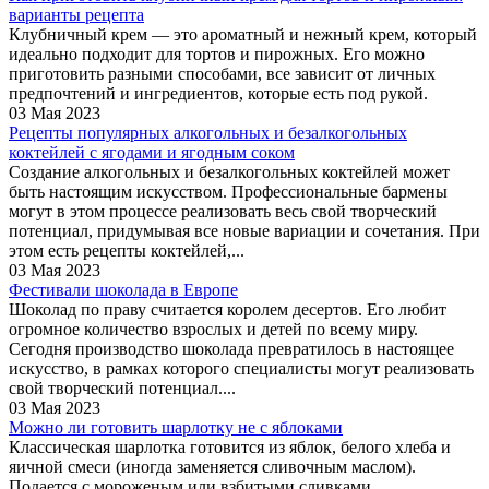
варианты рецепта
Клубничный крем — это ароматный и нежный крем, который
идеально подходит для тортов и пирожных. Его можно
приготовить разными способами, все зависит от личных
предпочтений и ингредиентов, которые есть под рукой.
03 Мая 2023
Рецепты популярных алкогольных и безалкогольных
коктейлей с ягодами и ягодным соком
Создание алкогольных и безалкогольных коктейлей может
быть настоящим искусством. Профессиональные бармены
могут в этом процессе реализовать весь свой творческий
потенциал, придумывая все новые вариации и сочетания. При
этом есть рецепты коктейлей,...
03 Мая 2023
Фестивали шоколада в Европе
Шоколад по праву считается королем десертов. Его любит
огромное количество взрослых и детей по всему миру.
Сегодня производство шоколада превратилось в настоящее
искусство, в рамках которого специалисты могут реализовать
свой творческий потенциал....
03 Мая 2023
Можно ли готовить шарлотку не с яблоками
Классическая шарлотка готовится из яблок, белого хлеба и
яичной смеси (иногда заменяется сливочным маслом).
Подается с мороженым или взбитыми сливками.