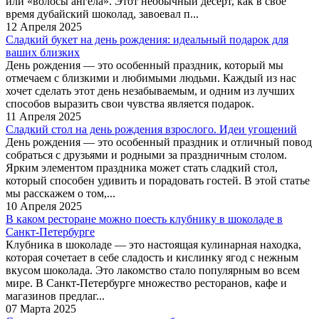
или «волосы ангела». Этот необычный десерт, как в свое
время дубайский шоколад, завоевал п...
12 Апреля 2025
Сладкий букет на день рождения: идеальный подарок для
ваших близких
День рождения — это особенный праздник, который мы
отмечаем с близкими и любимыми людьми. Каждый из нас
хочет сделать этот день незабываемым, и одним из лучших
способов выразить свои чувства является подарок.
11 Апреля 2025
Сладкий стол на день рождения взрослого. Идеи угощений
День рождения — это особенный праздник и отличный повод
собраться с друзьями и родными за праздничным столом.
Ярким элементом праздника может стать сладкий стол,
который способен удивить и порадовать гостей. В этой статье
мы расскажем о том,...
10 Апреля 2025
В каком ресторане можно поесть клубнику в шоколаде в
Санкт-Петербурге
Клубника в шоколаде — это настоящая кулинарная находка,
которая сочетает в себе сладость и кислинку ягод с нежным
вкусом шоколада. Это лакомство стало популярным во всем
мире. В Санкт-Петербурге множество ресторанов, кафе и
магазинов предлаг...
07 Марта 2025