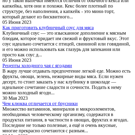
но у такой выпечки имеются отличия от обычного кекса или
капкейка, хотя они и похожи. Кекс более плотный по
структуре, без наполнения, а капкейк - это мини-торт,
который делают из бисквитного...
05 Июня 2023
Как приготовить клубничный соус для мяса
Клубничный соус — это изысканное дополнение к мясным
блюдам, которое придает им свежий и фруктовый вкус. Этот
соус идеально сочетается с птицей, свининой или говядиной,
и его можно использовать как глазурь для запекания или
просто как соус д...
05 Июня 2023
Рецепты холодного чая с ягодами
В жару лучше отдавать предпочтение легкой еде. Можно есть
фрукты, овощи, зелень, нежирные виды мяса. Если нужен
десерт, то стоит заказать у нас клубнику в шоколаде —
идеальное сочетание сладости и сочности. Подать к нему
можно холодный ягодн...
30 Мая 2023
Чем клюква отличается от брусники
Множество витаминов, минералов и микроэлементов,
необходимых человеческому организму, содержатся в
продуктах питания, в частности в овощах, фруктах и ягодах.
Последние не только полезные, а ещё и очень вкусные,
многие прекрасно сочетаются с разным...