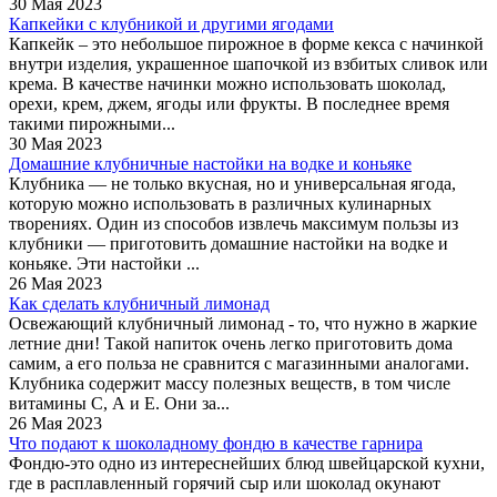
30 Мая 2023
Капкейки с клубникой и другими ягодами
Капкейк – это небольшое пирожное в форме кекса с начинкой
внутри изделия, украшенное шапочкой из взбитых сливок или
крема. В качестве начинки можно использовать шоколад,
орехи, крем, джем, ягоды или фрукты. В последнее время
такими пирожными...
30 Мая 2023
Домашние клубничные настойки на водке и коньяке
Клубника — не только вкусная, но и универсальная ягода,
которую можно использовать в различных кулинарных
творениях. Один из способов извлечь максимум пользы из
клубники — приготовить домашние настойки на водке и
коньяке. Эти настойки ...
26 Мая 2023
Как сделать клубничный лимонад
Освежающий клубничный лимонад - то, что нужно в жаркие
летние дни! Такой напиток очень легко приготовить дома
самим, а его польза не сравнится с магазинными аналогами.
Клубника содержит массу полезных веществ, в том числе
витамины С, А и Е. Они за...
26 Мая 2023
Что подают к шоколадному фондю в качестве гарнира
Фондю-это одно из интереснейших блюд швейцарской кухни,
где в расплавленный горячий сыр или шоколад окунают