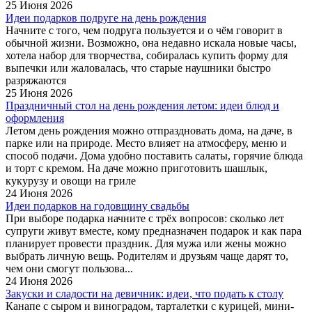
25 Июня 2026
Идеи подарков подруге на день рождения
Начните с того, чем подруга пользуется и о чём говорит в
обычной жизни. Возможно, она недавно искала новые часы,
хотела набор для творчества, собиралась купить форму для
выпечки или жаловалась, что старые наушники быстро
разряжаются
25 Июня 2026
Праздничный стол на день рождения летом: идеи блюд и
оформления
Летом день рождения можно отпраздновать дома, на даче, в
парке или на природе. Место влияет на атмосферу, меню и
способ подачи. Дома удобно поставить салаты, горячие блюда
и торт с кремом. На даче можно приготовить шашлык,
кукурузу и овощи на гриле
24 Июня 2026
Идеи подарков на годовщину свадьбы
При выборе подарка начните с трёх вопросов: сколько лет
супруги живут вместе, кому предназначен подарок и как пара
планирует провести праздник. Для мужа или жены можно
выбрать личную вещь. Родителям и друзьям чаще дарят то,
чем они смогут пользова...
24 Июня 2026
Закуски и сладости на девичник: идеи, что подать к столу
Канапе с сыром и виноградом, тарталетки с курицей, мини-