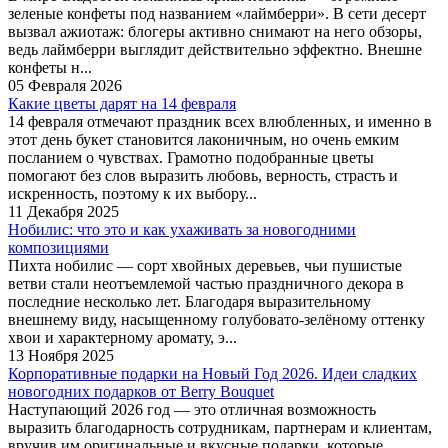
зеленые конфеты под названием «лаймберри». В сети десерт
вызвал ажиотаж: блогеры активно снимают на него обзоры,
ведь лаймберри выглядит действительно эффектно. Внешне
конфеты н...
05 Февраля 2026
Какие цветы дарят на 14 февраля
14 февраля отмечают праздник всех влюбленных, и именно в
этот день букет становится лаконичным, но очень емким
посланием о чувствах. Грамотно подобранные цветы
помогают без слов выразить любовь, верность, страсть и
искренность, поэтому к их выбору...
11 Декабря 2025
Нобилис: что это и как ухаживать за новогодними
композициями
Пихта нобилис — сорт хвойных деревьев, чьи пушистые
ветви стали неотъемлемой частью праздничного декора в
последние несколько лет. Благодаря выразительному
внешнему виду, насыщенному голубовато-зелёному оттенку
хвои и характерному аромату, э...
13 Ноября 2025
Корпоративные подарки на Новый Год 2026. Идеи сладких
новогодних подарков от Berry Bouquet
Наступающий 2026 год — это отличная возможность
выразить благодарность сотрудникам, партнерам и клиентам,
вручив им оригинальные и вкусные подарки, которые