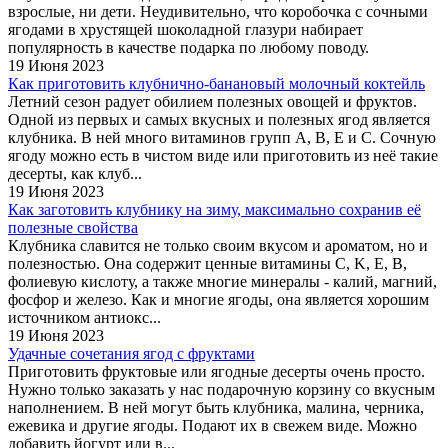
взрослые, ни дети. Неудивительно, что коробочка с сочными
ягодами в хрустящей шоколадной глазури набирает
популярность в качестве подарка по любому поводу.
19 Июня 2023
Как приготовить клубнично-банановый молочный коктейль
Летний сезон радует обилием полезных овощей и фруктов.
Одной из первых и самых вкусных и полезных ягод является
клубника. В ней много витаминов групп А, В, Е и С. Сочную
ягоду можно есть в чистом виде или приготовить из неё такие
десерты, как клуб...
19 Июня 2023
Как заготовить клубнику на зиму, максимально сохранив её
полезные свойства
Клубника славится не только своим вкусом и ароматом, но и
полезностью. Она содержит ценные витамины C, K, E, B,
фолиевую кислоту, а также многие минералы - калий, магний,
фосфор и железо. Как и многие ягоды, она является хорошим
источником антиокс...
19 Июня 2023
Удачные сочетания ягод с фруктами
Приготовить фруктовые или ягодные десерты очень просто.
Нужно только заказать у нас подарочную корзину со вкусным
наполнением. В ней могут быть клубника, малина, черника,
ежевика и другие ягоды. Подают их в свежем виде. Можно
добавить йогурт или в...