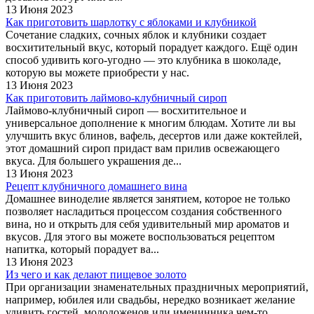
13 Июня 2023
Как приготовить шарлотку с яблоками и клубникой
Сочетание сладких, сочных яблок и клубники создает
восхитительный вкус, который порадует каждого. Ещё один
способ удивить кого-угодно — это клубника в шоколаде,
которую вы можете приобрести у нас.
13 Июня 2023
Как приготовить лаймово-клубничный сироп
Лаймово-клубничный сироп — восхитительное и
универсальное дополнение к многим блюдам. Хотите ли вы
улучшить вкус блинов, вафель, десертов или даже коктейлей,
этот домашний сироп придаст вам прилив освежающего
вкуса. Для большего украшения де...
13 Июня 2023
Рецепт клубничного домашнего вина
Домашнее виноделие является занятием, которое не только
позволяет насладиться процессом создания собственного
вина, но и открыть для себя удивительный мир ароматов и
вкусов. Для этого вы можете воспользоваться рецептом
напитка, который порадует ва...
13 Июня 2023
Из чего и как делают пищевое золото
При организации знаменательных праздничных мероприятий,
например, юбилея или свадьбы, нередко возникает желание
удивить гостей, молодоженов или именинника чем-то