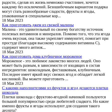
радости, сделав их жизнь немножко счастливее, хочется
каждому без исключений. Безошибочным вариантом подарка
могут стать разнообразные сладости, фрукты и ягоды,
упакованные в специальные кор...
18 Мая 2023
Как приготовить джем из свежей малины
Малина - это удивительный по своему богатству источник
полезных витаминов и минералов. Помимо того, что эта ягода
очень вкусная, она также укрепляет иммунитет, помогает при
простуде (благодаря высокому содержанию витамина С),
содержит много антиок...
18 Мая 2023
Как приготовить дома клубничное мороженое
Мороженое - это любимое лакомство многих людей. Оно
может быть разным, в зависимости от входящих в состав
ингредиентов: шоколадным, фисташковым, клубничным.
Последнее имеет яркий вкус свежих ягод и обладает легкой
кислинкой. Вы можете приготовить ...
18 Мая 2023
С какими наполнителями из фруктов и ягод делаются плитки
шоколада
Плитки шоколада с фруктово-ягодной начинкой пользуются
большой популярностью среди любителей сладкого. Но какие
именно фрукты и ягоды используют для создания такого
десерта?