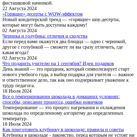
фисташковой начинкой.
22 Августа 2024
«Горящие» десерты с WOW-эффектом
Новый кондитерский тренд — «горящие» шоу-десерты,
которые могут быть доступны каждому!
02 Августа 2024
Черника и голубика: отличия и сходства
Если перед вами окажутся два блюдца — одно с черникой,
другое с голубикой — сможете ли вы сразу отличить, где
какая ягода?
02 Августа 2024
Что подарить учителю на 1 сентября? Идеи подарков
День знаний — это праздник, который символизирует старт
нового учебного года, а выбор подарка для учителя — важное
и ответственное дело, так как оно подчеркивает уважение к
труду педагога.
18 Июля 2024
Все о темперировании шоколада в домашних условиях:
способы, описание процесса, ошибки новичков
Темперирование — это процесс нагревания и охлаждения
шоколада по определенному алгоритму до определенных
температур.
18 Июля 2024
Как приготовить клубнику в шоколаде: правила и советы
Клубника в шоколаде - лакомство, перед которым не устоят ни