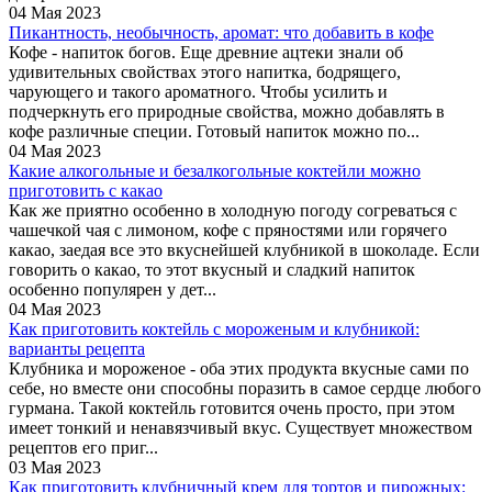
04 Мая 2023
Пикантность, необычность, аромат: что добавить в кофе
Кофе - напиток богов. Еще древние ацтеки знали об
удивительных свойствах этого напитка, бодрящего,
чарующего и такого ароматного. Чтобы усилить и
подчеркнуть его природные свойства, можно добавлять в
кофе различные специи. Готовый напиток можно по...
04 Мая 2023
Какие алкогольные и безалкогольные коктейли можно
приготовить с какао
Как же приятно особенно в холодную погоду согреваться с
чашечкой чая с лимоном, кофе с пряностями или горячего
какао, заедая все это вкуснейшей клубникой в шоколаде. Если
говорить о какао, то этот вкусный и сладкий напиток
особенно популярен у дет...
04 Мая 2023
Как приготовить коктейль с мороженым и клубникой:
варианты рецепта
Клубника и мороженое - оба этих продукта вкусные сами по
себе, но вместе они способны поразить в самое сердце любого
гурмана. Такой коктейль готовится очень просто, при этом
имеет тонкий и ненавязчивый вкус. Существует множеством
рецептов его приг...
03 Мая 2023
Как приготовить клубничный крем для тортов и пирожных: