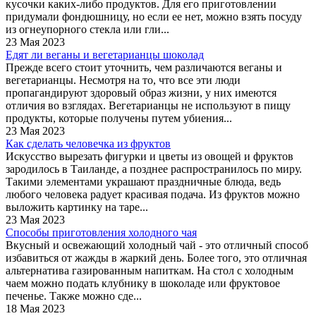
кусочки каких-либо продуктов. Для его приготовлении
придумали фондюшницу, но если ее нет, можно взять посуду
из огнеупорного стекла или гли...
23 Мая 2023
Едят ли веганы и вегетарианцы шоколад
Прежде всего стоит уточнить, чем различаются веганы и
вегетарианцы. Несмотря на то, что все эти люди
пропагандируют здоровый образ жизни, у них имеются
отличия во взглядах. Вегетарианцы не используют в пищу
продукты, которые получены путем убиения...
23 Мая 2023
Как сделать человечка из фруктов
Искусство вырезать фигурки и цветы из овощей и фруктов
зародилось в Таиланде, а позднее распространилось по миру.
Такими элементами украшают праздничные блюда, ведь
любого человека радует красивая подача. Из фруктов можно
выложить картинку на таре...
23 Мая 2023
Способы приготовления холодного чая
Вкусный и освежающий холодный чай - это отличный способ
избавиться от жажды в жаркий день. Более того, это отличная
альтернатива газированным напиткам. На стол с холодным
чаем можно подать клубнику в шоколаде или фруктовое
печенье. Также можно сде...
18 Мая 2023