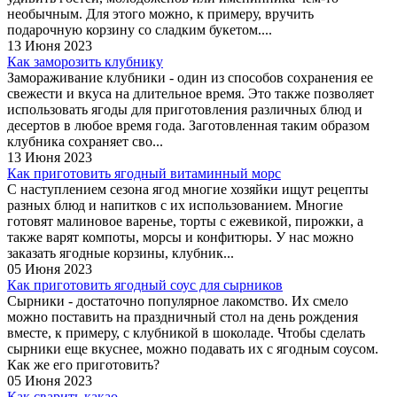
необычным. Для этого можно, к примеру, вручить
подарочную корзину со сладким букетом....
13 Июня 2023
Как заморозить клубнику
Замораживание клубники - один из способов сохранения ее
свежести и вкуса на длительное время. Это также позволяет
использовать ягоды для приготовления различных блюд и
десертов в любое время года. Заготовленная таким образом
клубника сохраняет сво...
13 Июня 2023
Как приготовить ягодный витаминный морс
С наступлением сезона ягод многие хозяйки ищут рецепты
разных блюд и напитков с их использованием. Многие
готовят малиновое варенье, торты с ежевикой, пирожки, а
также варят компоты, морсы и конфитюры. У нас можно
заказать ягодные корзины, клубник...
05 Июня 2023
Как приготовить ягодный соус для сырников
Сырники - достаточно популярное лакомство. Их смело
можно поставить на праздничный стол на день рождения
вместе, к примеру, с клубникой в шоколаде. Чтобы сделать
сырники еще вкуснее, можно подавать их с ягодным соусом.
Как же его приготовить?
05 Июня 2023
Как сварить какао