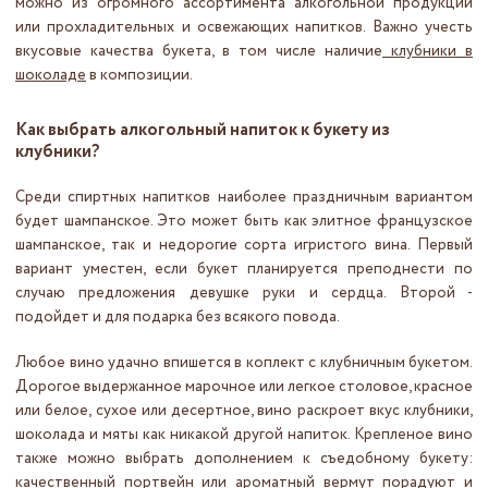
можно из огромного ассортимента алкогольной продукции
или прохладительных и освежающих напитков. Важно учесть
вкусовые качества букета, в том числе наличие
клубники в
шоколаде
в композиции.
Как выбрать алкогольный напиток к букету из
клубники?
Среди спиртных напитков наиболее праздничным вариантом
будет шампанское. Это может быть как элитное французское
шампанское, так и недорогие сорта игристого вина. Первый
вариант уместен, если букет планируется преподнести по
случаю предложения девушке руки и сердца. Второй -
подойдет и для подарка без всякого повода.
Любое вино удачно впишется в коплект с клубничным букетом.
Дорогое выдержанное марочное или легкое столовое, красное
или белое, сухое или десертное, вино раскроет вкус клубники,
шоколада и мяты как никакой другой напиток. Крепленое вино
также можно выбрать дополнением к съедобному букету:
качественный портвейн или ароматный вермут порадуют и