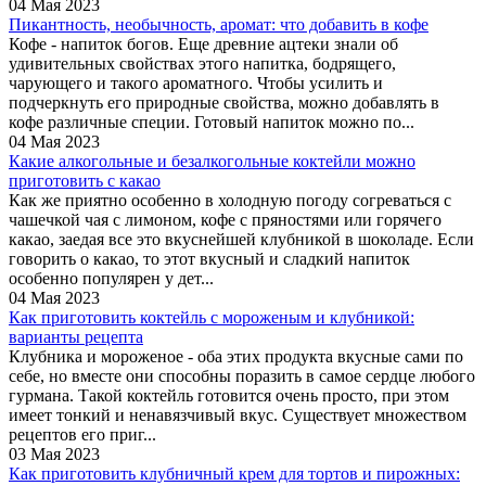
04 Мая 2023
Пикантность, необычность, аромат: что добавить в кофе
Кофе - напиток богов. Еще древние ацтеки знали об
удивительных свойствах этого напитка, бодрящего,
чарующего и такого ароматного. Чтобы усилить и
подчеркнуть его природные свойства, можно добавлять в
кофе различные специи. Готовый напиток можно по...
04 Мая 2023
Какие алкогольные и безалкогольные коктейли можно
приготовить с какао
Как же приятно особенно в холодную погоду согреваться с
чашечкой чая с лимоном, кофе с пряностями или горячего
какао, заедая все это вкуснейшей клубникой в шоколаде. Если
говорить о какао, то этот вкусный и сладкий напиток
особенно популярен у дет...
04 Мая 2023
Как приготовить коктейль с мороженым и клубникой:
варианты рецепта
Клубника и мороженое - оба этих продукта вкусные сами по
себе, но вместе они способны поразить в самое сердце любого
гурмана. Такой коктейль готовится очень просто, при этом
имеет тонкий и ненавязчивый вкус. Существует множеством
рецептов его приг...
03 Мая 2023
Как приготовить клубничный крем для тортов и пирожных: