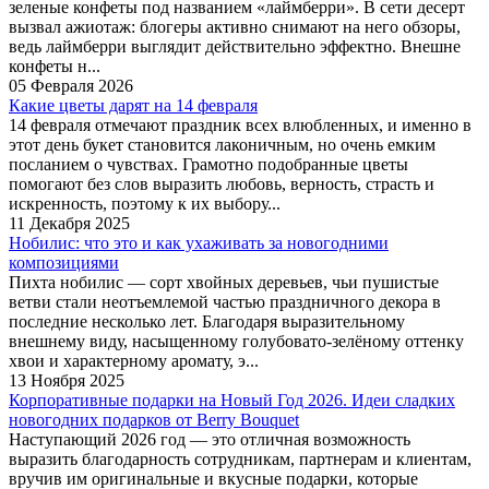
зеленые конфеты под названием «лаймберри». В сети десерт
вызвал ажиотаж: блогеры активно снимают на него обзоры,
ведь лаймберри выглядит действительно эффектно. Внешне
конфеты н...
05 Февраля 2026
Какие цветы дарят на 14 февраля
14 февраля отмечают праздник всех влюбленных, и именно в
этот день букет становится лаконичным, но очень емким
посланием о чувствах. Грамотно подобранные цветы
помогают без слов выразить любовь, верность, страсть и
искренность, поэтому к их выбору...
11 Декабря 2025
Нобилис: что это и как ухаживать за новогодними
композициями
Пихта нобилис — сорт хвойных деревьев, чьи пушистые
ветви стали неотъемлемой частью праздничного декора в
последние несколько лет. Благодаря выразительному
внешнему виду, насыщенному голубовато-зелёному оттенку
хвои и характерному аромату, э...
13 Ноября 2025
Корпоративные подарки на Новый Год 2026. Идеи сладких
новогодних подарков от Berry Bouquet
Наступающий 2026 год — это отличная возможность
выразить благодарность сотрудникам, партнерам и клиентам,
вручив им оригинальные и вкусные подарки, которые