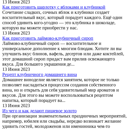
13 Июня 2023
Как приготовить шарлотку с яблоками и клубникой
Сочетание сладких, сочных яблок и клубники создает
восхитительный вкус, который порадует каждого. Ещё один
способ удивить кого-угодно — это клубника в шоколаде,
которую вы можете приобрести у нас.
13 Июня 2023
Как приготовить лаймово-клубничный сироп
Лаймово-клубничный сироп — восхитительное и
универсальное дополнение к многим блюдам. Хотите ли вы
улучшить вкус блинов, вафель, десертов или даже коктейлей,
этот домашний сироп придаст вам прилив освежающего
вкуса. Для большего украшения де...
13 Июня 2023
Рецепт клубничного домашнего вина
Домашнее виноделие является занятием, которое не только
позволяет насладиться процессом создания собственного
вина, но и открыть для себя удивительный мир ароматов и
вкусов. Для этого вы можете воспользоваться рецептом
напитка, который порадует ва...
13 Июня 2023
Из чего и как делают пищевое золото
При организации знаменательных праздничных мероприятий,
например, юбилея или свадьбы, нередко возникает желание
удивить гостей, молодоженов или именинника чем-то