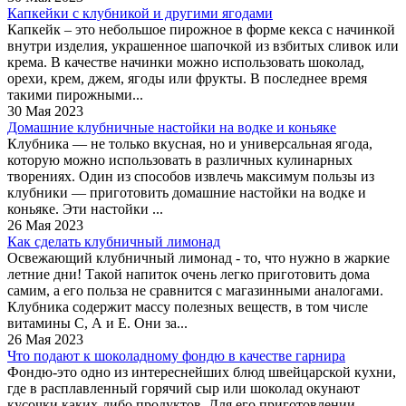
Капкейки с клубникой и другими ягодами
Капкейк – это небольшое пирожное в форме кекса с начинкой
внутри изделия, украшенное шапочкой из взбитых сливок или
крема. В качестве начинки можно использовать шоколад,
орехи, крем, джем, ягоды или фрукты. В последнее время
такими пирожными...
30 Мая 2023
Домашние клубничные настойки на водке и коньяке
Клубника — не только вкусная, но и универсальная ягода,
которую можно использовать в различных кулинарных
творениях. Один из способов извлечь максимум пользы из
клубники — приготовить домашние настойки на водке и
коньяке. Эти настойки ...
26 Мая 2023
Как сделать клубничный лимонад
Освежающий клубничный лимонад - то, что нужно в жаркие
летние дни! Такой напиток очень легко приготовить дома
самим, а его польза не сравнится с магазинными аналогами.
Клубника содержит массу полезных веществ, в том числе
витамины С, А и Е. Они за...
26 Мая 2023
Что подают к шоколадному фондю в качестве гарнира
Фондю-это одно из интереснейших блюд швейцарской кухни,
где в расплавленный горячий сыр или шоколад окунают
кусочки каких-либо продуктов. Для его приготовлении