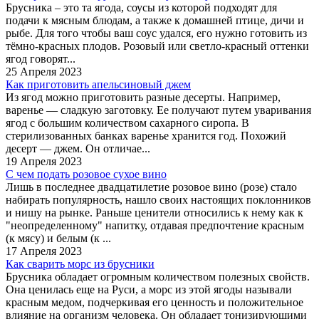
Брусника – это та ягода, соусы из которой подходят для
подачи к мясным блюдам, а также к домашней птице, дичи и
рыбе. Для того чтобы ваш соус удался, его нужно готовить из
тёмно-красных плодов. Розовый или светло-красный оттенки
ягод говорят...
25 Апреля 2023
Как приготовить апельсиновый джем
Из ягод можно приготовить разные десерты. Например,
варенье — сладкую заготовку. Ее получают путем уваривания
ягод с большим количеством сахарного сиропа. В
стерилизованных банках варенье хранится год. Похожий
десерт — джем. Он отличае...
19 Апреля 2023
С чем подать розовое сухое вино
Лишь в последнее двадцатилетие розовое вино (розе) стало
набирать популярность, нашло своих настоящих поклонников
и нишу на рынке. Раньше ценители относились к нему как к
"неопределенному" напитку, отдавая предпочтение красным
(к мясу) и белым (к ...
17 Апреля 2023
Как сварить морс из брусники
Брусника обладает огромным количеством полезных свойств.
Она ценилась еще на Руси, а морс из этой ягоды называли
красным медом, подчеркивая его ценность и положительное
влияние на организм человека. Он обладает тонизирующими