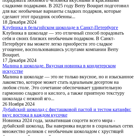
порадовать любимого человека вкусными и красивыми
сладкими подарками. В 2025 году Berry Bouquet подготовил
для вас необычные варианты сладких подарков, которые
сделают этот праздник особенны...
18 Декабря 2024
Клубника в бельгийском шоколаде в Санкт-Петербурге
Клубника в шоколаде — это отличный способ порадовать
себя и своих близких необычным подарком. В Санкт-
Петербурге вы можете легко приобрести это сладкое
угощение, воспользовавшись услугами компании Berry
Bouquet.
17 Декабря 2024
Малина в шоколаде. Вкусная новинка в кондитерском
искусстве
Малина в шоколаде — это не только вкусное, но и изысканное
лакомство, которое может стать идеальным десертом на
любом столе. Это сочетание обеспечивает удивительную
гармонию сладкого и кислого, а также приятную текстуру
шоколада с нежной яго...
26 Ноября 2024
Дубайский шоколад с фисташковой пастой и тестом катаифи:
вкус востока в каждом кусочке
Новинка 2024 года, захватившая соцсети всего мира -
дубайский шоколад. Вы наверняка видели в социальных сетях
множество роликов с необычным шоколадом с хрустящей