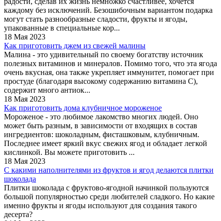
радости, сделав их жизнь немножко счастливее, хочется
каждому без исключений. Безошибочным вариантом подарка
могут стать разнообразные сладости, фрукты и ягоды,
упакованные в специальные кор...
18 Мая 2023
Как приготовить джем из свежей малины
Малина - это удивительный по своему богатству источник
полезных витаминов и минералов. Помимо того, что эта ягода
очень вкусная, она также укрепляет иммунитет, помогает при
простуде (благодаря высокому содержанию витамина С),
содержит много антиок...
18 Мая 2023
Как приготовить дома клубничное мороженое
Мороженое - это любимое лакомство многих людей. Оно
может быть разным, в зависимости от входящих в состав
ингредиентов: шоколадным, фисташковым, клубничным.
Последнее имеет яркий вкус свежих ягод и обладает легкой
кислинкой. Вы можете приготовить ...
18 Мая 2023
С какими наполнителями из фруктов и ягод делаются плитки
шоколада
Плитки шоколада с фруктово-ягодной начинкой пользуются
большой популярностью среди любителей сладкого. Но какие
именно фрукты и ягоды используют для создания такого
десерта?