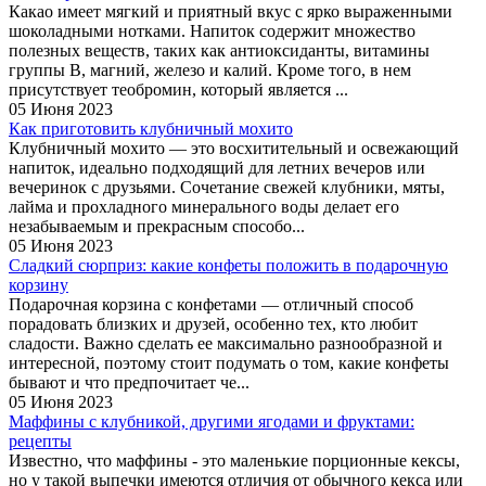
Какао имеет мягкий и приятный вкус с ярко выраженными
шоколадными нотками. Напиток содержит множество
полезных веществ, таких как антиоксиданты, витамины
группы B, магний, железо и калий. Кроме того, в нем
присутствует теобромин, который является ...
05 Июня 2023
Как приготовить клубничный мохито
Клубничный мохито — это восхитительный и освежающий
напиток, идеально подходящий для летних вечеров или
вечеринок с друзьями. Сочетание свежей клубники, мяты,
лайма и прохладного минерального воды делает его
незабываемым и прекрасным способо...
05 Июня 2023
Сладкий сюрприз: какие конфеты положить в подарочную
корзину
Подарочная корзина с конфетами — отличный способ
порадовать близких и друзей, особенно тех, кто любит
сладости. Важно сделать ее максимально разнообразной и
интересной, поэтому стоит подумать о том, какие конфеты
бывают и что предпочитает че...
05 Июня 2023
Маффины с клубникой, другими ягодами и фруктами:
рецепты
Известно, что маффины - это маленькие порционные кексы,
но у такой выпечки имеются отличия от обычного кекса или