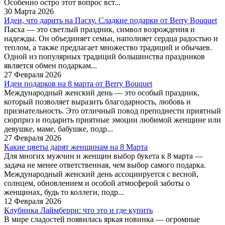
Особенно остро этот вопрос вст...
30 Марта 2026
Идеи, что дарить на Пасху. Сладкие подарки от Berry Bouquet
Пасха — это светлый праздник, символ возрождения и
надежды. Он объединяет семьи, наполняет сердца радостью и
теплом, а также предлагает множество традиций и обычаев.
Одной из популярных традиций большинства праздников
является обмен подаркам...
27 Февраля 2026
Идеи подарков на 8 марта от Berry Bouquet
Международный женский день — это особый праздник,
который позволяет выразить благодарность, любовь и
признательность. Это отличный повод преподнести приятный
сюрприз и подарить приятные эмоции любимой женщине или
девушке, маме, бабушке, подр...
27 Февраля 2026
Какие цветы дарят женщинам на 8 Марта
Для многих мужчин и женщин выбор букета к 8 марта —
задача не менее ответственная, чем выбор самого подарка.
Международный женский день ассоциируется с весной,
солнцем, обновлением и особой атмосферой заботы о
женщинах, будь то коллеги, подр...
12 Февраля 2026
Клубника Лаймберри: что это и где купить
В мире сладостей появилась яркая новинка — огромные