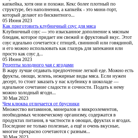
капкейка, хотя они и похожи. Кекс более плотный по
структуре, без наполнения, а капкейк - это мини-торт,
который делают из бисквитного...
05 Июня 2023
Как приготовить клубничный соус для мяса
Клубничный соус — это изысканное дополнение к мясным
блюдам, которое придает им свежий и фруктовый вкус. Этот
соус идеально сочетается с птицей, свининой или говядиной,
и его можно использовать как глазурь для запекания или
просто как соус д...
05 Июня 2023
Рецепты холодного чая с ягодами
В жару лучше отдавать предпочтение легкой еде. Можно есть
фрукты, овощи, зелень, нежирные виды мяса. Если нужен
десерт, то стоит заказать у нас клубнику в шоколаде —
идеальное сочетание сладости и сочности. Подать к нему
можно холодный ягодн...
30 Мая 2023
Чем клюква отличается от брусники
Множество витаминов, минералов и микроэлементов,
необходимых человеческому организму, содержатся в
продуктах питания, в частности в овощах, фруктах и ягодах.
Последние не только полезные, а ещё и очень вкусные,
многие прекрасно сочетаются с разным...
30 Мая 2023