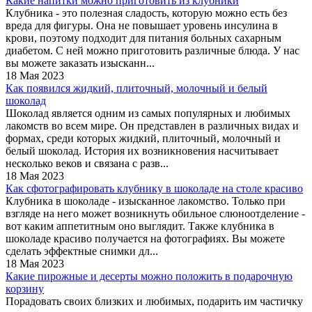
Какие напитки можно приготовить из клубники
Клубника - это полезная сладость, которую можно есть без
вреда для фигуры. Она не повышает уровень инсулина в
крови, поэтому подходит для питания больных сахарным
диабетом. С ней можно приготовить различные блюда. У нас
вы можете заказать изысканн...
18 Мая 2023
Как появился жидкий, плиточный, молочный и белый
шоколад
Шоколад является одним из самых популярных и любимых
лакомств во всем мире. Он представлен в различных видах и
формах, среди которых жидкий, плиточный, молочный и
белый шоколад. История их возникновения насчитывает
несколько веков и связана с разв...
18 Мая 2023
Как сфотографировать клубнику в шоколаде на столе красиво
Клубника в шоколаде - изысканное лакомство. Только при
взгляде на него может возникнуть обильное слюноотделение -
вот каким аппетитным оно выглядит. Также клубника в
шоколаде красиво получается на фотографиях. Вы можете
сделать эффектные снимки дл...
18 Мая 2023
Какие пирожные и десерты можно положить в подарочную
корзину
Порадовать своих близких и любимых, подарить им частичку