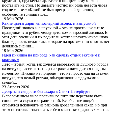
круассаны, брускетта-бар. Всё это по-прежнему можно
поставить на стол. Но давайте честно: ни одна невеста через
год не скажет: «Какой же был прекрасный девичник,
особенно те тридцать ше...
19 Мая 2026
Какие цветы дарят на последний звонок и выпускной
Последний звонок и выпускной – это не просто школьные
праздники, это рубеж между детством и взрослой жизнью. В
этот день ученики и их родители хотят выразить искреннюю
благодарность педагогам, которые на протяжении многих лет
делились знания...
19 Мая 2026
Идеи пикника на природе: как сделать отдых вкусным и
красивым
Лето – время, когда так хочется выбраться из душного города
на воздухе, расстелить плед на траве и насладиться каждым
моментом. Пикник на природе – это не просто еда на свежем
воздухе, это целый ритуал, объединяющий с друзьями и
семьей...
23 Апреля 2026
Десерты и сладости без сахара в Санкт-Петербурге
В современном мире правильное питание перестало быть
синонимом скуки и ограничений. Все больше людей
стремятся исключить из рациона добавленный сахар, но при
этом не готовы отказывать себе в маленьких радостях жизни.