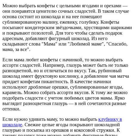
Можно выбрать конфеты с цельными ягодами и орехами —
они понравятся ценителю сочных сладостей. В таком случае
основа состоит из шоколада и на нее помещают
сублимированную малину, ежевику, голубику. Конфеты
посыпают кондитерским звёздочками, хрустящими шариками
и покрывают позолотой. Для того чтобы сделать подарок
адресным, добавляют фигурный шоколад. Из него
складывают слова "Мама" или "Любимой маме", "Спасибо,
мама, за все".
Если мама любит конфеты с начинкой, то можно выбрать
ассорти сладостей. Например, глазурь может быть не только
разноцветной, но и отличаться по вкусу. Так, рубиновый
шоколад имеет фруктовую кислинку, а добавление чая матча
придает конфетам пикантность. В качестве начинки
используют дробленые орешки, сублимированные ягоды,
карамель. Можно собрать ассорти вкусов. К тому же можно
подобрать сладости с учетом любимых цветов мамы. Ярко
выглядит разноцветная глазурь — в ней сочетаются разные
оттенки.
Если нужно удивить маму, то можно выбрать
клубнику в
шоколаде
. Свежие целые ягоды покрывают шоколадной
глазурью и посыпка из орешков и кокосовой стружки. К
такому подарку тоже можно добавить фигурные буквы.