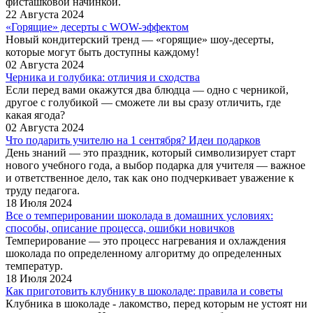
фисташковой начинкой.
22 Августа 2024
«Горящие» десерты с WOW-эффектом
Новый кондитерский тренд — «горящие» шоу-десерты,
которые могут быть доступны каждому!
02 Августа 2024
Черника и голубика: отличия и сходства
Если перед вами окажутся два блюдца — одно с черникой,
другое с голубикой — сможете ли вы сразу отличить, где
какая ягода?
02 Августа 2024
Что подарить учителю на 1 сентября? Идеи подарков
День знаний — это праздник, который символизирует старт
нового учебного года, а выбор подарка для учителя — важное
и ответственное дело, так как оно подчеркивает уважение к
труду педагога.
18 Июля 2024
Все о темперировании шоколада в домашних условиях:
способы, описание процесса, ошибки новичков
Темперирование — это процесс нагревания и охлаждения
шоколада по определенному алгоритму до определенных
температур.
18 Июля 2024
Как приготовить клубнику в шоколаде: правила и советы
Клубника в шоколаде - лакомство, перед которым не устоят ни