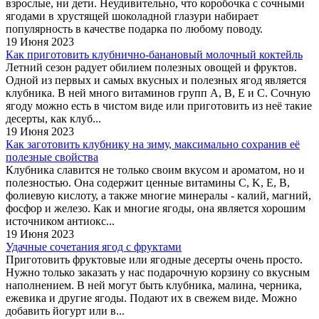
взрослые, ни дети. Неудивительно, что коробочка с сочными
ягодами в хрустящей шоколадной глазури набирает
популярность в качестве подарка по любому поводу.
19 Июня 2023
Как приготовить клубнично-банановый молочный коктейль
Летний сезон радует обилием полезных овощей и фруктов.
Одной из первых и самых вкусных и полезных ягод является
клубника. В ней много витаминов групп А, В, Е и С. Сочную
ягоду можно есть в чистом виде или приготовить из неё такие
десерты, как клуб...
19 Июня 2023
Как заготовить клубнику на зиму, максимально сохранив её
полезные свойства
Клубника славится не только своим вкусом и ароматом, но и
полезностью. Она содержит ценные витамины C, K, E, B,
фолиевую кислоту, а также многие минералы - калий, магний,
фосфор и железо. Как и многие ягоды, она является хорошим
источником антиокс...
19 Июня 2023
Удачные сочетания ягод с фруктами
Приготовить фруктовые или ягодные десерты очень просто.
Нужно только заказать у нас подарочную корзину со вкусным
наполнением. В ней могут быть клубника, малина, черника,
ежевика и другие ягоды. Подают их в свежем виде. Можно
добавить йогурт или в...