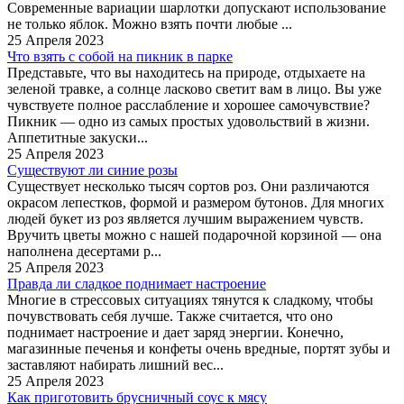
Современные вариации шарлотки допускают использование
не только яблок. Можно взять почти любые ...
25 Апреля 2023
Что взять с собой на пикник в парке
Представьте, что вы находитесь на природе, отдыхаете на
зеленой травке, а солнце ласково светит вам в лицо. Вы уже
чувствуете полное расслабление и хорошее самочувствие?
Пикник — одно из самых простых удовольствий в жизни.
Аппетитные закуски...
25 Апреля 2023
Существуют ли синие розы
Существует несколько тысяч сортов роз. Они различаются
окрасом лепестков, формой и размером бутонов. Для многих
людей букет из роз является лучшим выражением чувств.
Вручить цветы можно с нашей подарочной корзиной — она
наполнена десертами р...
25 Апреля 2023
Правда ли сладкое поднимает настроение
Многие в стрессовых ситуациях тянутся к сладкому, чтобы
почувствовать себя лучше. Также считается, что оно
поднимает настроение и дает заряд энергии. Конечно,
магазинные печенья и конфеты очень вредные, портят зубы и
заставляют набирать лишний вес...
25 Апреля 2023
Как приготовить брусничный соус к мясу