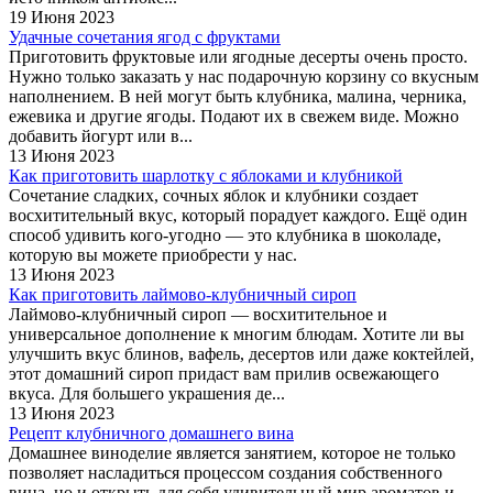
19 Июня 2023
Удачные сочетания ягод с фруктами
Приготовить фруктовые или ягодные десерты очень просто.
Нужно только заказать у нас подарочную корзину со вкусным
наполнением. В ней могут быть клубника, малина, черника,
ежевика и другие ягоды. Подают их в свежем виде. Можно
добавить йогурт или в...
13 Июня 2023
Как приготовить шарлотку с яблоками и клубникой
Сочетание сладких, сочных яблок и клубники создает
восхитительный вкус, который порадует каждого. Ещё один
способ удивить кого-угодно — это клубника в шоколаде,
которую вы можете приобрести у нас.
13 Июня 2023
Как приготовить лаймово-клубничный сироп
Лаймово-клубничный сироп — восхитительное и
универсальное дополнение к многим блюдам. Хотите ли вы
улучшить вкус блинов, вафель, десертов или даже коктейлей,
этот домашний сироп придаст вам прилив освежающего
вкуса. Для большего украшения де...
13 Июня 2023
Рецепт клубничного домашнего вина
Домашнее виноделие является занятием, которое не только
позволяет насладиться процессом создания собственного
вина, но и открыть для себя удивительный мир ароматов и