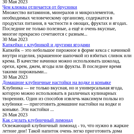
30 Мая 2023
Чем клюква отличается от брусники
Множество витаминов, минералов и микроэлементов,
необходимых человеческому организму, содержатся в
продуктах питания, в частности в овощах, фруктах и ягодах.
Последние не только полезные, а ещё и очень вкусные,
многие прекрасно сочетаются с разным...
30 Мая 2023
Капкейки с клубникой и другими ягодами
Капкейк – это небольшое пирожное в форме кекса с начинкой
внутри изделия, украшенное шапочкой из взбитых сливок или
крема. В качестве начинки можно использовать шоколад,
орехи, крем, джем, ягоды или фрукты. В последнее время
такими пирожными...
30 Мая 2023
Домашние клубничные настойки на водке и коньяке
Клубника — не только вкусная, но и универсальная ягода,
которую можно использовать в различных кулинарных
творениях. Один из способов извлечь максимум пользы из
клубники — приготовить домашние настойки на водке и
коньяке. Эти настойки ...
26 Мая 2023
Как сделать клубничный лимонад
Освежающий клубничный лимонад - то, что нужно в жаркие
летние дни! Такой напиток очень легко приготовить дома