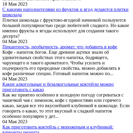
18 Мая 2023
С какими наполнителями из фруктов и ягод делаются плитки
шоколада
Плитки шоколада с фруктово-ягодной начинкой пользуются
большой популярностью среди любителей сладкого. Но какие
именно фрукты и ягоды используют для создания такого
десерта?
04 Мая 2023
Пикантность, необычность, аромат: что добавить в кофе
Кофе - напиток богов. Еще древние ацтеки знали об
удивительных свойствах этого напитка, бодрящего,
чарующего и такого ароматного. Чтобы усилить и
подчеркнуть его природные свойства, можно добавлять в
кофе различные специи. Готовый напиток можно по...
04 Мая 2023
Какие алкогольные и безалкогольные коктейли можно
приготовить с какао
Как же приятно особенно в холодную погоду согреваться с
чашечкой чая с лимоном, кофе с пряностями или горячего
какао, заедая все это вкуснейшей клубникой в шоколаде. Если
говорить о какао, то этот вкусный и сладкий напиток
особенно популярен у дет...
04 Мая 2023
Как приготовить коктейль с мороженым и клубникой:
варианты рецепта