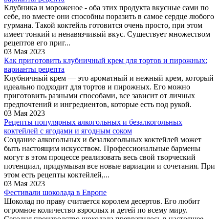
Клубника и мороженое - оба этих продукта вкусные сами по
себе, но вместе они способны поразить в самое сердце любого
гурмана. Такой коктейль готовится очень просто, при этом
имеет тонкий и ненавязчивый вкус. Существует множеством
рецептов его приг...
03 Мая 2023
Как приготовить клубничный крем для тортов и пирожных:
варианты рецепта
Клубничный крем — это ароматный и нежный крем, который
идеально подходит для тортов и пирожных. Его можно
приготовить разными способами, все зависит от личных
предпочтений и ингредиентов, которые есть под рукой.
03 Мая 2023
Рецепты популярных алкогольных и безалкогольных
коктейлей с ягодами и ягодным соком
Создание алкогольных и безалкогольных коктейлей может
быть настоящим искусством. Профессиональные бармены
могут в этом процессе реализовать весь свой творческий
потенциал, придумывая все новые вариации и сочетания. При
этом есть рецепты коктейлей,...
03 Мая 2023
Фестивали шоколада в Европе
Шоколад по праву считается королем десертов. Его любит
огромное количество взрослых и детей по всему миру.
Сегодня производство шоколада превратилось в настоящее