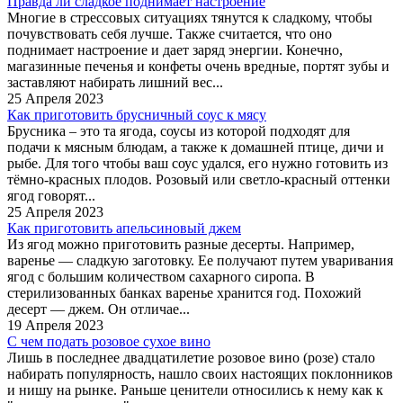
Правда ли сладкое поднимает настроение
Многие в стрессовых ситуациях тянутся к сладкому, чтобы
почувствовать себя лучше. Также считается, что оно
поднимает настроение и дает заряд энергии. Конечно,
магазинные печенья и конфеты очень вредные, портят зубы и
заставляют набирать лишний вес...
25 Апреля 2023
Как приготовить брусничный соус к мясу
Брусника – это та ягода, соусы из которой подходят для
подачи к мясным блюдам, а также к домашней птице, дичи и
рыбе. Для того чтобы ваш соус удался, его нужно готовить из
тёмно-красных плодов. Розовый или светло-красный оттенки
ягод говорят...
25 Апреля 2023
Как приготовить апельсиновый джем
Из ягод можно приготовить разные десерты. Например,
варенье — сладкую заготовку. Ее получают путем уваривания
ягод с большим количеством сахарного сиропа. В
стерилизованных банках варенье хранится год. Похожий
десерт — джем. Он отличае...
19 Апреля 2023
С чем подать розовое сухое вино
Лишь в последнее двадцатилетие розовое вино (розе) стало
набирать популярность, нашло своих настоящих поклонников
и нишу на рынке. Раньше ценители относились к нему как к