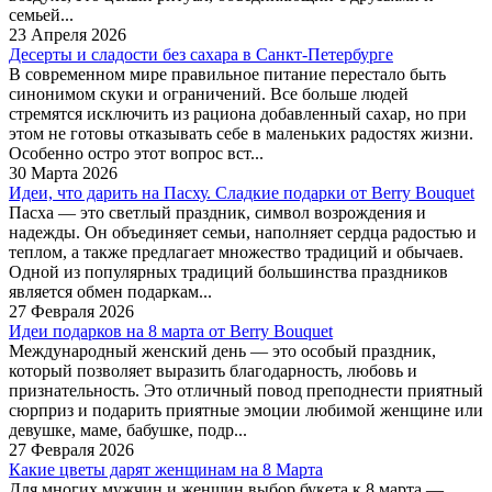
семьей...
23 Апреля 2026
Десерты и сладости без сахара в Санкт-Петербурге
В современном мире правильное питание перестало быть
синонимом скуки и ограничений. Все больше людей
стремятся исключить из рациона добавленный сахар, но при
этом не готовы отказывать себе в маленьких радостях жизни.
Особенно остро этот вопрос вст...
30 Марта 2026
Идеи, что дарить на Пасху. Сладкие подарки от Berry Bouquet
Пасха — это светлый праздник, символ возрождения и
надежды. Он объединяет семьи, наполняет сердца радостью и
теплом, а также предлагает множество традиций и обычаев.
Одной из популярных традиций большинства праздников
является обмен подаркам...
27 Февраля 2026
Идеи подарков на 8 марта от Berry Bouquet
Международный женский день — это особый праздник,
который позволяет выразить благодарность, любовь и
признательность. Это отличный повод преподнести приятный
сюрприз и подарить приятные эмоции любимой женщине или
девушке, маме, бабушке, подр...
27 Февраля 2026
Какие цветы дарят женщинам на 8 Марта
Для многих мужчин и женщин выбор букета к 8 марта —