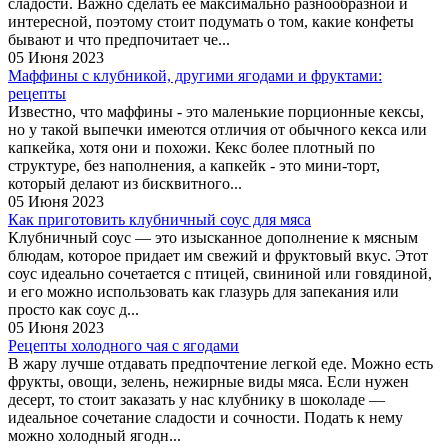
сладости. Важно сделать ее максимально разнообразной и
интересной, поэтому стоит подумать о том, какие конфеты
бывают и что предпочитает че...
05 Июня 2023
Маффины с клубникой, другими ягодами и фруктами:
рецепты
Известно, что маффины - это маленькие порционные кексы,
но у такой выпечки имеются отличия от обычного кекса или
капкейка, хотя они и похожи. Кекс более плотный по
структуре, без наполнения, а капкейк - это мини-торт,
который делают из бисквитного...
05 Июня 2023
Как приготовить клубничный соус для мяса
Клубничный соус — это изысканное дополнение к мясным
блюдам, которое придает им свежий и фруктовый вкус. Этот
соус идеально сочетается с птицей, свининой или говядиной,
и его можно использовать как глазурь для запекания или
просто как соус д...
05 Июня 2023
Рецепты холодного чая с ягодами
В жару лучше отдавать предпочтение легкой еде. Можно есть
фрукты, овощи, зелень, нежирные виды мяса. Если нужен
десерт, то стоит заказать у нас клубнику в шоколаде —
идеальное сочетание сладости и сочности. Подать к нему
можно холодный ягодн...