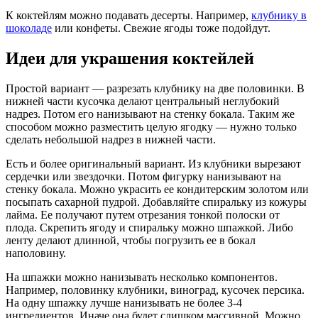
К коктейлям можно подавать десерты. Например,
клубнику в
шоколаде
или конфеты. Свежие ягоды тоже подойдут.
Идеи для украшения коктейлей
Простой вариант — разрезать клубнику на две половинки. В
нижней части кусочка делают центральный неглубокий
надрез. Потом его нанизывают на стенку бокала. Таким же
способом можно разместить целую ягодку — нужно только
сделать небольшой надрез в нижней части.
Есть и более оригинальный вариант. Из клубники вырезают
сердечки или звездочки. Потом фигурку нанизывают на
стенку бокала. Можно украсить ее кондитерским золотом или
посыпать сахарной пудрой. Добавляйте спиральку из кожуры
лайма. Ее получают путем отрезания тонкой полоски от
плода. Скрепить ягоду и спиральку можно шпажкой. Либо
ленту делают длинной, чтобы погрузить ее в бокал
наполовину.
На шпажки можно нанизывать несколько компонентов.
Например, половинку клубники, виноград, кусочек персика.
На одну шпажку лучше нанизывать не более 3-4
ингредиентов. Иначе она будет слишком массивной. Можно