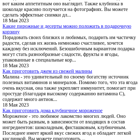
вот каким аппетитным оно выглядит. Также клубника в
шоколаде красиво получается на фотографиях. Вы можете
сделать эффектные снимки дл...
18 Мая 2023
Какие пирожные и десерты можно положить в подарочную
корзину
Порадовать своих близких и любимых, подарить им частичку
радости, сделав их жизнь немножко счастливее, хочется
каждому без исключений. Безошибочным вариантом подарка
могут стать разнообразные сладости, фрукты и ягоды,
упакованные в специальные кор...
18 Мая 2023
Как приготовить джем из свежей малины
Малина - это удивительный по своему богатству источник
полезных витаминов и минералов. Помимо того, что эта ягода
очень вкусная, она также укрепляет иммунитет, помогает при
простуде (благодаря высокому содержанию витамина С),
содержит много антиок...
18 Мая 2023
Как приготовить дома клубничное мороженое
Мороженое - это любимое лакомство многих людей. Оно
может быть разным, в зависимости от входящих в состав
ингредиентов: шоколадным, фисташковым, клубничным.
Последнее имеет яркий вкус свежих ягод и обладает легкой
кислинкой. Вы можете приготовить ...