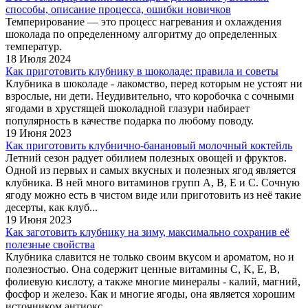
способы, описание процесса, ошибки новичков
Темперирование — это процесс нагревания и охлаждения
шоколада по определенному алгоритму до определенных
температур.
18 Июля 2024
Как приготовить клубнику в шоколаде: правила и советы
Клубника в шоколаде - лакомство, перед которым не устоят ни
взрослые, ни дети. Неудивительно, что коробочка с сочными
ягодами в хрустящей шоколадной глазури набирает
популярность в качестве подарка по любому поводу.
19 Июня 2023
Как приготовить клубнично-банановый молочный коктейль
Летний сезон радует обилием полезных овощей и фруктов.
Одной из первых и самых вкусных и полезных ягод является
клубника. В ней много витаминов групп А, В, Е и С. Сочную
ягоду можно есть в чистом виде или приготовить из неё такие
десерты, как клуб...
19 Июня 2023
Как заготовить клубнику на зиму, максимально сохранив её
полезные свойства
Клубника славится не только своим вкусом и ароматом, но и
полезностью. Она содержит ценные витамины C, K, E, B,
фолиевую кислоту, а также многие минералы - калий, магний,
фосфор и железо. Как и многие ягоды, она является хорошим
источником антиокс...