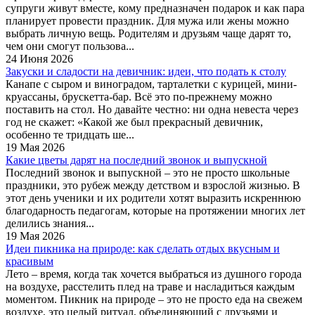
супруги живут вместе, кому предназначен подарок и как пара
планирует провести праздник. Для мужа или жены можно
выбрать личную вещь. Родителям и друзьям чаще дарят то,
чем они смогут пользова...
24 Июня 2026
Закуски и сладости на девичник: идеи, что подать к столу
Канапе с сыром и виноградом, тарталетки с курицей, мини-
круассаны, брускетта-бар. Всё это по-прежнему можно
поставить на стол. Но давайте честно: ни одна невеста через
год не скажет: «Какой же был прекрасный девичник,
особенно те тридцать ше...
19 Мая 2026
Какие цветы дарят на последний звонок и выпускной
Последний звонок и выпускной – это не просто школьные
праздники, это рубеж между детством и взрослой жизнью. В
этот день ученики и их родители хотят выразить искреннюю
благодарность педагогам, которые на протяжении многих лет
делились знания...
19 Мая 2026
Идеи пикника на природе: как сделать отдых вкусным и
красивым
Лето – время, когда так хочется выбраться из душного города
на воздухе, расстелить плед на траве и насладиться каждым
моментом. Пикник на природе – это не просто еда на свежем
воздухе, это целый ритуал, объединяющий с друзьями и