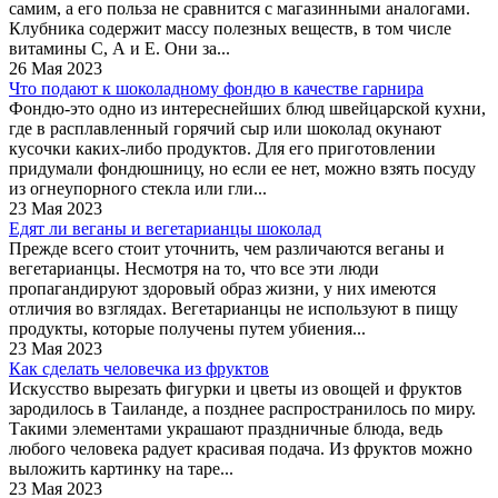
самим, а его польза не сравнится с магазинными аналогами.
Клубника содержит массу полезных веществ, в том числе
витамины С, А и Е. Они за...
26 Мая 2023
Что подают к шоколадному фондю в качестве гарнира
Фондю-это одно из интереснейших блюд швейцарской кухни,
где в расплавленный горячий сыр или шоколад окунают
кусочки каких-либо продуктов. Для его приготовлении
придумали фондюшницу, но если ее нет, можно взять посуду
из огнеупорного стекла или гли...
23 Мая 2023
Едят ли веганы и вегетарианцы шоколад
Прежде всего стоит уточнить, чем различаются веганы и
вегетарианцы. Несмотря на то, что все эти люди
пропагандируют здоровый образ жизни, у них имеются
отличия во взглядах. Вегетарианцы не используют в пищу
продукты, которые получены путем убиения...
23 Мая 2023
Как сделать человечка из фруктов
Искусство вырезать фигурки и цветы из овощей и фруктов
зародилось в Таиланде, а позднее распространилось по миру.
Такими элементами украшают праздничные блюда, ведь
любого человека радует красивая подача. Из фруктов можно
выложить картинку на таре...
23 Мая 2023