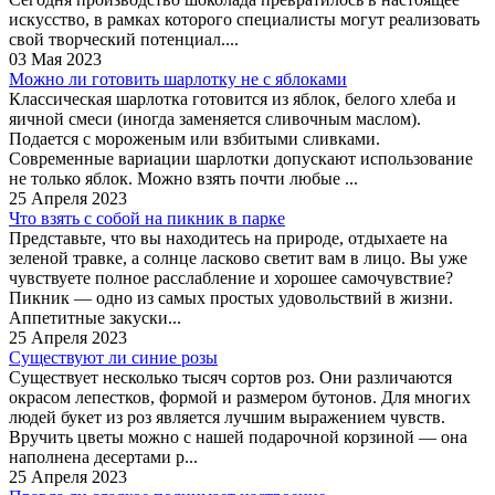
искусство, в рамках которого специалисты могут реализовать
свой творческий потенциал....
03 Мая 2023
Можно ли готовить шарлотку не с яблоками
Классическая шарлотка готовится из яблок, белого хлеба и
яичной смеси (иногда заменяется сливочным маслом).
Подается с мороженым или взбитыми сливками.
Современные вариации шарлотки допускают использование
не только яблок. Можно взять почти любые ...
25 Апреля 2023
Что взять с собой на пикник в парке
Представьте, что вы находитесь на природе, отдыхаете на
зеленой травке, а солнце ласково светит вам в лицо. Вы уже
чувствуете полное расслабление и хорошее самочувствие?
Пикник — одно из самых простых удовольствий в жизни.
Аппетитные закуски...
25 Апреля 2023
Существуют ли синие розы
Существует несколько тысяч сортов роз. Они различаются
окрасом лепестков, формой и размером бутонов. Для многих
людей букет из роз является лучшим выражением чувств.
Вручить цветы можно с нашей подарочной корзиной — она
наполнена десертами р...
25 Апреля 2023