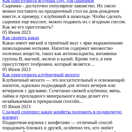
Как приготовить ягодный соус для сырников
Сырники - достаточно популярное лакомство. Их смело
можно поставить на праздничный стол на день рождения
вместе, к примеру, с клубникой в шоколаде. Чтобы сделать
сырники еще вкуснее, можно подавать их с ягодным соусом.
Как же его приготовить?
05 Июня 2023
Как сварить какао
Какао имеет мягкий и приятный вкус с ярко выраженными
шоколадными нотками. Напиток содержит множество
полезных веществ, таких как антиоксиданты, витамины
группы B, магний, железо и калий. Кроме того, в нем
присутствует теобромин, который является ...
05 Июня 2023
Как приготовить клубничный мохито
Клубничный мохито — это восхитительный и освежающий
напиток, идеально подходящий для летних вечеров или
вечеринок с друзьями. Сочетание свежей клубники, мяты,
лайма и прохладного минерального воды делает его
незабываемым и прекрасным способо...
05 Июня 2023
Сладкий сюрприз: какие конфеты положить в подарочную
корзину
Подарочная корзина с конфетами — отличный способ
порадовать близких и друзей, особенно тех, кто любит