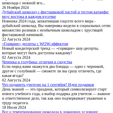
шоколада с нежной яго...
26 Ноября 2024
Дубайский шоколад с фисташковой пастой и тестом катаифи:
вкус востока в каждом кусочке
Новинка 2024 года, захватившая соцсети всего мира -
дубайский шоколад. Вы наверняка видели в социальных сетях
множество роликов с необычным шоколадом с хрустящей
фисташковой начинкой.
22 Августа 2024
«Горящие» десерты с WOW-эффектом
Новый кондитерский тренд — «горящие» шоу-десерты,
которые могут быть доступны каждому!
02 Августа 2024
Черника и голубика: отличия и сходства
Если перед вами окажутся два блюдца — одно с черникой,
другое с голубикой — сможете ли вы сразу отличить, где
какая ягода?
02 Августа 2024
Что подарить учителю на 1 сентября? Идеи подарков
День знаний — это праздник, который символизирует старт
нового учебного года, а выбор подарка для учителя — важное
и ответственное дело, так как оно подчеркивает уважение к
труду педагога.
18 Июля 2024
Все о темперировании шоколада в домашних условиях: