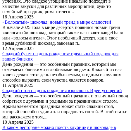
условиях. Это сладкое угощение идеально подходит в
качестве закуски для различных мероприятий, будь то
семейный праздник, романтическ...
16 Апреля 2025
«Волосатый» шоколад: новый тренд в мире сладостей
В начале 2025 года в мире десертов появился новый тренд —
«волосатый» шоколад, который также называют «angel hair»
или «волосы ангела». Этот необычный десерт, как в свое
время дубайский шоколад, завоевал п...
12 Апреля 2025
Сладкий букет на день рождения: идеальный подарок для
ваших близких
День рождения — это особенный праздник, который мы
отмечаем с близкими и любимыми людьми. Каждый из нас
хочет сделать этот день незабываемым, и одним из лучших
способов выразить свои чувства является подарок.
11 Апреля 2025
Сладкий стол на день рождения взрослого. Идеи угощений
День рождения — это особенный праздник и отличный повод
собраться с друзьями и родными за праздничным столом.
Ярким элементом праздника может стать сладкий стол,
который способен удивить и порадовать гостей. В этой статье
мы расскажем о том,...
10 Апреля 2025
В каком ресторане можно поесть клубнику в шоколаде в