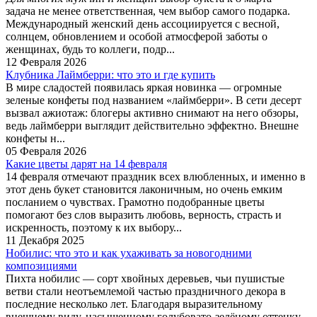
задача не менее ответственная, чем выбор самого подарка.
Международный женский день ассоциируется с весной,
солнцем, обновлением и особой атмосферой заботы о
женщинах, будь то коллеги, подр...
12 Февраля 2026
Клубника Лаймберри: что это и где купить
В мире сладостей появилась яркая новинка — огромные
зеленые конфеты под названием «лаймберри». В сети десерт
вызвал ажиотаж: блогеры активно снимают на него обзоры,
ведь лаймберри выглядит действительно эффектно. Внешне
конфеты н...
05 Февраля 2026
Какие цветы дарят на 14 февраля
14 февраля отмечают праздник всех влюбленных, и именно в
этот день букет становится лаконичным, но очень емким
посланием о чувствах. Грамотно подобранные цветы
помогают без слов выразить любовь, верность, страсть и
искренность, поэтому к их выбору...
11 Декабря 2025
Нобилис: что это и как ухаживать за новогодними
композициями
Пихта нобилис — сорт хвойных деревьев, чьи пушистые
ветви стали неотъемлемой частью праздничного декора в
последние несколько лет. Благодаря выразительному
внешнему виду, насыщенному голубовато-зелёному оттенку