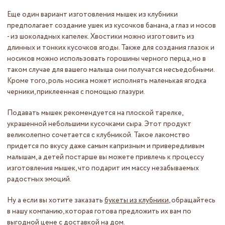
Еще один вариант изготовления мышек из клубники
предполагает создание ушек из кусочков банана, а глаз и носов
- из шоколадных капелек. Хвостики можно изготовить из
длинных и тонких кусочков ягоды. Также для создания глазок и
носиков можно использовать горошины черного перца, но в
таком случае для вашего малыша они получатся несъедобными.
Кроме того, роль носика может исполнять маленькая ягодка
черники, приклеенная с помощью глазури.
Подавать мышек рекомендуется на плоской тарелке,
украшенной небольшими кусочками сыра. Этот продукт
великолепно сочетается с клубникой. Такое лакомство
придется по вкусу даже самым капризным и привередливым
малышам, а детей постарше вы можете привлечь к процессу
изготовления мышек, что подарит им массу незабываемых
радостных эмоций.
Ну а если вы хотите заказать
букеты из клубники
, обращайтесь
в нашу компанию, которая готова предложить их вам по
выгодной цене с доставкой на дом.