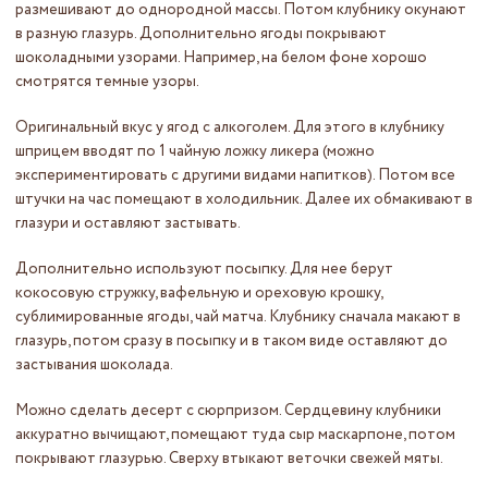
размешивают до однородной массы. Потом клубнику окунают
в разную глазурь. Дополнительно ягоды покрывают
шоколадными узорами. Например, на белом фоне хорошо
смотрятся темные узоры.
Оригинальный вкус у ягод с алкоголем. Для этого в клубнику
шприцем вводят по 1 чайную ложку ликера (можно
экспериментировать с другими видами напитков). Потом все
штучки на час помещают в холодильник. Далее их обмакивают в
глазури и оставляют застывать.
Дополнительно используют посыпку. Для нее берут
кокосовую стружку, вафельную и ореховую крошку,
сублимированные ягоды, чай матча. Клубнику сначала макают в
глазурь, потом сразу в посыпку и в таком виде оставляют до
застывания шоколада.
Можно сделать десерт с сюрпризом. Сердцевину клубники
аккуратно вычищают, помещают туда сыр маскарпоне, потом
покрывают глазурью. Сверху втыкают веточки свежей мяты.