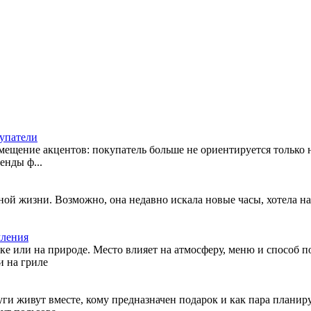
купатели
ещение акцентов: покупатель больше не ориентируется только на
енды ф...
чной жизни. Возможно, она недавно искала новые часы, хотела н
мления
ке или на природе. Место влияет на атмосферу, меню и способ по
и на гриле
руги живут вместе, кому предназначен подарок и как пара план