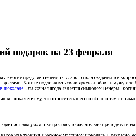
ий подарок на 23 февраля
ому многие представительницы слабого пола озадачились вопро
сладостями. Хотите подчеркнуть свою яркую любовь к мужу или 
 в шоколаде
. Эта сочная ягода является символом Венеры - боги
ак вы покажете ему, что относитесь к его особенностям с внима
дает острым умом и хитростью, то желательно преподнести ему
абор из клубники в нежном молочном шоколаде. Прекрасно, если