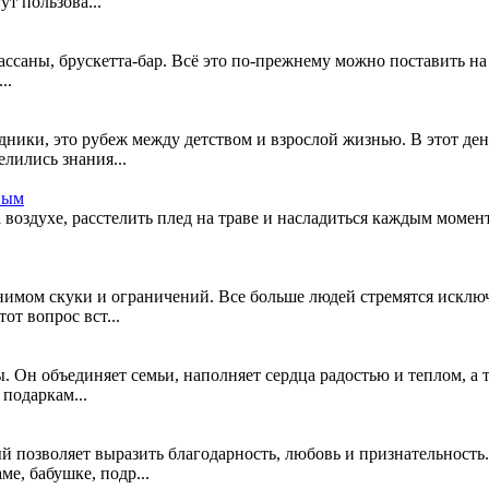
т пользова...
ссаны, брускетта-бар. Всё это по-прежнему можно поставить на с
..
дники, это рубеж между детством и взрослой жизнью. В этот де
лились знания...
вым
а воздухе, расстелить плед на траве и насладиться каждым момен
имом скуки и ограничений. Все больше людей стремятся исключ
от вопрос вст...
 Он объединяет семьи, наполняет сердца радостью и теплом, а 
подаркам...
 позволяет выразить благодарность, любовь и признательность
е, бабушке, подр...