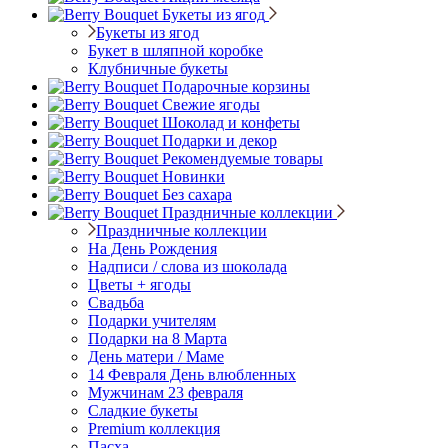
Букеты из ягод
Букеты из ягод
Букет в шляпной коробке
Клубничные букеты
Подарочные корзины
Свежие ягоды
Шоколад и конфеты
Подарки и декор
Рекомендуемые товары
Новинки
Без сахара
Праздничные коллекции
Праздничные коллекции
На День Рождения
Надписи / слова из шоколада
Цветы + ягоды
Свадьба
Подарки учителям
Подарки на 8 Марта
День матери / Маме
14 Февраля День влюбленных
Мужчинам 23 февраля
Сладкие букеты
Premium коллекция
Пасха