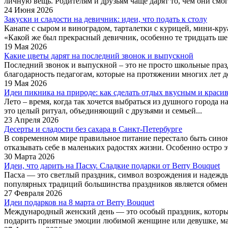
личную вещь. Родителям и друзьям чаще дарят то, чем они смогу
24 Июня 2026
Закуски и сладости на девичник: идеи, что подать к столу
Канапе с сыром и виноградом, тарталетки с курицей, мини-круа
«Какой же был прекрасный девичник, особенно те тридцать ше.
19 Мая 2026
Какие цветы дарят на последний звонок и выпускной
Последний звонок и выпускной – это не просто школьные праз
благодарность педагогам, которые на протяжении многих лет де
19 Мая 2026
Идеи пикника на природе: как сделать отдых вкусным и краси
Лето – время, когда так хочется выбраться из душного города н
это целый ритуал, объединяющий с друзьями и семьей...
23 Апреля 2026
Десерты и сладости без сахара в Санкт-Петербурге
В современном мире правильное питание перестало быть синон
отказывать себе в маленьких радостях жизни. Особенно остро эт
30 Марта 2026
Идеи, что дарить на Пасху. Сладкие подарки от Berry Bouquet
Пасха — это светлый праздник, символ возрождения и надежды.
популярных традиций большинства праздников является обмен 
27 Февраля 2026
Идеи подарков на 8 марта от Berry Bouquet
Международный женский день — это особый праздник, который
подарить приятные эмоции любимой женщине или девушке, мам