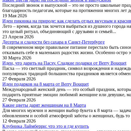
Последний звонок и выпускной – это не просто школьные праз
благодарность педагогам, которые на протяжении многих лет де
19 Мая 2026
Идеи пикника на природе: как сделать отдых вкусным и краси
Лето – время, когда так хочется выбраться из душного города н
это целый ритуал, объединяющий с друзьями и семьей...
23 Апреля 2026
Десерты и сладости без сахара в Санкт-Петербурге
В современном мире правильное питание перестало быть синон
отказывать себе в маленьких радостях жизни. Особенно остро эт
30 Марта 2026
Идеи, что дарить на Пасху. Сладкие подарки от Berry Bouquet
Пасха — это светлый праздник, символ возрождения и надежды.
популярных традиций большинства праздников является обмен 
27 Февраля 2026
Идеи подарков на 8 марта от Berry Bouquet
Международный женский день — это особый праздник, который
подарить приятные эмоции любимой женщине или девушке, мам
27 Февраля 2026
Какие цветы дарят женщинам на 8 Марта
Для многих мужчин и женщин выбор букета к 8 марта — задача
обновлением и особой атмосферой заботы о женщинах, будь то к
12 Февраля 2026
Клубника Лаймберри: что это и где купить