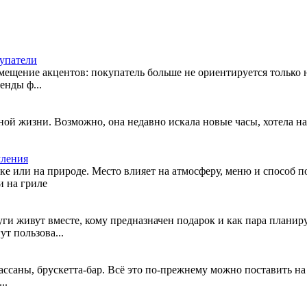
купатели
ещение акцентов: покупатель больше не ориентируется только на
енды ф...
чной жизни. Возможно, она недавно искала новые часы, хотела н
мления
ке или на природе. Место влияет на атмосферу, меню и способ по
и на гриле
руги живут вместе, кому предназначен подарок и как пара план
т пользова...
ссаны, брускетта-бар. Всё это по-прежнему можно поставить на с
..