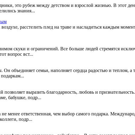
дники, это рубеж между детством и взрослой жизнью. В этот де
лились знания...
вым
а воздухе, расстелить плед на траве и насладиться каждым момен
имом скуки и ограничений. Все больше людей стремятся исключ
от вопрос вст...
 Он объединяет семьи, наполняет сердца радостью и теплом, а 
подаркам...
 позволяет выразить благодарность, любовь и признательность
е, бабушке, подр...
 не менее ответственная, чем выбор самого подарка. Междунаро
оллеги, подр...