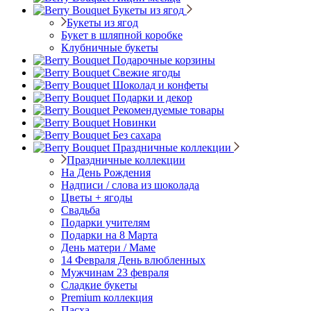
Букеты из ягод
Букеты из ягод
Букет в шляпной коробке
Клубничные букеты
Подарочные корзины
Свежие ягоды
Шоколад и конфеты
Подарки и декор
Рекомендуемые товары
Новинки
Без сахара
Праздничные коллекции
Праздничные коллекции
На День Рождения
Надписи / слова из шоколада
Цветы + ягоды
Свадьба
Подарки учителям
Подарки на 8 Марта
День матери / Маме
14 Февраля День влюбленных
Мужчинам 23 февраля
Сладкие букеты
Premium коллекция
Пасха