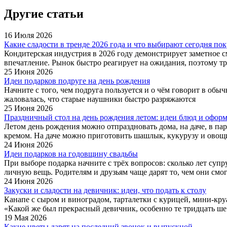
Другие статьи
16 Июля 2026
Какие сладости в тренде 2026 года и что выбирают сегодня по
Кондитерская индустрия в 2026 году демонстрирует заметное см
впечатление. Рынок быстро реагирует на ожидания, поэтому тр
25 Июня 2026
Идеи подарков подруге на день рождения
Начните с того, чем подруга пользуется и о чём говорит в обы
жаловалась, что старые наушники быстро разряжаются
25 Июня 2026
Праздничный стол на день рождения летом: идеи блюд и офор
Летом день рождения можно отпраздновать дома, на даче, в пар
кремом. На даче можно приготовить шашлык, кукурузу и овощ
24 Июня 2026
Идеи подарков на годовщину свадьбы
При выборе подарка начните с трёх вопросов: сколько лет суп
личную вещь. Родителям и друзьям чаще дарят то, чем они смогу
24 Июня 2026
Закуски и сладости на девичник: идеи, что подать к столу
Канапе с сыром и виноградом, тарталетки с курицей, мини-круа
«Какой же был прекрасный девичник, особенно те тридцать ше.
19 Мая 2026
Какие цветы дарят на последний звонок и выпускной