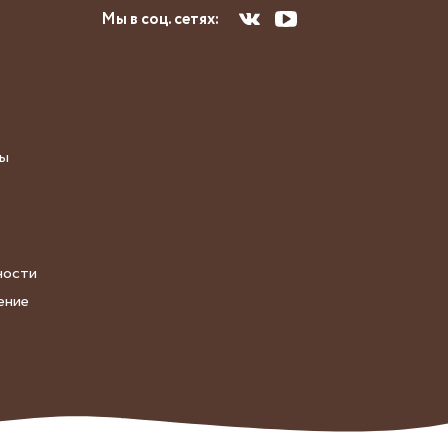
Мы в соц. сетях:
сы
ности
ение