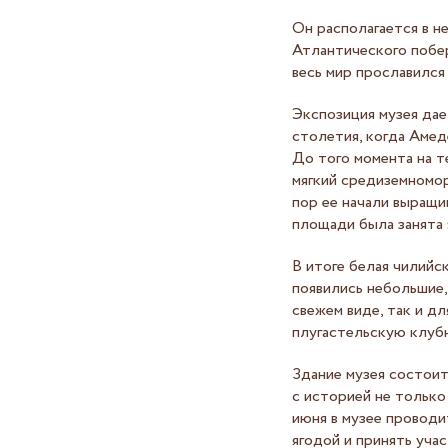
Он располагается в 
Атлантического побер
весь мир прославился
Экспозиция музея дае
столетия, когда Амед
До того момента на т
мягкий средиземномор
пор ее начали выращи
площади была занята 
В итоге белая чилийс
появились небольшие,
свежем виде, так и д
плугастельскую клубн
Здание музея состоит
с историей не только
июня в музее проводи
ягодой и принять учас