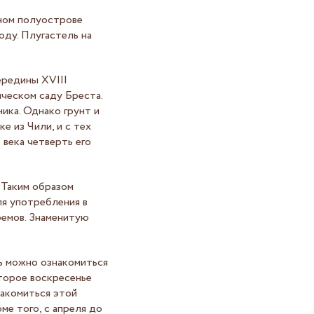
нном полуострове
оду. Плугастель на
ередины XVIII
ическом саду Бреста.
ика. Однако грунт и
 из Чили, и с тех
 века четверть его
 Таким образом
ля употребления в
ремов. Знаменитую
сь можно ознакомиться
второе воскресенье
лакомиться этой
ме того, с апреля до