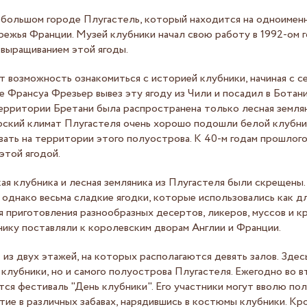
небольшом городе Плугастель, который находится на одноиме
ежья Франции. Музей клубники начал свою работу в 1992-ом г
 выращиванием этой ягоды.
т возможность ознакомиться с историей клубники, начиная с с
е Франсуа Фрезьер вывез эту ягоду из Чили и посадил в Ботан
ерритории Бретани была распространена только лесная землян
ский климат Плугастеля очень хорошо подошли белой клубнике
вать на территории этого полуострова. К 40-м годам прошлого
этой ягодой.
кая клубника и лесная земляника из Плугастеля были скрещены.
 однако весьма сладкие ягодки, которые использовались как д
ля приготовления разнообразных десертов, ликеров, муссов и к
ику поставляли к королевским дворам Англии и Франции.
 из двух этажей, на которых располагаются девять залов. Зде
 клубники, но и самого полуострова Плугастеля. Ежегодно во 
тся фестиваль "День клубники". Его участники могут вволю по
тие в различных забавах, нарядившись в костюмы клубники. Кро