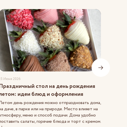
25 Июня 2026
24 Июня 
Праздничный стол на день рождения
Идеи 
летом: идеи блюд и оформления
При вы
скольк
Летом день рождения можно отпраздновать дома,
предна
на даче, в парке или на природе. Место влияет на
провес
атмосферу, меню и способ подачи. Дома удобно
выбрат
поставить салаты, горячие блюда и торт с кремом.
дарят т