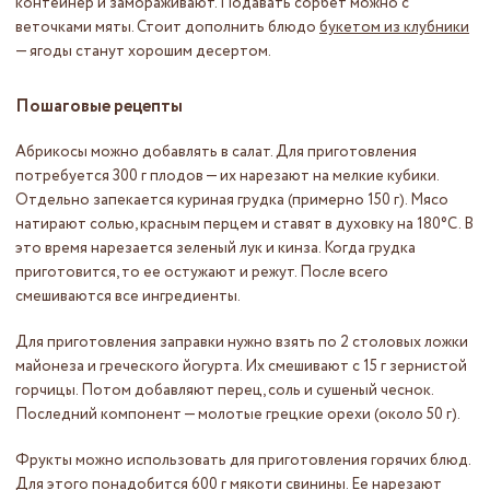
контейнер и замораживают. Подавать сорбет можно с
веточками мяты. Стоит дополнить блюдо
букетом из клубники
— ягоды станут хорошим десертом.
Пошаговые рецепты
Абрикосы можно добавлять в салат. Для приготовления
потребуется 300 г плодов — их нарезают на мелкие кубики.
Отдельно запекается куриная грудка (примерно 150 г). Мясо
натирают солью, красным перцем и ставят в духовку на 180°С. В
это время нарезается зеленый лук и кинза. Когда грудка
приготовится, то ее остужают и режут. После всего
смешиваются все ингредиенты.
Для приготовления заправки нужно взять по 2 столовых ложки
майонеза и греческого йогурта. Их смешивают с 15 г зернистой
горчицы. Потом добавляют перец, соль и сушеный чеснок.
Последний компонент — молотые грецкие орехи (около 50 г).
Фрукты можно использовать для приготовления горячих блюд.
Для этого понадобится 600 г мякоти свинины. Ее нарезают