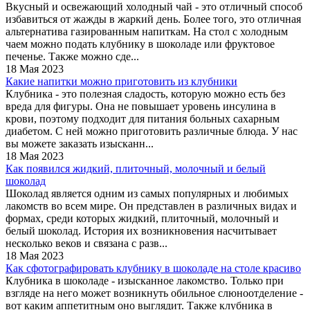
Вкусный и освежающий холодный чай - это отличный способ
избавиться от жажды в жаркий день. Более того, это отличная
альтернатива газированным напиткам. На стол с холодным
чаем можно подать клубнику в шоколаде или фруктовое
печенье. Также можно сде...
18 Мая 2023
Какие напитки можно приготовить из клубники
Клубника - это полезная сладость, которую можно есть без
вреда для фигуры. Она не повышает уровень инсулина в
крови, поэтому подходит для питания больных сахарным
диабетом. С ней можно приготовить различные блюда. У нас
вы можете заказать изысканн...
18 Мая 2023
Как появился жидкий, плиточный, молочный и белый
шоколад
Шоколад является одним из самых популярных и любимых
лакомств во всем мире. Он представлен в различных видах и
формах, среди которых жидкий, плиточный, молочный и
белый шоколад. История их возникновения насчитывает
несколько веков и связана с разв...
18 Мая 2023
Как сфотографировать клубнику в шоколаде на столе красиво
Клубника в шоколаде - изысканное лакомство. Только при
взгляде на него может возникнуть обильное слюноотделение -
вот каким аппетитным оно выглядит. Также клубника в