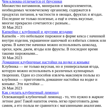
Чем клюква отличается от брусники
Множество витаминов, минералов и микроэлементов,
необходимых человеческому организму, содержатся в
продуктах питания, в частности в овощах, фруктах и ягодах.
Последние не только полезные, а ещё и очень вкусные,
многие прекрасно сочетаются с разным...
30 Мая 2023
Капкейки с клубникой и другими ягодами
Капкейк – это небольшое пирожное в форме кекса с начинкой
внутри изделия, украшенное шапочкой из взбитых сливок или
крема. В качестве начинки можно использовать шоколад,
орехи, крем, джем, ягоды или фрукты. В последнее время
такими пирожными...
30 Мая 2023
Домашние клубничные настойки на водке и коньяке
Клубника — не только вкусная, но и универсальная ягода,
которую можно использовать в различных кулинарных
творениях. Один из способов извлечь максимум пользы из
клубники — приготовить домашние настойки на водке и
коньяке. Эти настойки ...
26 Мая 2023
Как сделать клубничный лимонад
Освежающий клубничный лимонад - то, что нужно в жаркие
летние дни! Такой напиток очень легко приготовить дома
самим, а его польза не сравнится с магазинными аналогами.