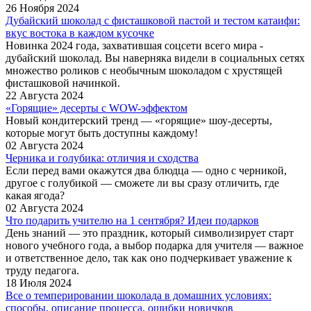
26 Ноября 2024
Дубайский шоколад с фисташковой пастой и тестом катаифи:
вкус востока в каждом кусочке
Новинка 2024 года, захватившая соцсети всего мира -
дубайский шоколад. Вы наверняка видели в социальных сетях
множество роликов с необычным шоколадом с хрустящей
фисташковой начинкой.
22 Августа 2024
«Горящие» десерты с WOW-эффектом
Новый кондитерский тренд — «горящие» шоу-десерты,
которые могут быть доступны каждому!
02 Августа 2024
Черника и голубика: отличия и сходства
Если перед вами окажутся два блюдца — одно с черникой,
другое с голубикой — сможете ли вы сразу отличить, где
какая ягода?
02 Августа 2024
Что подарить учителю на 1 сентября? Идеи подарков
День знаний — это праздник, который символизирует старт
нового учебного года, а выбор подарка для учителя — важное
и ответственное дело, так как оно подчеркивает уважение к
труду педагога.
18 Июля 2024
Все о темперировании шоколада в домашних условиях:
способы, описание процесса, ошибки новичков