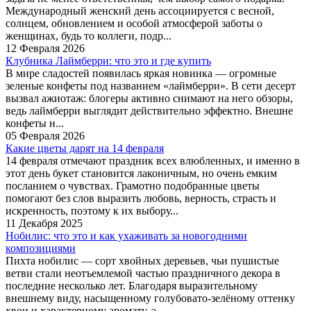
Международный женский день ассоциируется с весной,
солнцем, обновлением и особой атмосферой заботы о
женщинах, будь то коллеги, подр...
12 Февраля 2026
Клубника Лаймберри: что это и где купить
В мире сладостей появилась яркая новинка — огромные
зеленые конфеты под названием «лаймберри». В сети десерт
вызвал ажиотаж: блогеры активно снимают на него обзоры,
ведь лаймберри выглядит действительно эффектно. Внешне
конфеты н...
05 Февраля 2026
Какие цветы дарят на 14 февраля
14 февраля отмечают праздник всех влюбленных, и именно в
этот день букет становится лаконичным, но очень емким
посланием о чувствах. Грамотно подобранные цветы
помогают без слов выразить любовь, верность, страсть и
искренность, поэтому к их выбору...
11 Декабря 2025
Нобилис: что это и как ухаживать за новогодними
композициями
Пихта нобилис — сорт хвойных деревьев, чьи пушистые
ветви стали неотъемлемой частью праздничного декора в
последние несколько лет. Благодаря выразительному
внешнему виду, насыщенному голубовато-зелёному оттенку
хвои и характерному аромату, э...