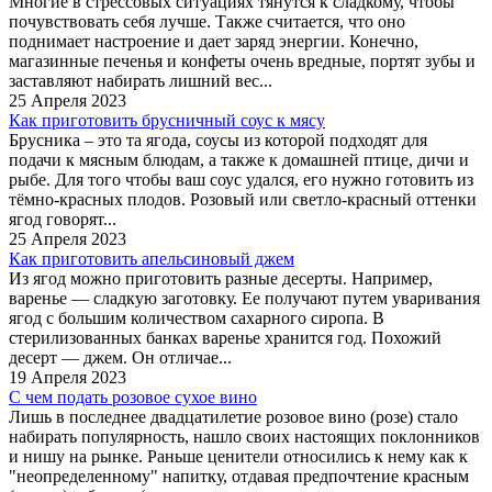
Многие в стрессовых ситуациях тянутся к сладкому, чтобы
почувствовать себя лучше. Также считается, что оно
поднимает настроение и дает заряд энергии. Конечно,
магазинные печенья и конфеты очень вредные, портят зубы и
заставляют набирать лишний вес...
25 Апреля 2023
Как приготовить брусничный соус к мясу
Брусника – это та ягода, соусы из которой подходят для
подачи к мясным блюдам, а также к домашней птице, дичи и
рыбе. Для того чтобы ваш соус удался, его нужно готовить из
тёмно-красных плодов. Розовый или светло-красный оттенки
ягод говорят...
25 Апреля 2023
Как приготовить апельсиновый джем
Из ягод можно приготовить разные десерты. Например,
варенье — сладкую заготовку. Ее получают путем уваривания
ягод с большим количеством сахарного сиропа. В
стерилизованных банках варенье хранится год. Похожий
десерт — джем. Он отличае...
19 Апреля 2023
С чем подать розовое сухое вино
Лишь в последнее двадцатилетие розовое вино (розе) стало
набирать популярность, нашло своих настоящих поклонников
и нишу на рынке. Раньше ценители относились к нему как к
"неопределенному" напитку, отдавая предпочтение красным