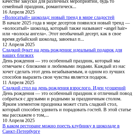
качестве закуски для различных мероприятий, будь то
семейный праздник, романтическ...
16 Апреля 2025
«Волосатый» шоколад: новый тренд в мире сладостей
В начале 2025 года в мире десертов появился новый тренд —
«волосатый» шоколад, который также называют «angel hair»
или «волосы ангела». Этот необычный десерт, как в свое
время дубайский шоколад, завоевал п...
12 Апреля 2025
Сладкий букет на день рождения: идеальный подарок для
ваших близких
День рождения — это особенный праздник, который мы
отмечаем с близкими и любимыми людьми. Каждый из нас
хочет сделать этот день незабываемым, и одним из лучших
способов выразить свои чувства является подарок.
11 Апреля 2025
Сладкий стол на день рождения взрослого. Идеи угощений
День рождения — это особенный праздник и отличный повод
собраться с друзьями и родными за праздничным столом.
Ярким элементом праздника может стать сладкий стол,
который способен удивить и порадовать гостей. В этой статье
мы расскажем о том,...
10 Апреля 2025
В каком ресторане можно поесть клубнику в шоколаде в
Санкт-Петербурге