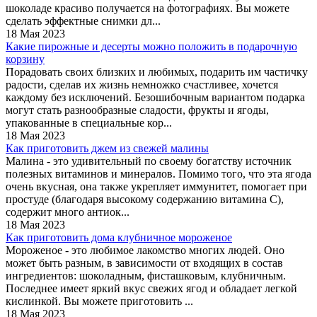
шоколаде красиво получается на фотографиях. Вы можете
сделать эффектные снимки дл...
18 Мая 2023
Какие пирожные и десерты можно положить в подарочную
корзину
Порадовать своих близких и любимых, подарить им частичку
радости, сделав их жизнь немножко счастливее, хочется
каждому без исключений. Безошибочным вариантом подарка
могут стать разнообразные сладости, фрукты и ягоды,
упакованные в специальные кор...
18 Мая 2023
Как приготовить джем из свежей малины
Малина - это удивительный по своему богатству источник
полезных витаминов и минералов. Помимо того, что эта ягода
очень вкусная, она также укрепляет иммунитет, помогает при
простуде (благодаря высокому содержанию витамина С),
содержит много антиок...
18 Мая 2023
Как приготовить дома клубничное мороженое
Мороженое - это любимое лакомство многих людей. Оно
может быть разным, в зависимости от входящих в состав
ингредиентов: шоколадным, фисташковым, клубничным.
Последнее имеет яркий вкус свежих ягод и обладает легкой
кислинкой. Вы можете приготовить ...
18 Мая 2023