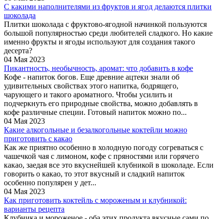
С какими наполнителями из фруктов и ягод делаются плитки
шоколада
Плитки шоколада с фруктово-ягодной начинкой пользуются
большой популярностью среди любителей сладкого. Но какие
именно фрукты и ягоды используют для создания такого
десерта?
04 Мая 2023
Пикантность, необычность, аромат: что добавить в кофе
Кофе - напиток богов. Еще древние ацтеки знали об
удивительных свойствах этого напитка, бодрящего,
чарующего и такого ароматного. Чтобы усилить и
подчеркнуть его природные свойства, можно добавлять в
кофе различные специи. Готовый напиток можно по...
04 Мая 2023
Какие алкогольные и безалкогольные коктейли можно
приготовить с какао
Как же приятно особенно в холодную погоду согреваться с
чашечкой чая с лимоном, кофе с пряностями или горячего
какао, заедая все это вкуснейшей клубникой в шоколаде. Если
говорить о какао, то этот вкусный и сладкий напиток
особенно популярен у дет...
04 Мая 2023
Как приготовить коктейль с мороженым и клубникой:
варианты рецепта
Клубника и мороженое - оба этих продукта вкусные сами по