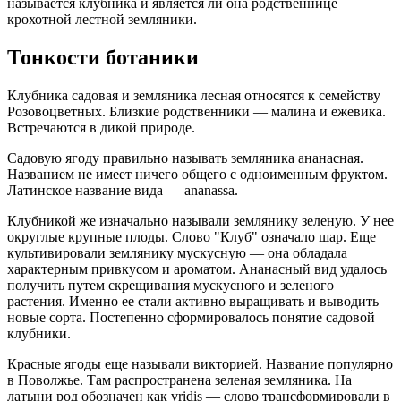
называется клубника и является ли она родственнице
крохотной лестной земляники.
Тонкости ботаники
Клубника садовая и земляника лесная относятся к семейству
Розовоцветных. Близкие родственники — малина и ежевика.
Встречаются в дикой природе.
Садовую ягоду правильно называть земляника ананасная.
Названием не имеет ничего общего с одноименным фруктом.
Латинское название вида — ananassa.
Клубникой же изначально называли землянику зеленую. У нее
округлые крупные плоды. Слово "Клуб" означало шар. Еще
культивировали землянику мускусную — она обладала
характерным привкусом и ароматом. Ананасный вид удалось
получить путем скрещивания мускусного и зеленого
растения. Именно ее стали активно выращивать и выводить
новые сорта. Постепенно сформировалось понятие садовой
клубники.
Красные ягоды еще называли викторией. Название популярно
в Поволжье. Там распространена зеленая земляника. На
латыни род обозначен как vridis — слово трансформировали в