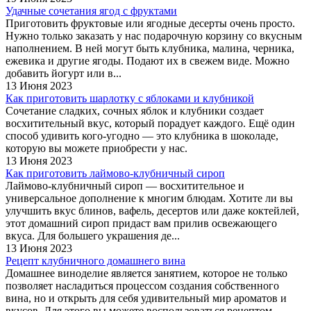
Удачные сочетания ягод с фруктами
Приготовить фруктовые или ягодные десерты очень просто.
Нужно только заказать у нас подарочную корзину со вкусным
наполнением. В ней могут быть клубника, малина, черника,
ежевика и другие ягоды. Подают их в свежем виде. Можно
добавить йогурт или в...
13 Июня 2023
Как приготовить шарлотку с яблоками и клубникой
Сочетание сладких, сочных яблок и клубники создает
восхитительный вкус, который порадует каждого. Ещё один
способ удивить кого-угодно — это клубника в шоколаде,
которую вы можете приобрести у нас.
13 Июня 2023
Как приготовить лаймово-клубничный сироп
Лаймово-клубничный сироп — восхитительное и
универсальное дополнение к многим блюдам. Хотите ли вы
улучшить вкус блинов, вафель, десертов или даже коктейлей,
этот домашний сироп придаст вам прилив освежающего
вкуса. Для большего украшения де...
13 Июня 2023
Рецепт клубничного домашнего вина
Домашнее виноделие является занятием, которое не только
позволяет насладиться процессом создания собственного
вина, но и открыть для себя удивительный мир ароматов и
вкусов. Для этого вы можете воспользоваться рецептом