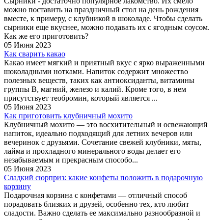
Сырники - достаточно популярное лакомство. Их смело
можно поставить на праздничный стол на день рождения
вместе, к примеру, с клубникой в шоколаде. Чтобы сделать
сырники еще вкуснее, можно подавать их с ягодным соусом.
Как же его приготовить?
05 Июня 2023
Как сварить какао
Какао имеет мягкий и приятный вкус с ярко выраженными
шоколадными нотками. Напиток содержит множество
полезных веществ, таких как антиоксиданты, витамины
группы B, магний, железо и калий. Кроме того, в нем
присутствует теобромин, который является ...
05 Июня 2023
Как приготовить клубничный мохито
Клубничный мохито — это восхитительный и освежающий
напиток, идеально подходящий для летних вечеров или
вечеринок с друзьями. Сочетание свежей клубники, мяты,
лайма и прохладного минерального воды делает его
незабываемым и прекрасным способо...
05 Июня 2023
Сладкий сюрприз: какие конфеты положить в подарочную
корзину
Подарочная корзина с конфетами — отличный способ
порадовать близких и друзей, особенно тех, кто любит
сладости. Важно сделать ее максимально разнообразной и