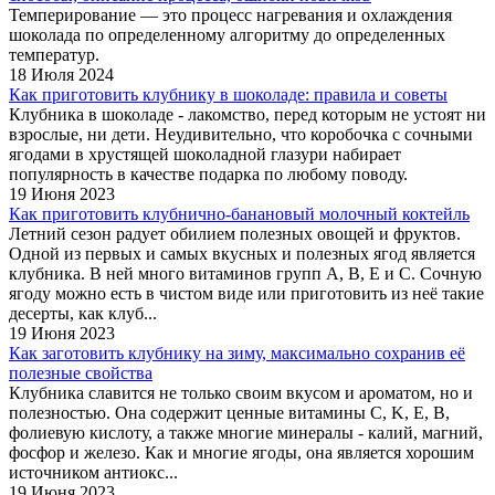
Темперирование — это процесс нагревания и охлаждения
шоколада по определенному алгоритму до определенных
температур.
18 Июля 2024
Как приготовить клубнику в шоколаде: правила и советы
Клубника в шоколаде - лакомство, перед которым не устоят ни
взрослые, ни дети. Неудивительно, что коробочка с сочными
ягодами в хрустящей шоколадной глазури набирает
популярность в качестве подарка по любому поводу.
19 Июня 2023
Как приготовить клубнично-банановый молочный коктейль
Летний сезон радует обилием полезных овощей и фруктов.
Одной из первых и самых вкусных и полезных ягод является
клубника. В ней много витаминов групп А, В, Е и С. Сочную
ягоду можно есть в чистом виде или приготовить из неё такие
десерты, как клуб...
19 Июня 2023
Как заготовить клубнику на зиму, максимально сохранив её
полезные свойства
Клубника славится не только своим вкусом и ароматом, но и
полезностью. Она содержит ценные витамины C, K, E, B,
фолиевую кислоту, а также многие минералы - калий, магний,
фосфор и железо. Как и многие ягоды, она является хорошим
источником антиокс...
19 Июня 2023