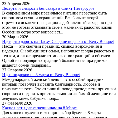
23 Апреля 2026
Десерты и сладости без сахара в Санкт-Петербурге
В современном мире правильное питание перестало быть
синонимом скуки и ограничений. Все больше людей
стремятся исключить из рациона добавленный сахар, но при
этом не готовы отказывать себе в маленьких радостях жизни.
Особенно остро этот вопрос вст...
30 Марта 2026
Идеи, что дарить на Пасху. Сладкие подарки от Berry Bouquet
Пасха — это светлый праздник, символ возрождения и
надежды. Он объединяет семьи, наполняет сердца радостью и
теплом, а также предлагает множество традиций и обычаев.
Одной из популярных традиций большинства праздников
является обмен подаркам...
27 Февраля 2026
Идеи подарков на 8 марта от Berry Bouquet
Международный женский день — это особый праздник,
который позволяет выразить благодарность, любовь и
признательность. Это отличный повод преподнести приятный
сюрприз и подарить приятные эмоции любимой женщине или
девушке, маме, бабушке, подр...
27 Февраля 2026
Какие цветы дарят женщинам на 8 Марта
Для многих мужчин и женщин выбор букета к 8 марта —
задача не менее ответственная, чем выбор самого подарка.