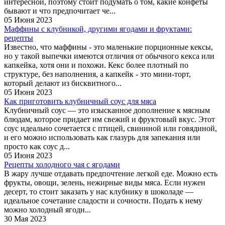
интересной, поэтому стоит подумать о том, какие конфеты
бывают и что предпочитает че...
05 Июня 2023
Маффины с клубникой, другими ягодами и фруктами:
рецепты
Известно, что маффины - это маленькие порционные кексы,
но у такой выпечки имеются отличия от обычного кекса или
капкейка, хотя они и похожи. Кекс более плотный по
структуре, без наполнения, а капкейк - это мини-торт,
который делают из бисквитного...
05 Июня 2023
Как приготовить клубничный соус для мяса
Клубничный соус — это изысканное дополнение к мясным
блюдам, которое придает им свежий и фруктовый вкус. Этот
соус идеально сочетается с птицей, свининой или говядиной,
и его можно использовать как глазурь для запекания или
просто как соус д...
05 Июня 2023
Рецепты холодного чая с ягодами
В жару лучше отдавать предпочтение легкой еде. Можно есть
фрукты, овощи, зелень, нежирные виды мяса. Если нужен
десерт, то стоит заказать у нас клубнику в шоколаде —
идеальное сочетание сладости и сочности. Подать к нему
можно холодный ягодн...
30 Мая 2023