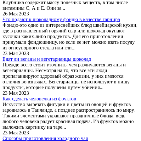
Клубника содержит массу полезных веществ, в том числе
витамины С, А и Е. Они за...
26 Мая 2023
Что подают к шоколадному фондю в качестве гарнира
Фондю-это одно из интереснейших блюд швейцарской кухни,
где в расплавленный горячий сыр или шоколад окунают
кусочки каких-либо продуктов. Для его приготовлении
придумали фондюшницу, но если ее нет, можно взять посуду
из огнеупорного стекла или гли...
23 Мая 2023
Едят ли веганы и вегетарианцы шоколад
Прежде всего стоит уточнить, чем различаются веганы и
вегетарианцы. Несмотря на то, что все эти люди
пропагандируют здоровый образ жизни, у них имеются
отличия во взглядах. Вегетарианцы не используют в пищу
продукты, которые получены путем убиения...
23 Мая 2023
Как сделать человечка из фруктов
Искусство вырезать фигурки и цветы из овощей и фруктов
зародилось в Таиланде, а позднее распространилось по миру.
Такими элементами украшают праздничные блюда, ведь
любого человека радует красивая подача. Из фруктов можно
выложить картинку на таре...
23 Мая 2023
Способы приготовления холодного чая