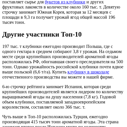
поставляет сырье для
букетов из клубники
и других
фруктовых лакомств в количестве около 160 тыс. т. Девятую
строчку занимает Южная Корея, которая за 12 месяцев с
площади в 9,3 га получает урожай ягод общей массой 196
тысяч тонн.
Другие участники Топ-10
197 тыс. т клубники ежегодно производит Польша, где с
одного гектара в среднем собирают 3,8 т урожая. На седьмом
месте среди крупнейших производителей ароматной ягоды
расположилась РФ, обогнавшая своего преследователя на 500
тонн. Однако урожайность российской клубники почти вдвое
выше польской (6,6 т/га). Купить
клубнику в шоколаде
отечественного производства вы можете в нашей фирме.
6-ю строчку рейтинга занимает Испания, которая среди
крупнейших производителей является лидером по количеству
выращиваемой ягоды на душу населения (7,8 кг). Годовой
объем клубники, поставляемой западноевропейским
королевством, составляет около 366 тыс. т.
Чуть выше в Топ-10 расположилась Турция, ежегодно
производящая 415 тысяч тонн ароматной ягоды. Эта страна
занимает второе после Испании место по количеству