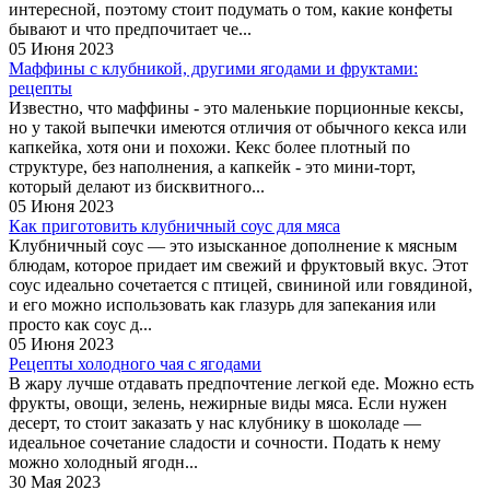
интересной, поэтому стоит подумать о том, какие конфеты
бывают и что предпочитает че...
05 Июня 2023
Маффины с клубникой, другими ягодами и фруктами:
рецепты
Известно, что маффины - это маленькие порционные кексы,
но у такой выпечки имеются отличия от обычного кекса или
капкейка, хотя они и похожи. Кекс более плотный по
структуре, без наполнения, а капкейк - это мини-торт,
который делают из бисквитного...
05 Июня 2023
Как приготовить клубничный соус для мяса
Клубничный соус — это изысканное дополнение к мясным
блюдам, которое придает им свежий и фруктовый вкус. Этот
соус идеально сочетается с птицей, свининой или говядиной,
и его можно использовать как глазурь для запекания или
просто как соус д...
05 Июня 2023
Рецепты холодного чая с ягодами
В жару лучше отдавать предпочтение легкой еде. Можно есть
фрукты, овощи, зелень, нежирные виды мяса. Если нужен
десерт, то стоит заказать у нас клубнику в шоколаде —
идеальное сочетание сладости и сочности. Подать к нему
можно холодный ягодн...
30 Мая 2023