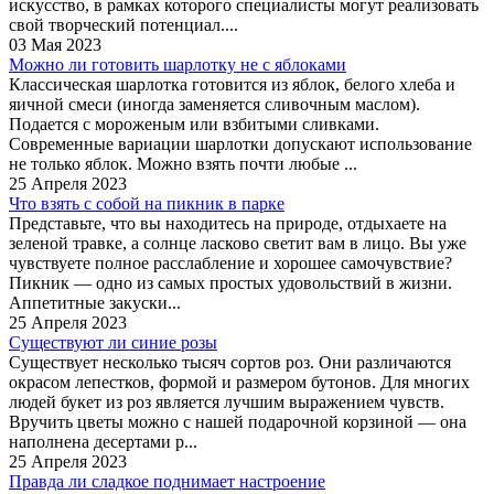
искусство, в рамках которого специалисты могут реализовать
свой творческий потенциал....
03 Мая 2023
Можно ли готовить шарлотку не с яблоками
Классическая шарлотка готовится из яблок, белого хлеба и
яичной смеси (иногда заменяется сливочным маслом).
Подается с мороженым или взбитыми сливками.
Современные вариации шарлотки допускают использование
не только яблок. Можно взять почти любые ...
25 Апреля 2023
Что взять с собой на пикник в парке
Представьте, что вы находитесь на природе, отдыхаете на
зеленой травке, а солнце ласково светит вам в лицо. Вы уже
чувствуете полное расслабление и хорошее самочувствие?
Пикник — одно из самых простых удовольствий в жизни.
Аппетитные закуски...
25 Апреля 2023
Существуют ли синие розы
Существует несколько тысяч сортов роз. Они различаются
окрасом лепестков, формой и размером бутонов. Для многих
людей букет из роз является лучшим выражением чувств.
Вручить цветы можно с нашей подарочной корзиной — она
наполнена десертами р...
25 Апреля 2023
Правда ли сладкое поднимает настроение