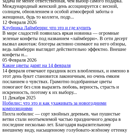
задача не менее ответственная, чем выбор самого подарка.
Международный женский день ассоциируется с весной,
солнцем, обновлением и особой атмосферой заботы о
женщинах, будь то коллеги, подр...
12 Февраля 2026
Клубника Лаймберри: что это и где купить
В мире сладостей появилась яркая новинка — огромные
зеленые конфеты под названием «лаймберри». В сети десерт
вызвал ажиотаж: блогеры активно снимают на него обзоры,
ведь лаймберри выглядит действительно эффектно. Внешне
конфеты н...
05 Февраля 2026
Какие цветы дарят на 14 февраля
14 февраля отмечают праздник всех влюбленных, и именно в
этот день букет становится лаконичным, но очень емким
посланием о чувствах. Грамотно подобранные цветы
помогают без слов выразить любовь, верность, страсть и
искренность, поэтому к их выбору...
11 Декабря 2025
Нобилис: что это и как ухаживать за новогодними
композициями
Пихта нобилис — сорт хвойных деревьев, чьи пушистые
ветви стали неотъемлемой частью праздничного декора в
последние несколько лет. Благодаря выразительному
внешнему виду, насыщенному голубовато-зелёному оттенку