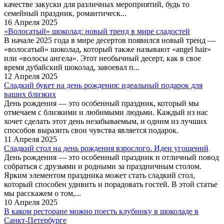
качестве закуски для различных мероприятий, будь то
семейный праздник, романтическ...
16 Апреля 2025
«Волосатый» шоколад: новый тренд в мире сладостей
В начале 2025 года в мире десертов появился новый тренд —
«волосатый» шоколад, который также называют «angel hair»
или «волосы ангела». Этот необычный десерт, как в свое
время дубайский шоколад, завоевал п...
12 Апреля 2025
Сладкий букет на день рождения: идеальный подарок для
ваших близких
День рождения — это особенный праздник, который мы
отмечаем с близкими и любимыми людьми. Каждый из нас
хочет сделать этот день незабываемым, и одним из лучших
способов выразить свои чувства является подарок.
11 Апреля 2025
Сладкий стол на день рождения взрослого. Идеи угощений
День рождения — это особенный праздник и отличный повод
собраться с друзьями и родными за праздничным столом.
Ярким элементом праздника может стать сладкий стол,
который способен удивить и порадовать гостей. В этой статье
мы расскажем о том,...
10 Апреля 2025
В каком ресторане можно поесть клубнику в шоколаде в
Санкт-Петербурге