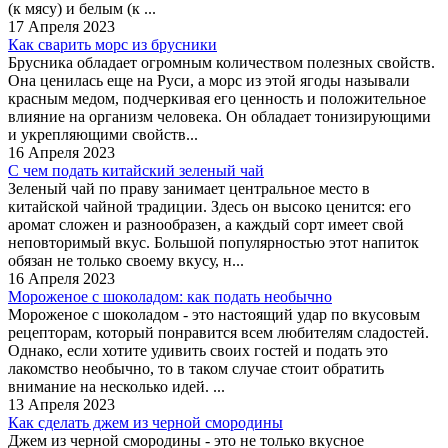
(к мясу) и белым (к ...
17 Апреля 2023
Как сварить морс из брусники
Брусника обладает огромным количеством полезных свойств.
Она ценилась еще на Руси, а морс из этой ягоды называли
красным медом, подчеркивая его ценность и положительное
влияние на организм человека. Он обладает тонизирующими
и укрепляющими свойств...
16 Апреля 2023
С чем подать китайский зеленый чай
Зеленый чай по праву занимает центральное место в
китайской чайной традиции. Здесь он высоко ценится: его
аромат сложен и разнообразен, а каждый сорт имеет свой
неповторимый вкус. Большой популярностью этот напиток
обязан не только своему вкусу, н...
16 Апреля 2023
Мороженое с шоколадом: как подать необычно
Мороженое с шоколадом - это настоящий удар по вкусовым
рецепторам, который понравится всем любителям сладостей.
Однако, если хотите удивить своих гостей и подать это
лакомство необычно, то в таком случае стоит обратить
внимание на несколько идей. ...
13 Апреля 2023
Как сделать джем из черной смородины
Джем из черной смородины - это не только вкусное