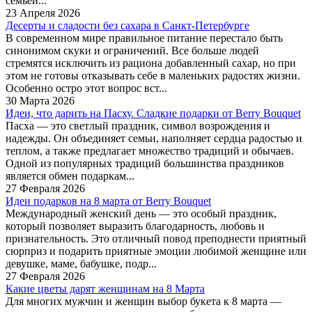
семьей...
23 Апреля 2026
Десерты и сладости без сахара в Санкт-Петербурге
В современном мире правильное питание перестало быть
синонимом скуки и ограничений. Все больше людей
стремятся исключить из рациона добавленный сахар, но при
этом не готовы отказывать себе в маленьких радостях жизни.
Особенно остро этот вопрос вст...
30 Марта 2026
Идеи, что дарить на Пасху. Сладкие подарки от Berry Bouquet
Пасха — это светлый праздник, символ возрождения и
надежды. Он объединяет семьи, наполняет сердца радостью и
теплом, а также предлагает множество традиций и обычаев.
Одной из популярных традиций большинства праздников
является обмен подаркам...
27 Февраля 2026
Идеи подарков на 8 марта от Berry Bouquet
Международный женский день — это особый праздник,
который позволяет выразить благодарность, любовь и
признательность. Это отличный повод преподнести приятный
сюрприз и подарить приятные эмоции любимой женщине или
девушке, маме, бабушке, подр...
27 Февраля 2026
Какие цветы дарят женщинам на 8 Марта
Для многих мужчин и женщин выбор букета к 8 марта —