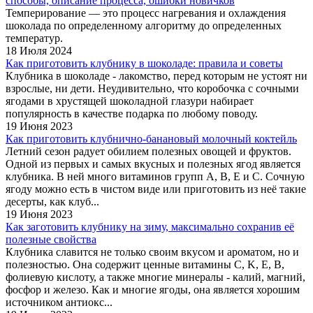
способы, описание процесса, ошибки новичков
Темперирование — это процесс нагревания и охлаждения
шоколада по определенному алгоритму до определенных
температур.
18 Июля 2024
Как приготовить клубнику в шоколаде: правила и советы
Клубника в шоколаде - лакомство, перед которым не устоят ни
взрослые, ни дети. Неудивительно, что коробочка с сочными
ягодами в хрустящей шоколадной глазури набирает
популярность в качестве подарка по любому поводу.
19 Июня 2023
Как приготовить клубнично-банановый молочный коктейль
Летний сезон радует обилием полезных овощей и фруктов.
Одной из первых и самых вкусных и полезных ягод является
клубника. В ней много витаминов групп А, В, Е и С. Сочную
ягоду можно есть в чистом виде или приготовить из неё такие
десерты, как клуб...
19 Июня 2023
Как заготовить клубнику на зиму, максимально сохранив её
полезные свойства
Клубника славится не только своим вкусом и ароматом, но и
полезностью. Она содержит ценные витамины C, K, E, B,
фолиевую кислоту, а также многие минералы - калий, магний,
фосфор и железо. Как и многие ягоды, она является хорошим
источником антиокс...