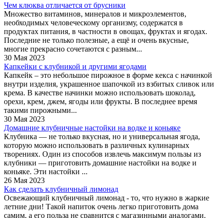
Чем клюква отличается от брусники
Множество витаминов, минералов и микроэлементов,
необходимых человеческому организму, содержатся в
продуктах питания, в частности в овощах, фруктах и ягодах.
Последние не только полезные, а ещё и очень вкусные,
многие прекрасно сочетаются с разным...
30 Мая 2023
Капкейки с клубникой и другими ягодами
Капкейк – это небольшое пирожное в форме кекса с начинкой
внутри изделия, украшенное шапочкой из взбитых сливок или
крема. В качестве начинки можно использовать шоколад,
орехи, крем, джем, ягоды или фрукты. В последнее время
такими пирожными...
30 Мая 2023
Домашние клубничные настойки на водке и коньяке
Клубника — не только вкусная, но и универсальная ягода,
которую можно использовать в различных кулинарных
творениях. Один из способов извлечь максимум пользы из
клубники — приготовить домашние настойки на водке и
коньяке. Эти настойки ...
26 Мая 2023
Как сделать клубничный лимонад
Освежающий клубничный лимонад - то, что нужно в жаркие
летние дни! Такой напиток очень легко приготовить дома
самим, а его польза не сравнится с магазинными аналогами.