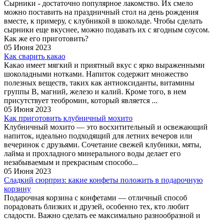
Сырники - достаточно популярное лакомство. Их смело
можно поставить на праздничный стол на день рождения
вместе, к примеру, с клубникой в шоколаде. Чтобы сделать
сырники еще вкуснее, можно подавать их с ягодным соусом.
Как же его приготовить?
05 Июня 2023
Как сварить какао
Какао имеет мягкий и приятный вкус с ярко выраженными
шоколадными нотками. Напиток содержит множество
полезных веществ, таких как антиоксиданты, витамины
группы B, магний, железо и калий. Кроме того, в нем
присутствует теобромин, который является ...
05 Июня 2023
Как приготовить клубничный мохито
Клубничный мохито — это восхитительный и освежающий
напиток, идеально подходящий для летних вечеров или
вечеринок с друзьями. Сочетание свежей клубники, мяты,
лайма и прохладного минерального воды делает его
незабываемым и прекрасным способо...
05 Июня 2023
Сладкий сюрприз: какие конфеты положить в подарочную
корзину
Подарочная корзина с конфетами — отличный способ
порадовать близких и друзей, особенно тех, кто любит
сладости. Важно сделать ее максимально разнообразной и