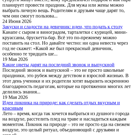
планирует провести праздник. Для мужа или жены можно
выбрать личную вещь. Родителям и друзьям чаще дарят то,
чем они смогут пользова...
24 Июня 2026
Закуски и сладости на девичник: идеи, что подать к столу
Канапе с сыром и виноградом, тарталетки с курицей, мини-
круассаны, брускетта-бар. Всё это по-прежнему можно
поставить на стол. Но давайте честно: ни одна невеста через
год не скажет: «Какой же был прекрасный девичник,
особенно те тридцать ше...
19 Мая 2026
Какие цветы дарят на последний звонок и выпускной
Последний звонок и выпускной – это не просто школьные
праздники, это рубеж между детством и взрослой жизнью. В
этот день ученики и их родители хотят выразить искреннюю
благодарность педагогам, которые на протяжении многих лет
делились знания...
19 Мая 2026
Идеи пикника на природе: как сделать отдых вкусным и
красивым
Лето – время, когда так хочется выбраться из душного города
на воздухе, расстелить плед на траве и насладиться каждым
моментом. Пикник на природе – это не просто еда на свежем
воздухе, это целый ритуал, объединяющий с друзьями и