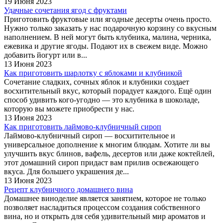
19 Июня 2023
Удачные сочетания ягод с фруктами
Приготовить фруктовые или ягодные десерты очень просто.
Нужно только заказать у нас подарочную корзину со вкусным
наполнением. В ней могут быть клубника, малина, черника,
ежевика и другие ягоды. Подают их в свежем виде. Можно
добавить йогурт или в...
13 Июня 2023
Как приготовить шарлотку с яблоками и клубникой
Сочетание сладких, сочных яблок и клубники создает
восхитительный вкус, который порадует каждого. Ещё один
способ удивить кого-угодно — это клубника в шоколаде,
которую вы можете приобрести у нас.
13 Июня 2023
Как приготовить лаймово-клубничный сироп
Лаймово-клубничный сироп — восхитительное и
универсальное дополнение к многим блюдам. Хотите ли вы
улучшить вкус блинов, вафель, десертов или даже коктейлей,
этот домашний сироп придаст вам прилив освежающего
вкуса. Для большего украшения де...
13 Июня 2023
Рецепт клубничного домашнего вина
Домашнее виноделие является занятием, которое не только
позволяет насладиться процессом создания собственного
вина, но и открыть для себя удивительный мир ароматов и