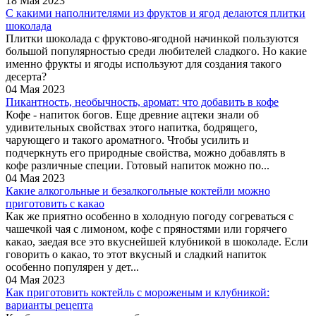
18 Мая 2023
С какими наполнителями из фруктов и ягод делаются плитки
шоколада
Плитки шоколада с фруктово-ягодной начинкой пользуются
большой популярностью среди любителей сладкого. Но какие
именно фрукты и ягоды используют для создания такого
десерта?
04 Мая 2023
Пикантность, необычность, аромат: что добавить в кофе
Кофе - напиток богов. Еще древние ацтеки знали об
удивительных свойствах этого напитка, бодрящего,
чарующего и такого ароматного. Чтобы усилить и
подчеркнуть его природные свойства, можно добавлять в
кофе различные специи. Готовый напиток можно по...
04 Мая 2023
Какие алкогольные и безалкогольные коктейли можно
приготовить с какао
Как же приятно особенно в холодную погоду согреваться с
чашечкой чая с лимоном, кофе с пряностями или горячего
какао, заедая все это вкуснейшей клубникой в шоколаде. Если
говорить о какао, то этот вкусный и сладкий напиток
особенно популярен у дет...
04 Мая 2023
Как приготовить коктейль с мороженым и клубникой:
варианты рецепта