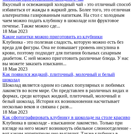
Вкусный и освежающий холодный чай - это отличный способ
избавиться от жажды в жаркий день. Более того, это отличная
альтернатива газированным напиткам. На стол с холодным
чаем можно подать клубнику в шоколаде или фруктовое
печенье. Также можно сде...
18 Мая 2023
Какие напитки можно приготовить из клубники
Клубника - это полезная сладость, которую можно есть без
вреда для фигуры. Она не повышает уровень инсулина в
крови, поэтому подходит для питания больных сахарным
диабетом. С ней можно приготовить различные блюда. У нас
вы можете заказать изысканн...
18 Мая 2023
Как появился жидкий, плиточный, молочный и белый
шоколад
Шоколад является одним из самых популярных и любимых
лакомств во всем мире. Он представлен в различных видах и
формах, среди которых жидкий, плиточный, молочный и
белый шоколад. История их возникновения насчитывает
несколько веков и связана с разв...
18 Мая 2023
Как сфотографировать клубнику в шоколаде на столе красиво
Клубника в шоколаде - изысканное лакомство. Только при
взгляде на него может возникнуть обильное слюноотделение -
вот каким аппетитным оно выглядит. Также клубника в