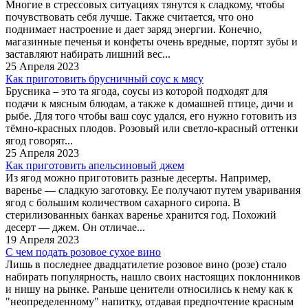
Многие в стрессовых ситуациях тянутся к сладкому, чтобы
почувствовать себя лучше. Также считается, что оно
поднимает настроение и дает заряд энергии. Конечно,
магазинные печенья и конфеты очень вредные, портят зубы и
заставляют набирать лишний вес...
25 Апреля 2023
Как приготовить брусничный соус к мясу
Брусника – это та ягода, соусы из которой подходят для
подачи к мясным блюдам, а также к домашней птице, дичи и
рыбе. Для того чтобы ваш соус удался, его нужно готовить из
тёмно-красных плодов. Розовый или светло-красный оттенки
ягод говорят...
25 Апреля 2023
Как приготовить апельсиновый джем
Из ягод можно приготовить разные десерты. Например,
варенье — сладкую заготовку. Ее получают путем уваривания
ягод с большим количеством сахарного сиропа. В
стерилизованных банках варенье хранится год. Похожий
десерт — джем. Он отличае...
19 Апреля 2023
С чем подать розовое сухое вино
Лишь в последнее двадцатилетие розовое вино (розе) стало
набирать популярность, нашло своих настоящих поклонников
и нишу на рынке. Раньше ценители относились к нему как к
"неопределенному" напитку, отдавая предпочтение красным