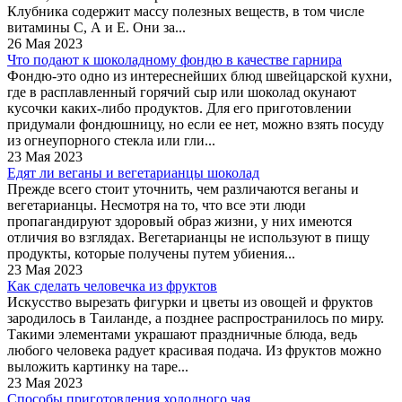
Клубника содержит массу полезных веществ, в том числе
витамины С, А и Е. Они за...
26 Мая 2023
Что подают к шоколадному фондю в качестве гарнира
Фондю-это одно из интереснейших блюд швейцарской кухни,
где в расплавленный горячий сыр или шоколад окунают
кусочки каких-либо продуктов. Для его приготовлении
придумали фондюшницу, но если ее нет, можно взять посуду
из огнеупорного стекла или гли...
23 Мая 2023
Едят ли веганы и вегетарианцы шоколад
Прежде всего стоит уточнить, чем различаются веганы и
вегетарианцы. Несмотря на то, что все эти люди
пропагандируют здоровый образ жизни, у них имеются
отличия во взглядах. Вегетарианцы не используют в пищу
продукты, которые получены путем убиения...
23 Мая 2023
Как сделать человечка из фруктов
Искусство вырезать фигурки и цветы из овощей и фруктов
зародилось в Таиланде, а позднее распространилось по миру.
Такими элементами украшают праздничные блюда, ведь
любого человека радует красивая подача. Из фруктов можно
выложить картинку на таре...
23 Мая 2023
Способы приготовления холодного чая