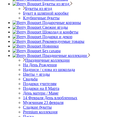
Букеты из ягод
Букеты из ягод
Букет в шляпной коробке
Клубничные букеты
Подарочные корзины
Свежие ягоды
Шоколад и конфеты
Подарки и декор
Рекомендуемые товары
Новинки
Без сахара
Праздничные коллекции
Праздничные коллекции
На День Рождения
Надписи / слова из шоколада
Цветы + ягоды
Свадьба
Подарки учителям
Подарки на 8 Марта
День матери / Маме
14 Февраля День влюбленных
Мужчинам 23 февраля
Сладкие букеты
Premium коллекция
Пасха