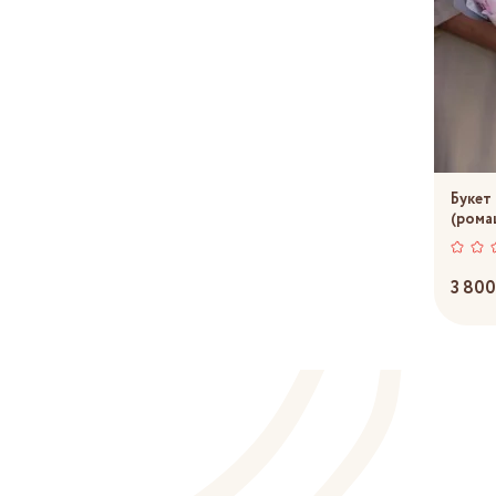
Букет
(рома
3 800