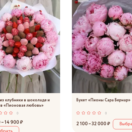
 из клубники в шоколаде и
Букет «Пионы Сара Бернар»
в «Пионовая любовь»
0
0
 – 14 900 ₽
2 100 – 32 000 ₽
Выбр
брать