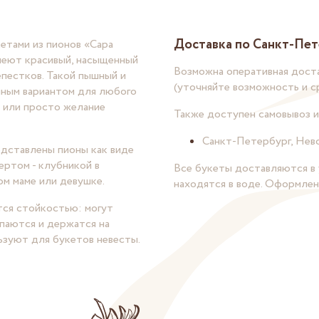
Доставка по Санкт-Пет
етами из пионов «Сара
меют красивый, насыщенный
Возможна оперативная доста
пестков. Такой пышный и
(уточняйте возможность и с
чным вариантом для любого
я или просто желание
Также доступен самовывоз и
Санкт-Петербург, Невс
едставлены пионы как виде
ертом - клубникой в
Все букеты доставляются в 
м маме или девушке.
находятся в воде. Оформле
тся стойкостью: могут
ыпаются и держатся на
ьзуют для букетов невесты.