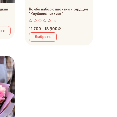
адкий
Комбо набор с пионами и сердцем
"Клубника - малина"
0
11 700 – 18 900 ₽
ать
Выбрать