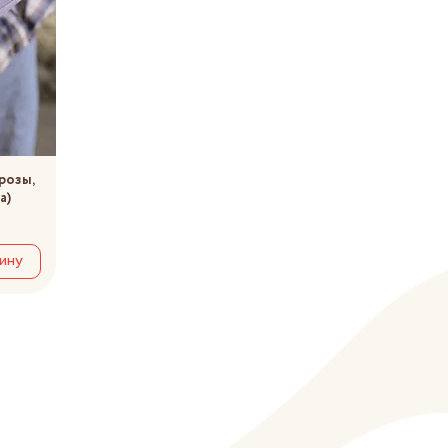
розы,
а)
ину