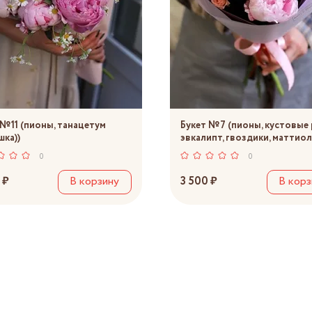
 №11 (пионы, танацетум
Букет №7 (пионы, кустовые 
шка))
эвкалипт, гвоздики, маттиол
0
0
 ₽
В корзину
3 500 ₽
В корз