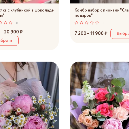
лка с клубникой в шоколаде
Комбо набор с пионами "Сл
ы"
подарок"
0
0
 – 20 900 ₽
7 200 – 11 900 ₽
Выбр
брать