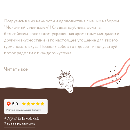
Погрузись в мир нежности и удовольствия с нашим набором
"Молочный с миндалем"! Сладкая клубника, облитая
бельгийским шоколадом, украшенная ароматным миндалем и
другими вкусностями - это настоящее угощение для твоего
гурманского вкуса. Позволь себе этот десерт и почувствуй
поток радости от каждого кусочка!
Читать все
+7(921)313-60-20
Заказать звонок