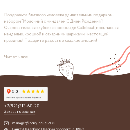
Поздравьте близкого человека удивительным подарком -
набором "Молочный с миндалем С Днем Рождения"!
Очаровательная клубника в шоколаде Callebaut, посыпанная
манделью, крошкой и сахарными шариками - настоящий
праздник! Подарите радость и сладкие эмоции!
Читать все
+7(921)313-60-20
Заказать звонок
manager@berry-bouquet.ru
Санкт-Петербург, Невский проспект, д. 180/2